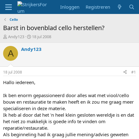
Inloggen
Registreren
Cello
Barst in bovenblad cello herstellen?
T
S
Andy123
18 jul 2008
o
t
p
a
Andy123
A
i
r
c
t
s
d
t
a
18 jul 2008
#1
a
t
r
u
Hallo iedereen,
t
m
e
Ik ben enorm gepassioneerd door alles wat met viool/cello
r
bouw en restauratie te maken heeft en ik zou me graag meer
specialiseren in deze materie.
Ik heb al door dat het 'n heel klein gesloten wereldje is en dat
het niet zo makkelijk is goede info te vinden om
reparatie/restauratie.
Als beginneling had ik graag jullie mening/advies geweten