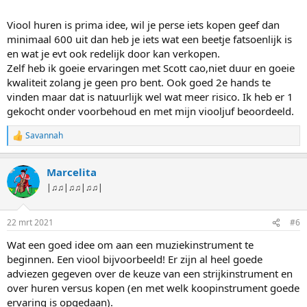
:
Viool huren is prima idee, wil je perse iets kopen geef dan
minimaal 600 uit dan heb je iets wat een beetje fatsoenlijk is
en wat je evt ook redelijk door kan verkopen.
Zelf heb ik goeie ervaringen met Scott cao,niet duur en goeie
kwaliteit zolang je geen pro bent. Ook goed 2e hands te
vinden maar dat is natuurlijk wel wat meer risico. Ik heb er 1
gekocht onder voorbehoud en met mijn viooljuf beoordeeld.
Savannah
W
a
a
Marcelita
r
d
|♫♫|♫♫|♫♫|
e
r
i
22 mrt 2021
#6
n
g
Wat een goed idee om aan een muziekinstrument te
e
beginnen. Een viool bijvoorbeeld! Er zijn al heel goede
n
:
adviezen gegeven over de keuze van een strijkinstrument en
over huren versus kopen (en met welk koopinstrument goede
ervaring is opgedaan).