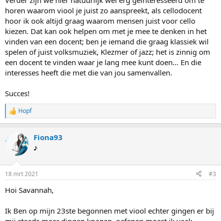
Verder zijn we hier natuurlijk wel erg geïnteresseerd om te
horen waarom viool je juist zo aanspreekt, als cellodocent
hoor ik ook altijd graag waarom mensen juist voor cello
kiezen. Dat kan ook helpen om met je mee te denken in het
vinden van een docent; ben je iemand die graag klassiek wil
spelen of juist volksmuziek, Klezmer of jazz; het is zinnig om
een docent te vinden waar je lang mee kunt doen… En die
interesses heeft die met die van jou samenvallen.
Succes!
Hopf
W
a
a
Fiona93
r
d
♪
e
r
i
18 mrt 2021
#3
n
g
Hoi Savannah,
e
n
:
Ik Ben op mijn 23ste begonnen met viool echter gingen er bij
mij steeds meer dingen knagen, oefenen moest ik vaak