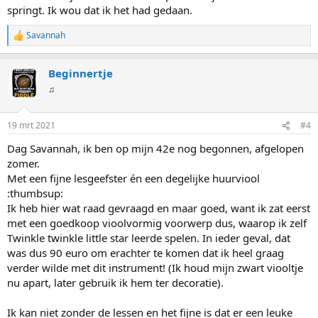
springt. Ik wou dat ik het had gedaan.
Savannah
W
a
a
Beginnertje
r
d
♫
e
r
i
19 mrt 2021
#4
n
g
Dag Savannah, ik ben op mijn 42e nog begonnen, afgelopen
e
zomer.
n
:
Met een fijne lesgeefster én een degelijke huurviool
:thumbsup:
Ik heb hier wat raad gevraagd en maar goed, want ik zat eerst
met een goedkoop vioolvormig voorwerp dus, waarop ik zelf
Twinkle twinkle little star leerde spelen. In ieder geval, dat
was dus 90 euro om erachter te komen dat ik heel graag
verder wilde met dit instrument! (Ik houd mijn zwart viooltje
nu apart, later gebruik ik hem ter decoratie).
Ik kan niet zonder de lessen en het fijne is dat er een leuke