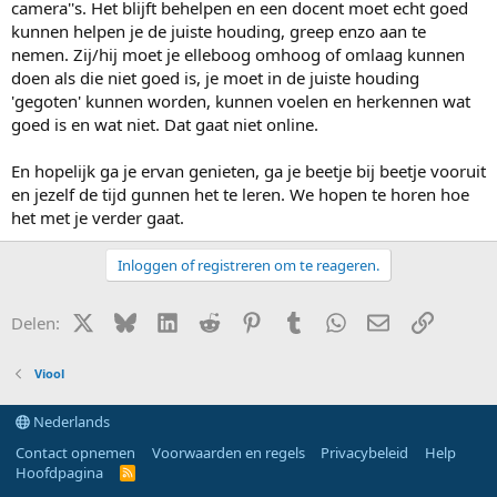
camera''s. Het blijft behelpen en een docent moet echt goed
kunnen helpen je de juiste houding, greep enzo aan te
nemen. Zij/hij moet je elleboog omhoog of omlaag kunnen
doen als die niet goed is, je moet in de juiste houding
'gegoten' kunnen worden, kunnen voelen en herkennen wat
goed is en wat niet. Dat gaat niet online.
En hopelijk ga je ervan genieten, ga je beetje bij beetje vooruit
en jezelf de tijd gunnen het te leren. We hopen te horen hoe
het met je verder gaat.
Inloggen of registreren om te reageren.
X (Twitter)
Bluesky
LinkedIn
Reddit
Pinterest
Tumblr
WhatsApp
E-mail
Link
Delen:
Viool
Nederlands
Contact opnemen
Voorwaarden en regels
Privacybeleid
Help
Hoofdpagina
R
S