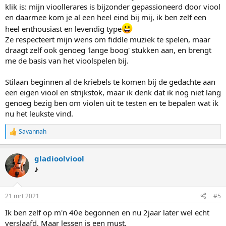
klik is: mijn vioollerares is bijzonder gepassioneerd door viool
en daarmee kom je al een heel eind bij mij, ik ben zelf een
heel enthousiast en levendig type
Ze respecteert mijn wens om fiddle muziek te spelen, maar
draagt zelf ook genoeg 'lange boog' stukken aan, en brengt
me de basis van het vioolspelen bij.
Stilaan beginnen al de kriebels te komen bij de gedachte aan
een eigen viool en strijkstok, maar ik denk dat ik nog niet lang
genoeg bezig ben om violen uit te testen en te bepalen wat ik
nu het leukste vind.
Savannah
W
a
a
gladioolviool
r
d
♪
e
r
i
21 mrt 2021
#5
n
g
Ik ben zelf op m'n 40e begonnen en nu 2jaar later wel echt
e
verslaafd. Maar lessen is een must.
n