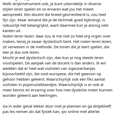
Welk strijkinstrument ook, je kunt uiteindelijk in diverse
stijlen leren spelen en zo ervaren wat jou het meest
aanspreekt. Een docent die breed georienteerd is, zou heel
fijn zijn. Maar iemand die je de techniek goed bijbrengt, is
natuurlijk het belangrijkst, want daarmee kun je alsnog vele
kanten uit.
Noten leren lezen: daar zou ik me niet zo heel erg orgen over
maken, tenzij je zwaar dyslectisch bent. Het noten leren lezen,
zit verweven in de methode. De tonen die je leert spelen, die
leer je dus ook lezen.
Mocht je wel dyslectisch zijn, dan kun je nog steeds leren
vioolspelen. De aanpak van de docent is dan anders. Ik wil
wedden dat er heel wat violisten van zigeunerbanjes
bijvoorbeeld zijn, die oost-europese, die het gewoon op
gehoor hebben geleerd. Waarschijnlijk ook een fiks aantal
violisten in popmuziekbandjes. Waarschijnlijk is er ook al
meer kennis en ervaring over hoe met dyslectie noten kunnen
worden geleerd aan leerlingen.
Ga in ieder geval lekker door met je plannen en ga alstjeblieft
pas les nemen als dat fysiek kan, ipv online met allerlei