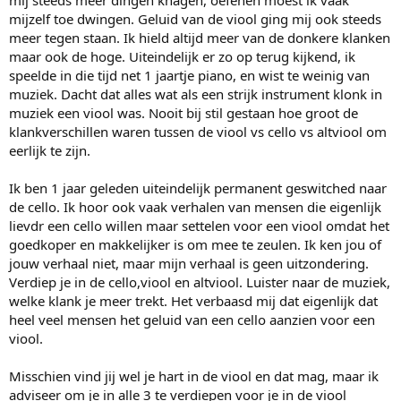
mijzelf toe dwingen. Geluid van de viool ging mij ook steeds
meer tegen staan. Ik hield altijd meer van de donkere klanken
maar ook de hoge. Uiteindelijk er zo op terug kijkend, ik
speelde in die tijd net 1 jaartje piano, en wist te weinig van
muziek. Dacht dat alles wat als een strijk instrument klonk in
muziek een viool was. Nooit bij stil gestaan hoe groot de
klankverschillen waren tussen de viool vs cello vs altviool om
eerlijk te zijn.
Ik ben 1 jaar geleden uiteindelijk permanent geswitched naar
de cello. Ik hoor ook vaak verhalen van mensen die eigenlijk
lievdr een cello willen maar settelen voor een viool omdat het
goedkoper en makkelijker is om mee te zeulen. Ik ken jou of
jouw verhaal niet, maar mijn verhaal is geen uitzondering.
Verdiep je in de cello,viool en altviool. Luister naar de muziek,
welke klank je meer trekt. Het verbaasd mij dat eigenlijk dat
heel veel mensen het geluid van een cello aanzien voor een
viool.
Misschien vind jij wel je hart in de viool en dat mag, maar ik
adviseer om je in alle 3 te verdiepen voor je in de viool