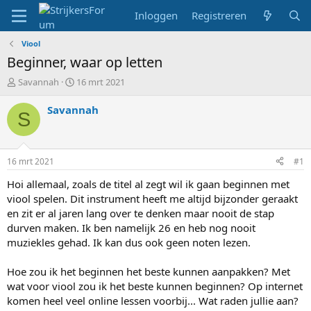
Inloggen
Registreren
Viool
Beginner, waar op letten
T
S
Savannah
16 mrt 2021
o
t
p
a
Savannah
S
i
r
c
t
s
d
t
a
16 mrt 2021
#1
a
t
r
u
Hoi allemaal, zoals de titel al zegt wil ik gaan beginnen met
t
m
viool spelen. Dit instrument heeft me altijd bijzonder geraakt
e
en zit er al jaren lang over te denken maar nooit de stap
r
durven maken. Ik ben namelijk 26 en heb nog nooit
muziekles gehad. Ik kan dus ook geen noten lezen.
Hoe zou ik het beginnen het beste kunnen aanpakken? Met
wat voor viool zou ik het beste kunnen beginnen? Op internet
komen heel veel online lessen voorbij... Wat raden jullie aan?