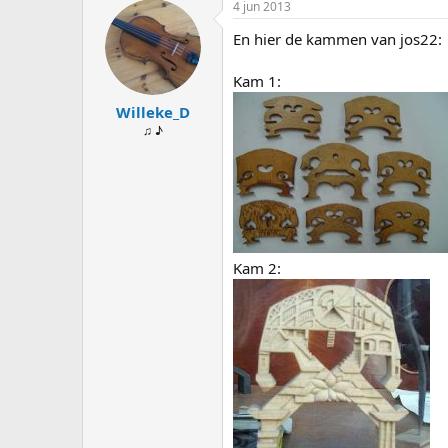
4 jun 2013
En hier de kammen van jos22:
Kam 1:
Willeke_D
♫ ♪
Kam 2: