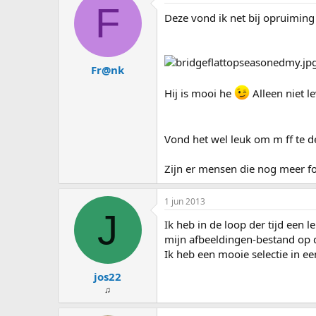
s
d
F
Deze vond ik net bij opruiming
t
a
a
t
r
u
t
m
Fr@nk
e
r
Hij is mooi he
Alleen niet l
Vond het wel leuk om m ff te 
Zijn er mensen die nog meer 
1 jun 2013
J
Ik heb in de loop der tijd een
mijn afbeeldingen-bestand op 
Ik heb een mooie selectie in ee
jos22
♫