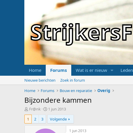
Strijker
Home
Forums
Wat is er nieuw
Leden
Nieuwe berichten
Zoek in forum
Home
Forums
Bouw en reparatie
Overig
Bijzondere kammen
T
S
Fr@nk
1 jun 2013
o
t
1
2
3
Volgende
p
a
i
r
c
t
1 jun 2013