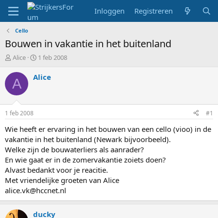
Inloggen
Registreren
Cello
Bouwen in vakantie in het buitenland
T
S
Alice
1 feb 2008
o
t
p
a
Alice
A
i
r
c
t
s
d
t
a
1 feb 2008
#1
a
t
r
u
Wie heeft er ervaring in het bouwen van een cello (vioo) in de
t
m
vakantie in het buitenland (Newark bijvoorbeeld).
e
Welke zijn de bouwaterliers als aanrader?
r
En wie gaat er in de zomervakantie zoiets doen?
Alvast bedankt voor je reacitie.
Met vriendelijke groeten van Alice
alice.vk@hccnet.nl
ducky