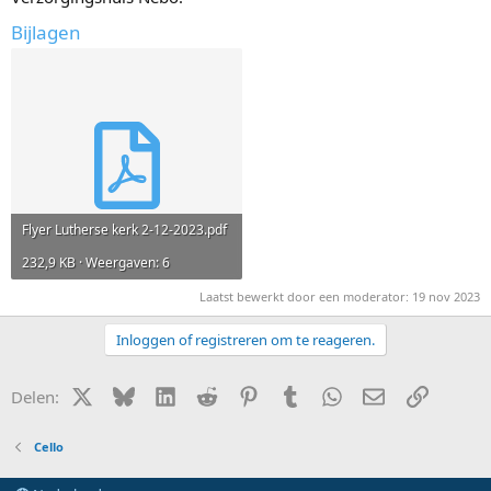
Bijlagen
Flyer Lutherse kerk 2-12-2023.pdf
232,9 KB · Weergaven: 6
Laatst bewerkt door een moderator:
19 nov 2023
Inloggen of registreren om te reageren.
X (Twitter)
Bluesky
LinkedIn
Reddit
Pinterest
Tumblr
WhatsApp
E-mail
Link
Delen:
Cello