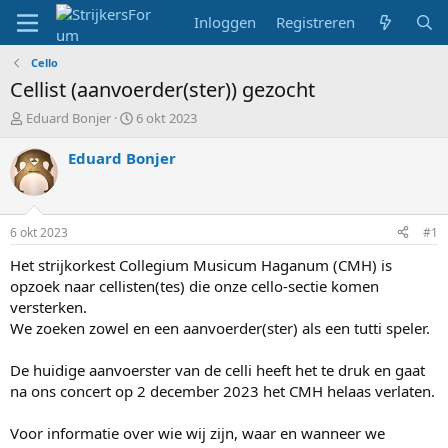
Inloggen
Registreren
Cello
Cellist (aanvoerder(ster)) gezocht
T
S
Eduard Bonjer
6 okt 2023
o
t
p
a
Eduard Bonjer
i
r
c
t
s
d
t
a
6 okt 2023
#1
a
t
r
u
Het strijkorkest Collegium Musicum Haganum (CMH) is
t
m
opzoek naar cellisten(tes) die onze cello-sectie komen
e
versterken.
r
We zoeken zowel en een aanvoerder(ster) als een tutti speler.
De huidige aanvoerster van de celli heeft het te druk en gaat
na ons concert op 2 december 2023 het CMH helaas verlaten.
Voor informatie over wie wij zijn, waar en wanneer we