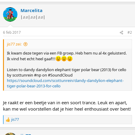
a
a
Marcelita
r
d
|♫♫|♫♫|♫♫|
e
r
i
6 feb 2017
#2
n
g
jis77 zei:
e
n
Ik kwam deze tegen via een FB groep. Heb hem nu al 4x geluisterd.
:
Ik vind het echt heel gaaf!!!
Listen to dandy dandylion elephant tiger polar bear (2013) for cello
by scottunrein #np on #SoundCloud
https://soundcloud.com/scottunrein/dandy-dandylion-elephant-
tiger-polar-bear-2013-for-cello
Je raakt er een beetje van in een soort trance. Leuk en apart,
kan me wel voorstellen dat je hier heel enthousiast over bent!
jis77
W
a
a