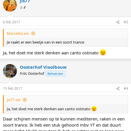
jis77
r
d
♫ ♪
e
r
i
6 feb 2017
#3
n
g
Marcelita zei:
e
n
Je raakt er een beetje van in een soort trance
:
Ja, het doet me sterk denken aan canto ostinato
Oosterhof Vioolbouw
Frits Oosterhof
Beheerder
15 feb 2017
#4
jis77 zei:
Ja, het doet me sterk denken aan canto ostinato
Daar schijnen mensen op te kunnen mediteren, raken in een
soort trance. Ik heb een stuk gehoord mbv YT en dat duurt
maar liefst 1h:39 minuten! Ik heb er echter niet zo lang naar