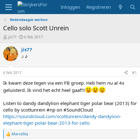
Inloggen
Registreren
Hedendaagse werken
Cello solo Scott Unrein
T
S
jis77
6 feb 2017
o
t
p
a
jis77
i
r
♫ ♪
c
t
s
d
t
a
6 feb 2017
#1
a
t
r
u
Ik kwam deze tegen via een FB groep. Heb hem nu al 4x
t
m
geluisterd. Ik vind het echt heel gaaf!!!
e
r
Listen to dandy dandylion elephant tiger polar bear (2013) for
cello by scottunrein #np on #SoundCloud
https://soundcloud.com/scottunrein/dandy-dandylion-
elephant-tiger-polar-bear-2013-for-cello
Marcelita
W