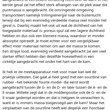
eerste geval zal het effect sterk afhangen van de plek waar die
puntmassa is aangebracht. De omringende omgeving
transporteert namelijk trillingsenergie naar de buitenlucht
terwijl dat bij een evenredig verdeelde massa veel minder het
geval is. Daarbij maakt het ook uit wat de dichtheid van het
toegepaste materiaal is: poreus spul zal een lagere dichtheid
hebben en dus ook een kleinere massa, waardoor er minder
absorptie optreedt. Je moet echter voor een vergelijkbaar
effect meer materiaal nemen om aan die massa te komen.
Een stripje lood, evenredig verdeeld aangebracht zal een veel
sterker effect hebben dan dezelfde hoeveelheid in een
cirkeltje aangebracht net onder het hart van de kam.
Ik heb er de meetapparatuur niet voor maar kan wel de
praktijk uittesten. Dat gaat al heel goed met een sourdine van
rubber –het bekende Tourte model- die eerst wordt
aangebracht tussen de G- en de D- en later tussen de A- en de
E-snaar. Willeke zegt dat in de middenpositie ook de G- en de
E-snaar gedempt worden en dat is hetgeen te verwachten is,
want er is immers massa toegevoegd aan de kam? Maar het
verplaatsen van de sourdine heeft wel degelijk een hoorbaar