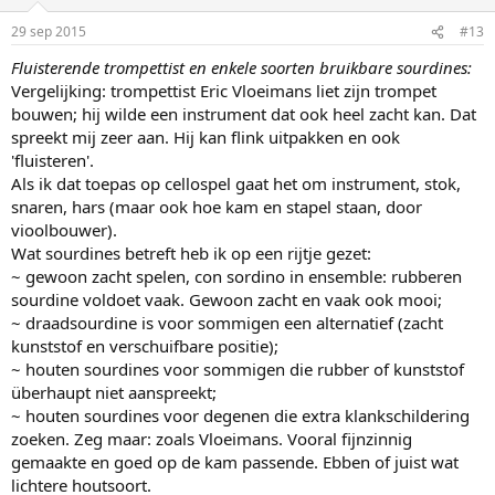
29 sep 2015
#13
Fluisterende trompettist en enkele soorten bruikbare sourdines:
Vergelijking: trompettist Eric Vloeimans liet zijn trompet
bouwen; hij wilde een instrument dat ook heel zacht kan. Dat
spreekt mij zeer aan. Hij kan flink uitpakken en ook
'fluisteren'.
Als ik dat toepas op cellospel gaat het om instrument, stok,
snaren, hars (maar ook hoe kam en stapel staan, door
vioolbouwer).
Wat sourdines betreft heb ik op een rijtje gezet:
~ gewoon zacht spelen, con sordino in ensemble: rubberen
sourdine voldoet vaak. Gewoon zacht en vaak ook mooi;
~ draadsourdine is voor sommigen een alternatief (zacht
kunststof en verschuifbare positie);
~ houten sourdines voor sommigen die rubber of kunststof
überhaupt niet aanspreekt;
~ houten sourdines voor degenen die extra klankschildering
zoeken. Zeg maar: zoals Vloeimans. Vooral fijnzinnig
gemaakte en goed op de kam passende. Ebben of juist wat
lichtere houtsoort.