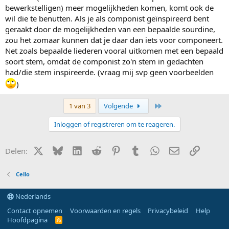
bewerkstelligen) meer mogelijkheden komen, komt ook de
wil die te benutten. Als je als componist geïnspireerd bent
geraakt door de mogelijkheden van een bepaalde sourdine,
zou het zomaar kunnen dat je daar dan iets voor componeert.
Net zoals bepaalde liederen vooral uitkomen met een bepaald
soort stem, omdat de componist zo'n stem in gedachten
had/die stem inspireerde. (vraag mij svp geen voorbeelden
)
Laatste
1 van 3
Volgende
Inloggen of registreren om te reageren.
X (Twitter)
Bluesky
LinkedIn
Reddit
Pinterest
Tumblr
WhatsApp
E-mail
Link
Delen:
Cello
Nederlands
Contact opnemen
Voorwaarden en regels
Privacybeleid
Help
Hoofdpagina
R
S