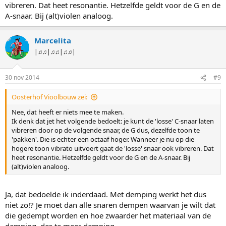
vibreren. Dat heet resonantie. Hetzelfde geldt voor de G en de
A-snaar. Bij (alt)violen analoog.
Marcelita
|♫♫|♫♫|♫♫|
30 nov 2014
#9
Oosterhof Vioolbouw zei:
Nee, dat heeft er niets mee te maken.
Ik denk dat jet het volgende bedoelt: je kunt de 'losse' C-snaar laten
vibreren door op de volgende snaar, de G dus, dezelfde toon te
'pakken'. Die is echter een octaaf hoger. Wanneer je nu op die
hogere toon vibrato uitvoert gaat de 'losse' snaar ook vibreren. Dat
heet resonantie. Hetzelfde geldt voor de G en de A-snaar. Bij
(alt)violen analoog.
Ja, dat bedoelde ik inderdaad. Met demping werkt het dus
niet zo!? Je moet dan alle snaren dempen waarvan je wilt dat
die gedempt worden en hoe zwaarder het materiaal van de
demping, des te meer demping.