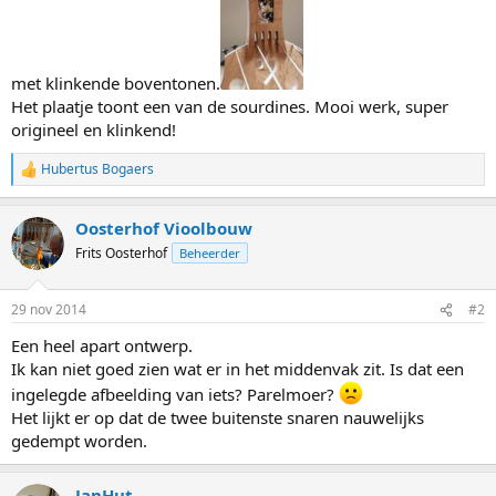
met klinkende boventonen.
Het plaatje toont een van de sourdines. Mooi werk, super
origineel en klinkend!
Hubertus Bogaers
W
a
a
Oosterhof Vioolbouw
r
d
Frits Oosterhof
Beheerder
e
r
i
29 nov 2014
#2
n
g
Een heel apart ontwerp.
e
Ik kan niet goed zien wat er in het middenvak zit. Is dat een
n
:
ingelegde afbeelding van iets? Parelmoer?
Het lijkt er op dat de twee buitenste snaren nauwelijks
gedempt worden.
JanHut