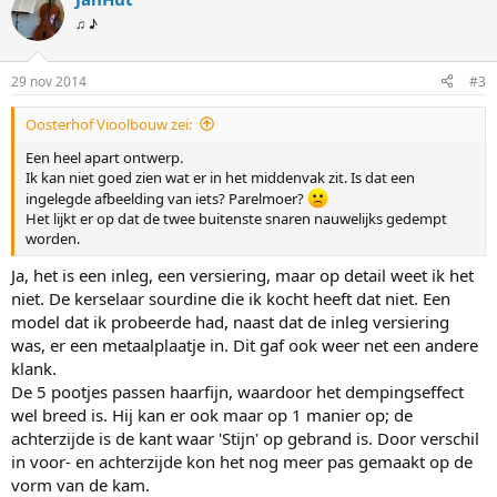
♫ ♪
29 nov 2014
#3
Oosterhof Vioolbouw zei:
Een heel apart ontwerp.
Ik kan niet goed zien wat er in het middenvak zit. Is dat een
ingelegde afbeelding van iets? Parelmoer?
Het lijkt er op dat de twee buitenste snaren nauwelijks gedempt
worden.
Ja, het is een inleg, een versiering, maar op detail weet ik het
niet. De kerselaar sourdine die ik kocht heeft dat niet. Een
model dat ik probeerde had, naast dat de inleg versiering
was, er een metaalplaatje in. Dit gaf ook weer net een andere
klank.
De 5 pootjes passen haarfijn, waardoor het dempingseffect
wel breed is. Hij kan er ook maar op 1 manier op; de
achterzijde is de kant waar 'Stijn' op gebrand is. Door verschil
in voor- en achterzijde kon het nog meer pas gemaakt op de
vorm van de kam.