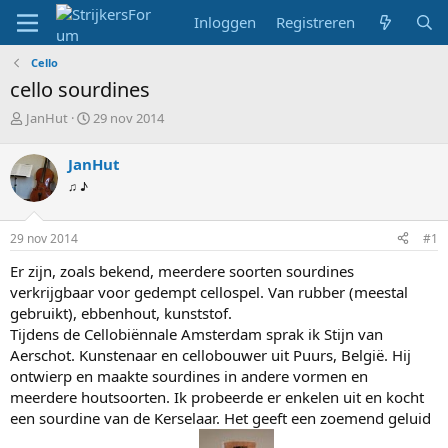
Inloggen
Registreren
Cello
cello sourdines
T
S
JanHut
29 nov 2014
o
t
p
a
JanHut
i
r
♫ ♪
c
t
s
d
t
a
29 nov 2014
#1
a
t
r
u
Er zijn, zoals bekend, meerdere soorten sourdines
t
m
verkrijgbaar voor gedempt cellospel. Van rubber (meestal
e
gebruikt), ebbenhout, kunststof.
r
Tijdens de Cellobiënnale Amsterdam sprak ik Stijn van
Aerschot. Kunstenaar en cellobouwer uit Puurs, België. Hij
ontwierp en maakte sourdines in andere vormen en
meerdere houtsoorten. Ik probeerde er enkelen uit en kocht
een sourdine van de Kerselaar. Het geeft een zoemend geluid