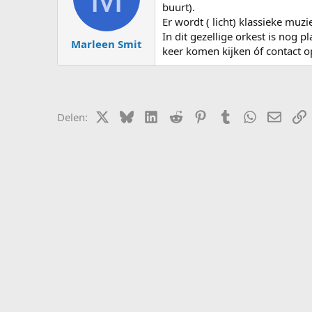
s
d
buurt).
t
a
Er wordt ( licht) klassieke muz
a
t
In dit gezellige orkest is nog p
Marleen Smit
r
u
keer komen kijken óf contact 
t
m
e
r
X (Twitter)
Bluesky
LinkedIn
Reddit
Pinterest
Tumblr
WhatsApp
E-mail
L
Delen: