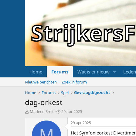
Strijker
Home
Forums
Wat is er nieuw
Leden
Nieuwe berichten
Zoek in forum
Home
Forums
Spel
Gevraagd/gezocht
dag-orkest
T
S
Marleen Smit
29 apr 2025
o
t
p
a
29 apr 2025
i
r
M
Het Symfonieorkest Divertiment
c
t