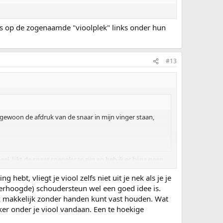
ls op de zogenaamde "vioolplek" links onder hun
#13
 gewoon de afdruk van de snaar in mijn vinger staan,
el, lijkt de snaar soepeler te zijn en heb ik er bijna geen
 vliegt... Misschien toch ooit een verhoogde
hebt, vliegt je viool zelfs niet uit je nek als je je
verhoogde) schoudersteun wel een goed idee is.
ook makkelijk zonder handen kunt vast houden. Wat
ker onder je viool vandaan. Een te hoekige