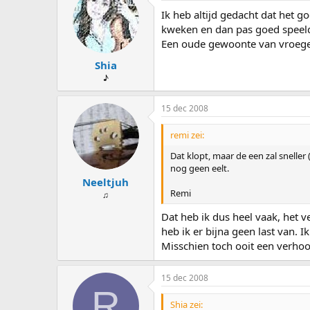
Ik heb altijd gedacht dat het 
kweken en dan pas goed speel
Een oude gewoonte van vroege
Shia
♪
15 dec 2008
remi zei:
Dat klopt, maar de een zal snelle
nog geen eelt.
Neeltjuh
Remi
♫
Dat heb ik dus heel vaak, het ve
heb ik er bijna geen last van. I
Misschien toch ooit een verho
15 dec 2008
R
Shia zei: