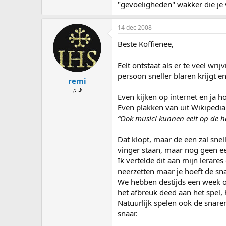
"gevoeligheden" wakker die je 
14 dec 2008
Beste Koffienee,
Eelt ontstaat als er te veel wri
persoon sneller blaren krijgt en 
remi
♫ ♪
Even kijken op internet en ja ho
Even plakken van uit Wikipedia
“Ook musici kunnen eelt op de ha
Dat klopt, maar de een zal sne
vinger staan, maar nog geen ee
Ik vertelde dit aan mijn lerares
neerzetten maar je hoeft de sn
We hebben destijds een week of
het afbreuk deed aan het spel, 
Natuurlijk spelen ook de snaren
snaar.