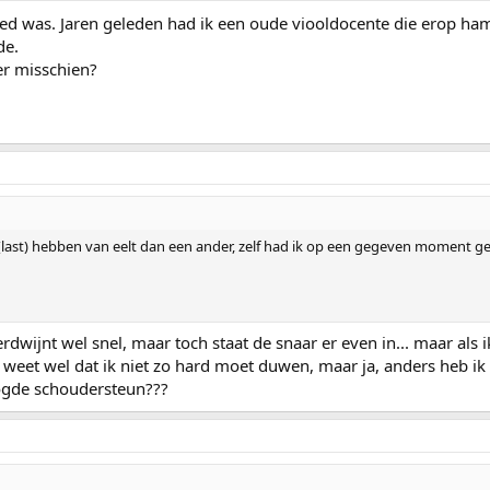
goed was. Jaren geleden had ik een oude viooldocente die erop h
de.
r misschien?
r (last) hebben van eelt dan een ander, zelf had ik op een gegeven moment g
rdwijnt wel snel, maar toch staat de snaar er even in... maar als ik 
k weet wel dat ik niet zo hard moet duwen, maar ja, anders heb ik 
ogde schoudersteun???