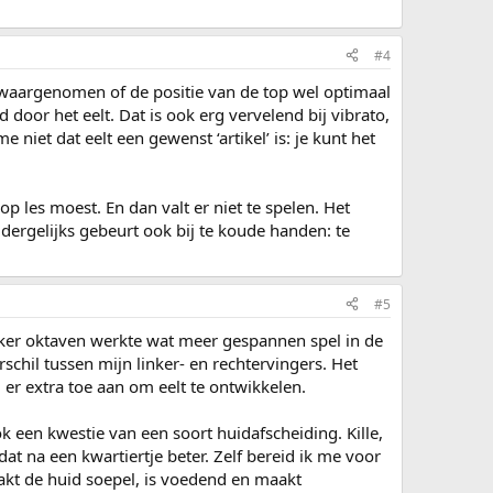
#4
 waargenomen of de positie van de top wel optimaal
door het eelt. Dat is ook erg vervelend bij vibrato,
 niet dat eelt een gewenst ‘artikel’ is: je kunt het
op les moest. En dan valt er niet te spelen. Het
ergelijks gebeurt ook bij te koude handen: te
#5
ker oktaven werkte wat meer gespannen spel in de
chil tussen mijn linker- en rechtervingers. Het
d er extra toe aan om eelt te ontwikkelen.
k een kwestie van een soort huidafscheiding. Kille,
t na een kwartiertje beter. Zelf bereid ik me voor
aakt de huid soepel, is voedend en maakt