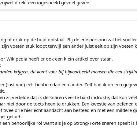
vrijwel direkt een ingespeeld gevoel geven.
jving of druk op de huid ontstaat. Bij de ene persoon zal het snell
zijn voeten stuk loopt terwijl een ander juist eelt op zijn voeten kr
or Wikipedia heeft er ook een klein artikel over staan.
:
nden krijgen, dit komt voor bij bijvoorbeeld mensen die een strijki
ller (last van) eelt hebben dan een ander. Zelf had ik op een ge
lt.
 en zij vertelde dat ik de snaren veel te hard indrukte, dat kon vee
aar niet door de toets heen te drukken. Een kwestie van oefenen 
 twee drie hier echt aandacht aan besteed en met een mildere gr
het geluid.
 een behoorlijke rol want als je op Strong/Forte snaren speelt is h