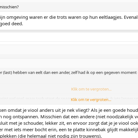
misschien?
jn omgeving waren er die trots waren op hun eeltlaagjes. Evena
t goed deed.
ler (last) hebben van eelt dan een ander, zelf had ik op een gegeven moment
Klik om te vergroten...
jnt wel snel, maar toch staat de snaar er even in... maar als ik iets langer spe
Klik om te vergroten...
zo hard moet duwen, maar ja, anders heb ik weer kans dat de viool uit m'n nek
n omdat je viool anders uit je nek vliegt? Als je een goede houding 
dan nog ontspannen. Misschien dat een andere (niet noodzakelijk 
uit met je schouder, lekker zit, en ervoor zorgt dat je je viool 
 met iets meer bocht erin, een te platte kinnebak glijdt makkelij
plekken (die helemaal niet nodig zijn trouwens).