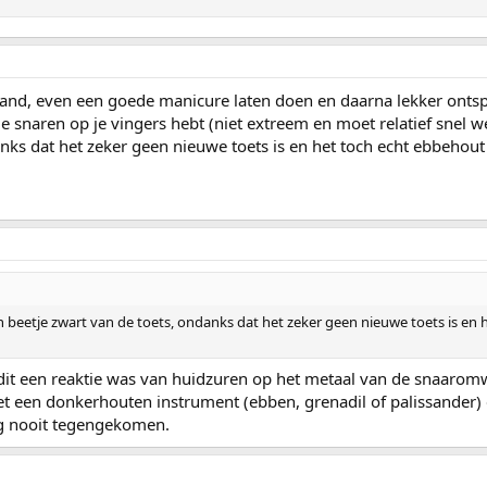
nd, even een goede manicure laten doen en daarna lekker ontspa
e snaren op je vingers hebt (niet extreem en moet relatief snel 
nks dat het zeker geen nieuwe toets is en het toch echt ebbehout i
beetje zwart van de toets, ondanks dat het zeker geen nieuwe toets is en he
t dit een reaktie was van huidzuren op het metaal van de snaaromw
met een donkerhouten instrument (ebben, grenadil of palissander
g nooit tegengekomen.