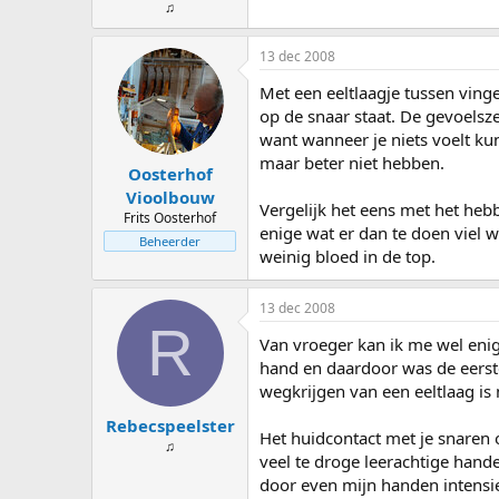
♫
13 dec 2008
Met een eeltlaagje tussen ving
op de snaar staat. De gevoelsze
want wanneer je niets voelt kun 
maar beter niet hebben.
Oosterhof
Vioolbouw
Vergelijk het eens met het hebb
Frits Oosterhof
enige wat er dan te doen viel 
Beheerder
weinig bloed in de top.
13 dec 2008
R
Van vroeger kan ik me wel eni
hand en daardoor was de eerste
wegkrijgen van een eeltlaag is 
Rebecspeelster
Het huidcontact met je snaren o
♫
veel te droge leerachtige hand
door even mijn handen intensie