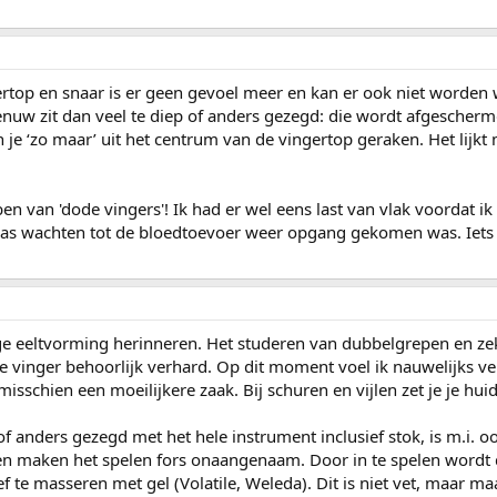
ertop en snaar is er geen gevoel meer en kan er ook niet worden
nuw zit dan veel te diep of anders gezegd: die wordt afgeschermd 
je ‘zo maar’ uit het centrum van de vingertop geraken. Het lijkt me
en van 'dode vingers'! Ik had er wel eens last van vlak voordat ik 
was wachten tot de bloedtoevoer weer opgang gekomen was. Iets d
ge eeltvorming herinneren. Het studeren van dubbelgrepen en ze
 vinger behoorlijk verhard. Op dit moment voel ik nauwelijks vers
misschien een moeilijkere zaak. Bij schuren en vijlen zet je je hui
f anders gezegd met het hele instrument inclusief stok, is m.i. oo
en maken het spelen fors onaangenaam. Door in te spelen wordt da
f te masseren met gel (Volatile, Weleda). Dit is niet vet, maar m