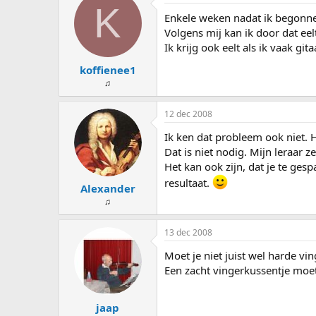
s
d
K
Enkele weken nadat ik begonnen
t
a
a
t
Volgens mij kan ik door dat eel
r
u
Ik krijg ook eelt als ik vaak gita
t
m
koffienee1
e
r
♫
12 dec 2008
Ik ken dat probleem ook niet. H
Dat is niet nodig. Mijn leraar z
Het kan ook zijn, dat je te ges
resultaat.
Alexander
♫
13 dec 2008
Moet je niet juist wel harde v
Een zacht vingerkussentje moe
jaap