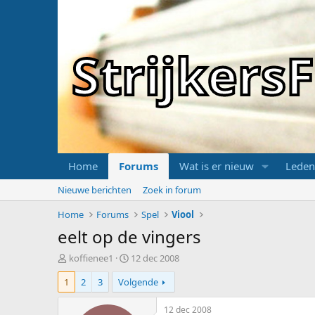
Strijker
Home
Forums
Wat is er nieuw
Leden
Nieuwe berichten
Zoek in forum
Home
Forums
Spel
Viool
eelt op de vingers
T
S
koffienee1
12 dec 2008
o
t
1
2
3
Volgende
p
a
i
r
c
t
12 dec 2008