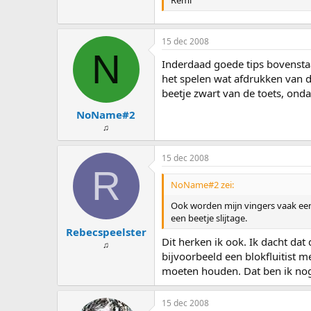
Remi
15 dec 2008
N
Inderdaad goede tips bovenstaa
het spelen wat afdrukken van d
beetje zwart van de toets, onda
NoName#2
♫
15 dec 2008
R
NoName#2 zei:
Ook worden mijn vingers vaak een 
een beetje slijtage.
Rebecspeelster
Dit herken ik ook. Ik dacht da
♫
bijvoorbeeld een blokfluitist 
moeten houden. Dat ben ik no
15 dec 2008