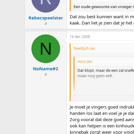
Een oude gewoonte van vroeger 
Dat zou best kunnen want in mi
Rebecspeelster
kaak. Dan liet je zien dat je he
♫
16 dec 2008
N
Neeltjuh zei:
remi zei:
NoName#2
Dat klopt, maar de een zal snel
♫
maar nog geen eelt.
Remi
Dat heb ik dus heel vaak, het verdwi
last van. Ik weet wel dat ik niet 
Je moet je vingers goed indrukke
schoudersteun???
handen los laat en voel je je 
Zorg vooral dat deze goed aansl
ook kan helpen is een kinhouder
kinnebak zorgt weer voor viool