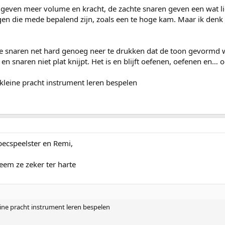
 geven meer volume en kracht, de zachte snaren geven een wat lie
ngen die mede bepalend zijn, zoals een te hoge kam. Maar ik denk
de snaren net hard genoeg neer te drukken dat de toon gevormd wo
s en snaren niet plat knijpt. Het is en blijft oefenen, oefenen en… 
 kleine pracht instrument leren bespelen
ebecspeelster en Remi,
eem ze zeker ter harte
eine pracht instrument leren bespelen