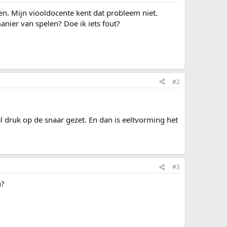
n. Mijn viooldocente kent dat probleem niet.
anier van spelen? Doe ik iets fout?
#2
l druk op de snaar gezet. En dan is eeltvorming het
#3
n?