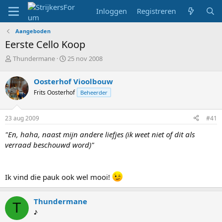
Inloggen
Registreren
Aangeboden
Eerste Cello Koop
T
S
Thundermane
25 nov 2008
o
t
p
a
Oosterhof Vioolbouw
i
r
Frits Oosterhof
Beheerder
c
t
s
d
t
a
23 aug 2009
#41
a
t
r
u
"En, haha, naast mijn andere liefjes (ik weet niet of dit als
t
m
verraad beschouwd word)"
e
r
Ik vind die pauk ook wel mooi!
Thundermane
T
♪