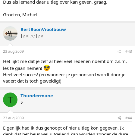
Dus als iemand daar uitleg over kan geven, graag.
Groeten, Michiel.
BertBoonVioolbouw
|♫♫|♫♫|♫♫|
23 aug 2009
#43
Het lijkt me dat je zelf al heel veel redenen noemt om z.s.m.
les te gaan nemen!
Heel veel succes! (en wanneer je gesponsord wordt door je
vader: dat is toch geweldig!)
Thundermane
T
♪
23 aug 2009
#44
Eigenlijk had ik dus gehoopt of hier uitleg kon gegeven. Ik
denk dat het heus wel uitgelegd kan worden zonder de dure