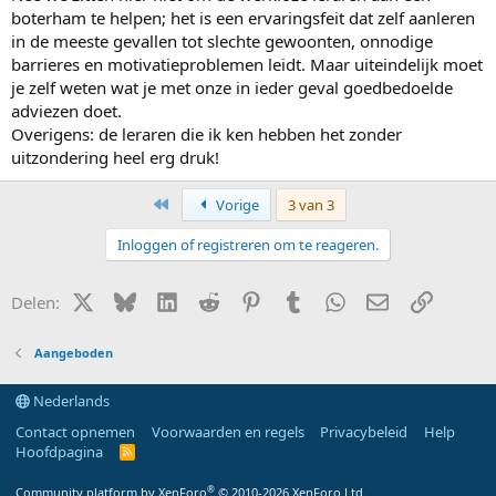
boterham te helpen; het is een ervaringsfeit dat zelf aanleren
in de meeste gevallen tot slechte gewoonten, onnodige
barrieres en motivatieproblemen leidt. Maar uiteindelijk moet
je zelf weten wat je met onze in ieder geval goedbedoelde
adviezen doet.
Overigens: de leraren die ik ken hebben het zonder
uitzondering heel erg druk!
Eerste
Vorige
3 van 3
Inloggen of registreren om te reageren.
X (Twitter)
Bluesky
LinkedIn
Reddit
Pinterest
Tumblr
WhatsApp
E-mail
Link
Delen:
Aangeboden
Nederlands
Contact opnemen
Voorwaarden en regels
Privacybeleid
Help
Hoofdpagina
R
S
S
®
Community platform by XenForo
© 2010-2026 XenForo Ltd.