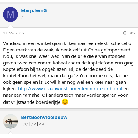
MarjoleinG
M
♫
11 nov 2015
#5
Vandaag in een winkel gaan kijken naar een elektrische cello.
Eigen merk van de zaak, ik denk zelf uit China geïmporteerd.
Nou, ik was snel weer weg. Van de drie die ervan stonden
gaven twee een enorm kabaal zodra de koptelefoon erin ging.
Koptelefoon bijna opgeblazen. Bij de derde deed de
koptelefoon het wel, maar dat gaf zo'n enorme ruis, dat het
ook geen spelen is. Ik wil hier nog wel een keer naar gaan
kijken:
http://www.graauwinstrumenten.nl/firebird.html
en
naar een Yamaha. Of anders toch maar verder sparen voor
dat vrijstaande boerderijtje
BertBoonVioolbouw
|♫♫|♫♫|♫♫|