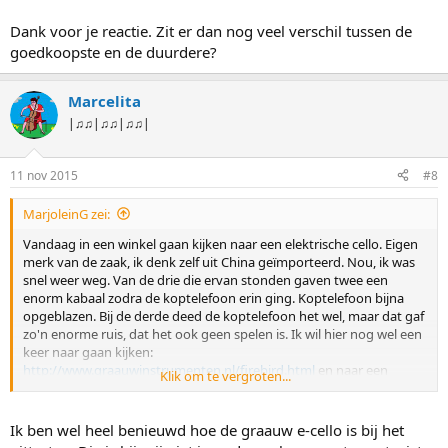
Dank voor je reactie. Zit er dan nog veel verschil tussen de
goedkoopste en de duurdere?
Marcelita
|♫♫|♫♫|♫♫|
11 nov 2015
#8
MarjoleinG zei:
Vandaag in een winkel gaan kijken naar een elektrische cello. Eigen
merk van de zaak, ik denk zelf uit China geïmporteerd. Nou, ik was
snel weer weg. Van de drie die ervan stonden gaven twee een
enorm kabaal zodra de koptelefoon erin ging. Koptelefoon bijna
opgeblazen. Bij de derde deed de koptelefoon het wel, maar dat gaf
zo'n enorme ruis, dat het ook geen spelen is. Ik wil hier nog wel een
keer naar gaan kijken:
http://www.graauwinstrumenten.nl/firebird.html
en naar een
Klik om te vergroten...
Yamaha. Of anders toch maar verder sparen voor dat vrijstaande
boerderijtje
Ik ben wel heel benieuwd hoe de graauw e-cello is bij het