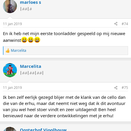
marloes s
|♫♫|♫
11 jan 2019
#74
En ik heb net mijn eerste toonladder gespeeld op mij nieuwe
aanwinst
Marcelita
W
a
a
Marcelita
r
d
|♫♫|♫♫|♫♫|
e
r
i
11 jan 2019
#75
n
g
Ik ben zelf eerlijk gezegd blijer met de klank van de cello dan
e
die van de erhu, maar dat neemt niet weg dat ik dit avontuur
n
:
van jou wel heel stoer vindt en zeer uitdagend! Ben heel
benieuwd naar de verdere ontwikkelingen met je erhu!
Oosterhof Vioolbouw