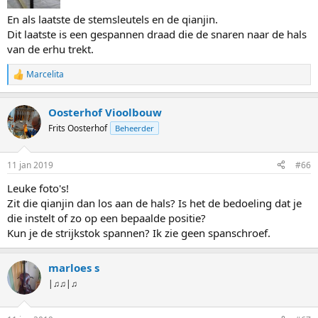
En als laatste de stemsleutels en de qianjin.
Dit laatste is een gespannen draad die de snaren naar de hals
van de erhu trekt.
Marcelita
W
a
a
Oosterhof Vioolbouw
r
d
Frits Oosterhof
Beheerder
e
r
i
11 jan 2019
#66
n
g
Leuke foto's!
e
Zit die qianjin dan los aan de hals? Is het de bedoeling dat je
n
:
die instelt of zo op een bepaalde positie?
Kun je de strijkstok spannen? Ik zie geen spanschroef.
marloes s
|♫♫|♫