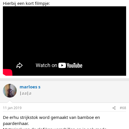
Hierbij een kort filmpje:
marloes s
|♫♫|♫
11 jan 2019
#68
De erhu strijkstok word gemaakt van bamboe en
paardenhaar.