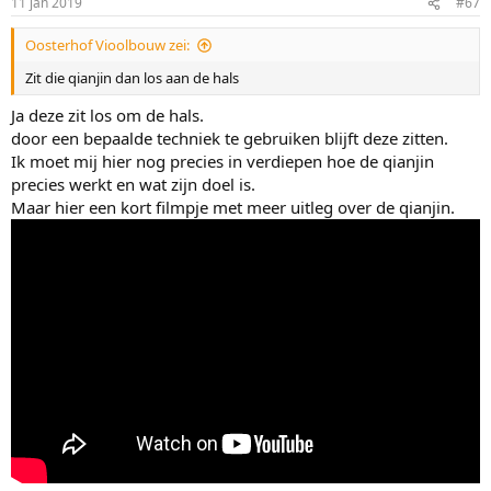
11 jan 2019
#67
Oosterhof Vioolbouw zei:
Zit die qianjin dan los aan de hals
Ja deze zit los om de hals.
door een bepaalde techniek te gebruiken blijft deze zitten.
Ik moet mij hier nog precies in verdiepen hoe de qianjin
precies werkt en wat zijn doel is.
Maar hier een kort filmpje met meer uitleg over de qianjin.