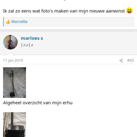
Ik zal zo eens wat foto's maken van mijn nieuwe aanwinst
Marcelita
W
a
a
marloes s
r
d
|♫♫|♫
e
r
i
11 jan 2019
#65
n
g
e
n
:
Algeheel overzicht van mijn erhu