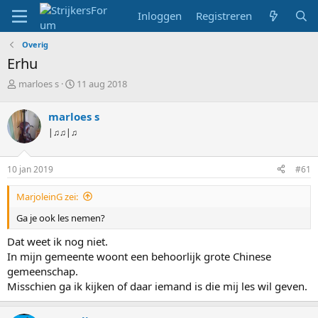
Inloggen
Registreren
Overig
Erhu
T
S
marloes s
11 aug 2018
o
t
p
a
marloes s
i
r
|♫♫|♫
c
t
s
d
t
a
10 jan 2019
#61
a
t
r
u
MarjoleinG zei:
t
m
e
Ga je ook les nemen?
r
Dat weet ik nog niet.
In mijn gemeente woont een behoorlijk grote Chinese
gemeenschap.
Misschien ga ik kijken of daar iemand is die mij les wil geven.