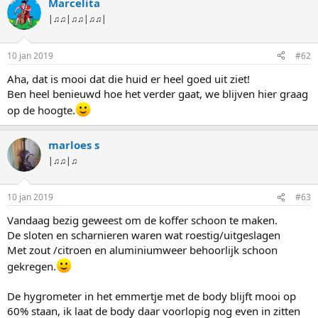
Marcelita
|♫♫|♫♫|♫♫|
10 jan 2019
#62
Aha, dat is mooi dat die huid er heel goed uit ziet!
Ben heel benieuwd hoe het verder gaat, we blijven hier graag
op de hoogte.
marloes s
|♫♫|♫
10 jan 2019
#63
Vandaag bezig geweest om de koffer schoon te maken.
De sloten en scharnieren waren wat roestig/uitgeslagen
Met zout /citroen en aluminiumweer behoorlijk schoon
gekregen.
De hygrometer in het emmertje met de body blijft mooi op
60% staan, ik laat de body daar voorlopig nog even in zitten