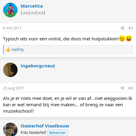
Marcelita
|♫♫|♫♫|♫♫|
6 mrt 2017
#3
Typisch iets voor een violist, die doos met hulpstukken!
zapling
W
a
a
ingeborgcneut
r
d
e
r
i
25 aug 2017
#4
n
g
Als je er niets mee doet, en je wil er van af...niet weggooien.Ik
e
kan er wel iemand blij mee maken... of breng ze naar een
n
:
muziekschool?
Oosterhof Vioolbouw
Frits Oosterhof
Beheerder