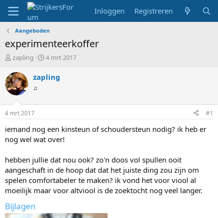
Inloggen
Registreren
Aangeboden
experimenteerkoffer
T
S
zapling
4 mrt 2017
o
t
p
a
zapling
i
r
♫
c
t
s
d
t
a
4 mrt 2017
#1
a
t
r
u
iemand nog een kinsteun of schoudersteun nodig? ik heb er
t
m
nog wel wat over!
e
r
hebben jullie dat nou ook? zo'n doos vol spullen ooit
aangeschaft in de hoop dat dat het juiste ding zou zijn om
spelen comfortabeler te maken? ik vond het voor viool al
moeilijk maar voor altviool is de zoektocht nog veel langer.
Bijlagen