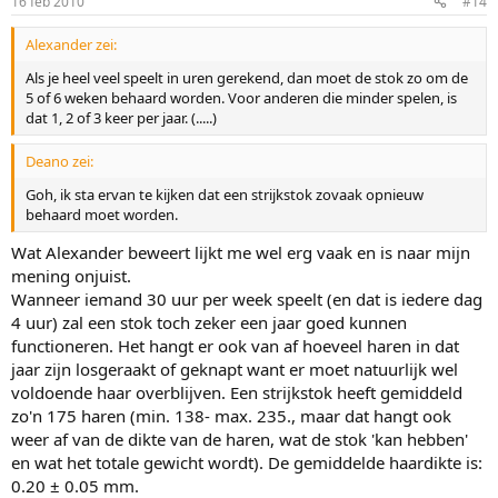
16 feb 2010
#14
Alexander zei:
Als je heel veel speelt in uren gerekend, dan moet de stok zo om de
5 of 6 weken behaard worden. Voor anderen die minder spelen, is
dat 1, 2 of 3 keer per jaar. (.....)
Deano zei:
Goh, ik sta ervan te kijken dat een strijkstok zovaak opnieuw
behaard moet worden.
Wat Alexander beweert lijkt me wel erg vaak en is naar mijn
mening onjuist.
Wanneer iemand 30 uur per week speelt (en dat is iedere dag
4 uur) zal een stok toch zeker een jaar goed kunnen
functioneren. Het hangt er ook van af hoeveel haren in dat
jaar zijn losgeraakt of geknapt want er moet natuurlijk wel
voldoende haar overblijven. Een strijkstok heeft gemiddeld
zo'n 175 haren (min. 138- max. 235., maar dat hangt ook
weer af van de dikte van de haren, wat de stok 'kan hebben'
en wat het totale gewicht wordt). De gemiddelde haardikte is:
0.20 ± 0.05 mm.