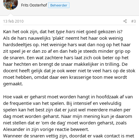
Frits Oosterhof
Beheerder
13 feb 2010
#3
Kan het ook zijn, dat het
type hars
niet goed gekozen is?
Als de hars nauwelijks 'plakt' neemt het haar ook weinig
hardsdeeltjes op. Het weinige hars wat dan nog op het haar
zit speel je er dan zo af en dan heb je steeds minder grip op
de snaren. Een wat zachtere hars laat zich ook beter op het
haar hechten en brengt de snaar makkelijker in trilling. De
docent heeft gelijk dat je ook weer niet te veel hars op de stok
moet hebben, omdat daar een krasserige toon mee wordt
gemaakt.
Hoe vaak er geharst moet worden hangt in hoofdzaak af van
de frequentie van het spelen. Bij intensief en veelvuldig
spelen kan het best zijn dat er juist wel meerdere malen per
dag moet worden geharst. Naar mijn mening kun je daarom
niet stellen dat er 'om de dag' moet worden geharst, zoals
Alexander in zijn vorige reactie beweert.
Wanneer de snaren vettig zijn, doordat er vaak contact is met