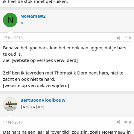
ik heel de stok moet gebruiken.
NoName#2
N
♫
17 feb 2010
#18
Behalve het type hars, kan het er ook aan liggen, dat je hars
te oud is.
Zie: [website op verzoek verwijderd]
Zelf ben ik tevreden met Thomastik Dominant hars, niet te
zacht en ook niet te hard.
[website op verzoek verwijderd]
BertBoonVioolbouw
|♫♫|♫♫|♫♫|
17 feb 2010
#19
Dat hars na een jaar al "over tijd" zou zijn, zoals NoName#2 in