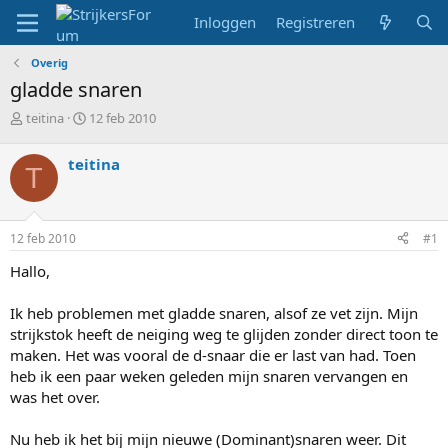
Inloggen
Registreren
Overig
gladde snaren
T
S
teitina
12 feb 2010
o
t
p
a
teitina
T
i
r
c
t
s
d
t
a
12 feb 2010
#1
a
t
r
u
Hallo,
t
m
e
Ik heb problemen met gladde snaren, alsof ze vet zijn. Mijn
r
strijkstok heeft de neiging weg te glijden zonder direct toon te
maken. Het was vooral de d-snaar die er last van had. Toen
heb ik een paar weken geleden mijn snaren vervangen en
was het over.
Nu heb ik het bij mijn nieuwe (Dominant)snaren weer. Dit