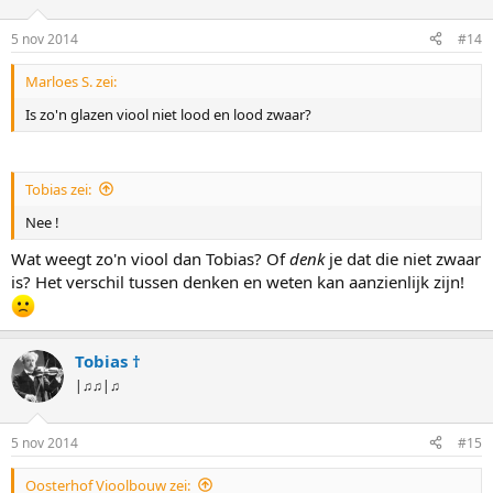
5 nov 2014
#14
Marloes S. zei:
Is zo'n glazen viool niet lood en lood zwaar?
Tobias zei:
Nee !
Wat weegt zo'n viool dan Tobias? Of
denk
je dat die niet zwaar
is? Het verschil tussen denken en weten kan aanzienlijk zijn!
Tobias †
|♫♫|♫
5 nov 2014
#15
Oosterhof Vioolbouw zei: