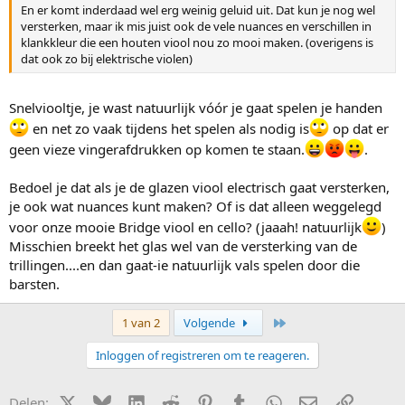
En er komt inderdaad wel erg weinig geluid uit. Dat kun je nog wel
versterken, maar ik mis juist ook de vele nuances en verschillen in
klankkleur die een houten viool nou zo mooi maken. (overigens is
dat ook zo bij elektrische violen)
Snelviooltje, je wast natuurlijk vóór je gaat spelen je handen
en net zo vaak tijdens het spelen als nodig is
op dat er
geen vieze vingerafdrukken op komen te staan.
.
Bedoel je dat als je de glazen viool electrisch gaat versterken,
je ook wat nuances kunt maken? Of is dat alleen weggelegd
voor onze mooie Bridge viool en cello? (jaaah! natuurlijk
)
Misschien breekt het glas wel van de versterking van de
trillingen....en dan gaat-ie natuurlijk vals spelen door die
barsten.
Laatste
1 van 2
Volgende
Inloggen of registreren om te reageren.
X (Twitter)
Bluesky
LinkedIn
Reddit
Pinterest
Tumblr
WhatsApp
E-mail
Link
Delen: