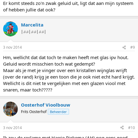
Er komt steeds zo'n zwak geluid uit, ligt dat aan mijn systeem
of hebben jullie dat ook?
Marcelita
|♫♫|♫♫|♫♫|
3 nov 2014
#9
Hm, wellicht dat dat toch te maken heeft met glas ipv hout.
Geluid wordt misschien toch wat gedempt?
Maar als je met je vinger over een kristallen wijnglas wrijft
(over de rand) krijg je een toon die je ook niet echt hard krijgt.
Wellicht is dit niet te vergelijken met een glazen viool met
snaren, maar toch?????
Oosterhof Vioolbouw
Frits Oosterhof
Beheerder
3 nov 2014
#10
Ik zou de reclame met Harrie Piekema (AH) nog eens goed