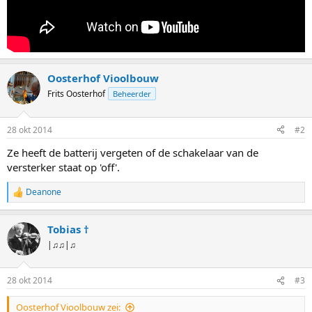
Oosterhof Vioolbouw
Frits Oosterhof
Beheerder
28 okt 2014
#2
Ze heeft de batterij vergeten of de schakelaar van de
versterker staat op 'off'.
Deanone
W
a
a
Tobias †
r
d
|♫♫|♫
e
r
i
28 okt 2014
#3
n
g
Oosterhof Vioolbouw zei:
e