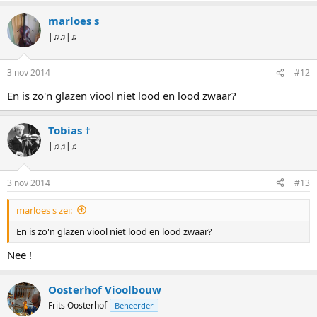
a
marloes s
r
d
|♫♫|♫
e
r
i
3 nov 2014
#12
n
g
En is zo'n glazen viool niet lood en lood zwaar?
e
n
:
Tobias †
|♫♫|♫
3 nov 2014
#13
marloes s zei:
En is zo'n glazen viool niet lood en lood zwaar?
Nee !
Oosterhof Vioolbouw
Frits Oosterhof
Beheerder