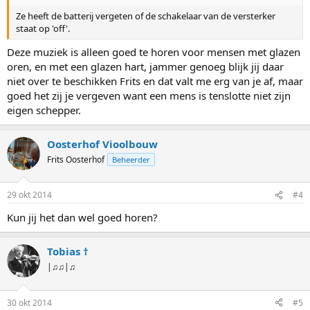
n
Ze heeft de batterij vergeten of de schakelaar van de versterker
:
staat op 'off'.
Deze muziek is alleen goed te horen voor mensen met glazen
oren, en met een glazen hart, jammer genoeg blijk jij daar
niet over te beschikken Frits en dat valt me erg van je af, maar
goed het zij je vergeven want een mens is tenslotte niet zijn
eigen schepper.
Oosterhof Vioolbouw
Frits Oosterhof
Beheerder
29 okt 2014
#4
Kun jij het dan wel goed horen?
Tobias †
|♫♫|♫
30 okt 2014
#5