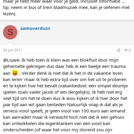
maar je hebt meer waar voor je geld, inclusief informatie ...
tip: neem in bus of trein bladmuziek mee, kan je oefenen met
lezen).
samoverduin
S
29 jun 2011
#12
@Liuwe: Ik heb toen ik klein was een blokfluit door mijn
gehemelte gekregen dus daar heb ik een beetje een trauma
aan
. Verder denk ik niet dat ik het in de vakantie 'even
kan leren' maar ik heb extra tijd over om het uit te proberen
en te kijken hoe het bevalt (vakantiedoel: een simpel deuntje
spelen zoals vader jacob of iets dergelijks). Ik heb niet erg
veel tijd om het te doen dus ik wou kijken of ik hier door het
jaar tijd aan wil gaan besteden Natuurlijk snap ik dat als je
serieus viool speelt, je geen viool van 100 euro aan iemand
kan aanraden maar ik verwacht toch niet dat ik een gehoor
kan ontwikkelen die eigenklanken van een viool kan
onderscheiden (of waar het voor mij storend zou zijn