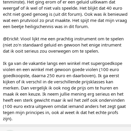
tenminste). Het ging erom of er een geluid uitkwam dat
weergaf of ik wel of niet vals speelde. Het blijkt dat 40 euro
echt niet goed genoeg is (uit dit forum). Ook was ik benieuwd
wat een prutviool zo prut maakte. Het spijt me dat mijn vraag
een beetje heiligschennis was in dit forum.
@EricM: Viool lijkt me een prachtig instrument om te spelen
(niet zo'n standaard geluid en gewoon het enige intrument
dat ik ooit serieus zou overwegen om te spelen.
Ik ga van de vakantie langs een winkel met supergoedkope
violen en een winkel met gewoon goede violen (100 euro
goedkoopste, daarna 250 euro en daarboven). Ik ga eerst
kijken of ik verschil in de verschillende prijsklasses kan
merken. Dan vergelijk ik ook nog de prijs om te huren en
maak ik een keuze. Ik neem jullie mening erg serieus en het
heeft een sterk gewicht maar ik wil het zelf ook ondervinden
(100 euro extra uitgeven omdat iemand anders het zegt gaat
tegen mijn principes in, ook al weet ik dat het echte profs
zijn).