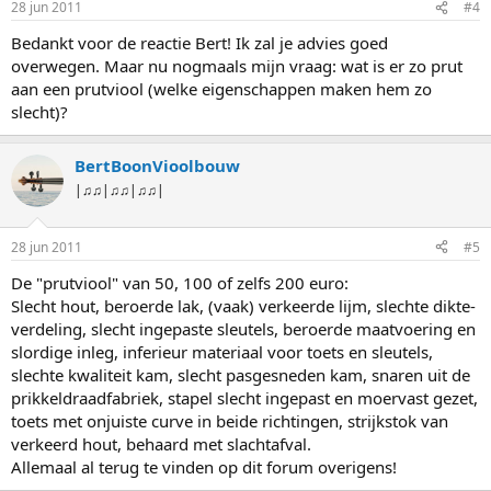
28 jun 2011
#4
Bedankt voor de reactie Bert! Ik zal je advies goed
overwegen. Maar nu nogmaals mijn vraag: wat is er zo prut
aan een prutviool (welke eigenschappen maken hem zo
slecht)?
BertBoonVioolbouw
|♫♫|♫♫|♫♫|
28 jun 2011
#5
De "prutviool" van 50, 100 of zelfs 200 euro:
Slecht hout, beroerde lak, (vaak) verkeerde lijm, slechte dikte-
verdeling, slecht ingepaste sleutels, beroerde maatvoering en
slordige inleg, inferieur materiaal voor toets en sleutels,
slechte kwaliteit kam, slecht pasgesneden kam, snaren uit de
prikkeldraadfabriek, stapel slecht ingepast en moervast gezet,
toets met onjuiste curve in beide richtingen, strijkstok van
verkeerd hout, behaard met slachtafval.
Allemaal al terug te vinden op dit forum overigens!