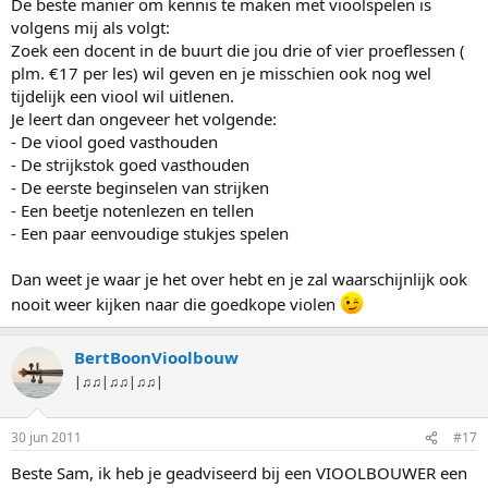
De beste manier om kennis te maken met vioolspelen is
volgens mij als volgt:
Zoek een docent in de buurt die jou drie of vier proeflessen (
plm. €17 per les) wil geven en je misschien ook nog wel
tijdelijk een viool wil uitlenen.
Je leert dan ongeveer het volgende:
- De viool goed vasthouden
- De strijkstok goed vasthouden
- De eerste beginselen van strijken
- Een beetje notenlezen en tellen
- Een paar eenvoudige stukjes spelen
Dan weet je waar je het over hebt en je zal waarschijnlijk ook
nooit weer kijken naar die goedkope violen
BertBoonVioolbouw
|♫♫|♫♫|♫♫|
30 jun 2011
#17
Beste Sam, ik heb je geadviseerd bij een VIOOLBOUWER een