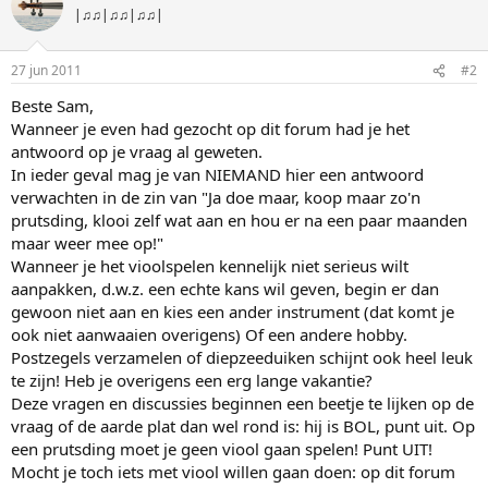
|♫♫|♫♫|♫♫|
27 jun 2011
#2
Beste Sam,
Wanneer je even had gezocht op dit forum had je het
antwoord op je vraag al geweten.
In ieder geval mag je van NIEMAND hier een antwoord
verwachten in de zin van "Ja doe maar, koop maar zo'n
prutsding, klooi zelf wat aan en hou er na een paar maanden
maar weer mee op!"
Wanneer je het vioolspelen kennelijk niet serieus wilt
aanpakken, d.w.z. een echte kans wil geven, begin er dan
gewoon niet aan en kies een ander instrument (dat komt je
ook niet aanwaaien overigens) Of een andere hobby.
Postzegels verzamelen of diepzeeduiken schijnt ook heel leuk
te zijn! Heb je overigens een erg lange vakantie?
Deze vragen en discussies beginnen een beetje te lijken op de
vraag of de aarde plat dan wel rond is: hij is BOL, punt uit. Op
een prutsding moet je geen viool gaan spelen! Punt UIT!
Mocht je toch iets met viool willen gaan doen: op dit forum