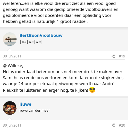
wel leren...en is elke viool die eruit ziet als een viool goed
genoeg want waarom die gediplomeerde vioolbouwers en
gediplomeerde viool docenten daar een opleiding voor
hebben gehad is natuurlijk 1 groot raadsel.
BertBoonVioolbouw
|♫♫|♫♫|♫♫|
30 jun 2011
#19
@ Willeke,
Het is inderdaad beter om ons niet meer druk te maken over
Sam: hij is reddeloos verloren en komt later in de strijkershel,
waar je 24 uur per etmaal gedwongen wordt naar André
Rieuxsh te luisteren en erger nog, te kijken!
liuwe
liuwe van der meer
30 jun 2011
#20