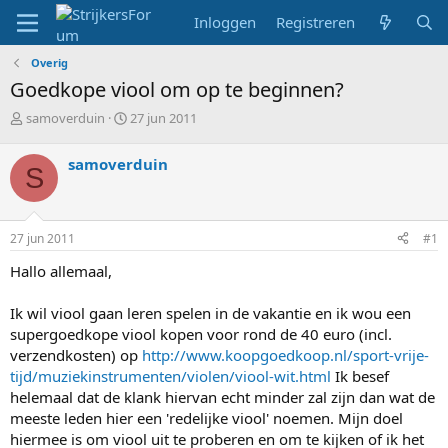
Inloggen
Registreren
Overig
Goedkope viool om op te beginnen?
T
S
samoverduin
27 jun 2011
o
t
p
a
samoverduin
S
i
r
c
t
s
d
t
a
27 jun 2011
#1
a
t
r
u
Hallo allemaal,
t
m
e
Ik wil viool gaan leren spelen in de vakantie en ik wou een
r
supergoedkope viool kopen voor rond de 40 euro (incl.
verzendkosten) op
http://www.koopgoedkoop.nl/sport-vrije-
tijd/muziekinstrumenten/violen/viool-wit.html
Ik besef
helemaal dat de klank hiervan echt minder zal zijn dan wat de
meeste leden hier een 'redelijke viool' noemen. Mijn doel
hiermee is om viool uit te proberen en om te kijken of ik het