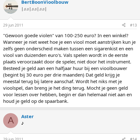
BertBoonVioolbouw
|♫♫|♫♫|♫♫|
29 jun 2011
#13
"Gewoon goede violen" van 100-250 euro? In een winkel?
Wanneer je niet weet hoe je een viool moet aanstrijken kun je
zelfs geen onderscheid maken tussen een sigarenkist en een
viool van duizenden euro's. Vals spelen wordt in de eerste
plaats veroorzaakt door de speler, niet door het instrument.
Besteed je geld aan een halfjaar huur bij een vioolbouwer
(begint bij 30 euro per drie maanden) Dat geld krijg je
meestal terug bij latere aanschaf. Wordt het niks met je
vioolspel, dan breng je het ding terug. Mocht je geen geld
voor lessen over hebben, begin er dan helemaal niet aan en
houd je geld op de spaarbank.
Aster
A
♪
29 jun 2011
#14