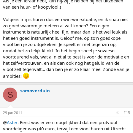
Als je een leraar hebt, kan hij/zij je helpen bij het uitzoeken
van een huur- of koopviool.)
Volgens mij is huren dus een win-win-situatie, en ik snap niet
zo goed waarom je meteen al wilt kopen? Een eigen
instrument is natuurlijk heel fijn, maar dan is het wel leuk als
het een goed instrument is. Geloof me, op zo'n goedkope
viool ben je zo uitgekeken. Je speelt er met tegenzin op,
omdat het zo lelijk klinkt. In het begin speel je sowieso
voortdurend vals, wat al niet al te best is voor de motivatie en
het zelfvertrouwen, en als dan ook nog het geluid van de
viool zelf tegenvalt... dan ben je er zo klaar mee! Zonde van je
ambities!
samoverduin
S
29 jun 2011
#15
@
Aster
: Eerst was er een mogelijkheid dat een prutviool
voordeliger was (40 euro, terwijl een viool huren uit Utrecht