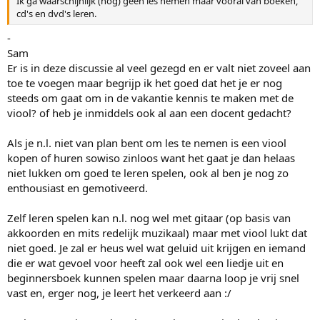
Ik ga waarschijnlijk (nog) geen les nemen maar vooral van boeken,
cd's en dvd's leren.
-
Sam
Er is in deze discussie al veel gezegd en er valt niet zoveel aan
toe te voegen maar begrijp ik het goed dat het je er nog
steeds om gaat om in de vakantie kennis te maken met de
viool? of heb je inmiddels ook al aan een docent gedacht?
Als je n.l. niet van plan bent om les te nemen is een viool
kopen of huren sowiso zinloos want het gaat je dan helaas
niet lukken om goed te leren spelen, ook al ben je nog zo
enthousiast en gemotiveerd.
Zelf leren spelen kan n.l. nog wel met gitaar (op basis van
akkoorden en mits redelijk muzikaal) maar met viool lukt dat
niet goed. Je zal er heus wel wat geluid uit krijgen en iemand
die er wat gevoel voor heeft zal ook wel een liedje uit en
beginnersboek kunnen spelen maar daarna loop je vrij snel
vast en, erger nog, je leert het verkeerd aan :/