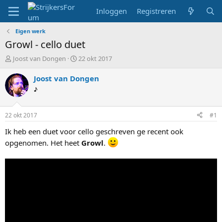
Inloggen
Registreren
Eigen werk
Growl - cello duet
T
S
Joost van Dongen
22 okt 2017
o
t
p
a
Joost van Dongen
i
r
♪
c
t
s
d
t
a
22 okt 2017
#1
a
t
r
u
Ik heb een duet voor cello geschreven ge recent ook
t
m
opgenomen. Het heet
Growl
.
e
r