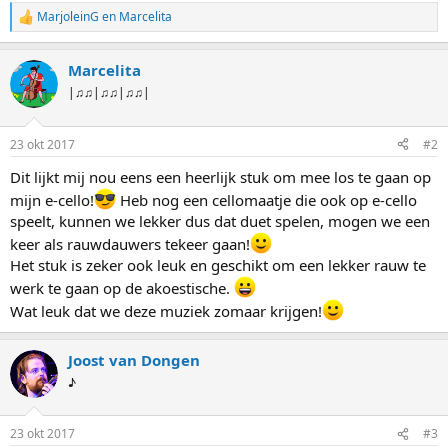
MarjoleinG
en
Marcelita
W
a
a
Marcelita
r
d
|♫♫|♫♫|♫♫|
e
r
i
23 okt 2017
#2
n
g
Dit lijkt mij nou eens een heerlijk stuk om mee los te gaan op
e
mijn e-cello!
Heb nog een cellomaatje die ook op e-cello
n
:
speelt, kunnen we lekker dus dat duet spelen, mogen we een
keer als rauwdauwers tekeer gaan!
Het stuk is zeker ook leuk en geschikt om een lekker rauw te
werk te gaan op de akoestische.
Wat leuk dat we deze muziek zomaar krijgen!
Joost van Dongen
♪
23 okt 2017
#3