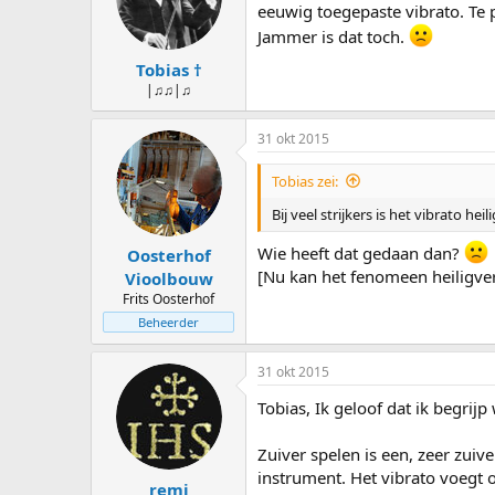
s
d
eeuwig toegepaste vibrato. Te p
t
a
Jammer is dat toch.
a
t
Tobias †
r
u
t
m
|♫♫|♫
e
r
31 okt 2015
Tobias zei:
Bij veel strijkers is het vibrato heilig
Wie heeft dat gedaan dan?
Oosterhof
[Nu kan het fenomeen heiligverk
Vioolbouw
Frits Oosterhof
Beheerder
31 okt 2015
Tobias, Ik geloof dat ik begrij
Zuiver spelen is een, zeer zui
instrument. Het vibrato voegt o
remi