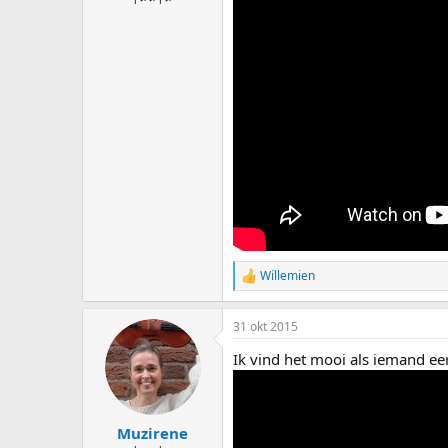
Willemien
W
a
a
31 okt 2015
r
d
Ik vind het mooi als iemand ee
e
r
i
n
g
Muzirene
e