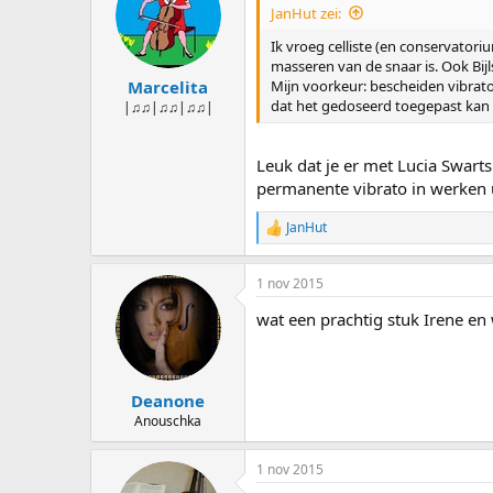
e
JanHut zei:
r
i
Ik vroeg celliste (en conservatori
n
masseren van de snaar is. Ook Bij
g
Mijn voorkeur: bescheiden vibrato (
Marcelita
e
dat het gedoseerd toegepast kan w
|♫♫|♫♫|♫♫|
n
:
Leuk dat je er met Lucia Swart
permanente vibrato in werken u
JanHut
W
a
a
1 nov 2015
r
d
wat een prachtig stuk Irene en
e
r
i
n
g
Deanone
e
Anouschka
n
:
1 nov 2015