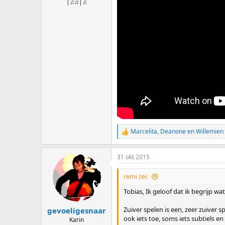
|♫♫|♫
n
:
Marcelita
,
Deanone
en
Willemien
W
a
a
31 okt 2015
r
d
e
remi zei:
r
i
Tobias, Ik geloof dat ik begrijp w
n
g
Zuiver spelen is een, zeer zuiver
gevoeligesnaar
e
ook iets toe, soms iets subtiels e
Karin
n