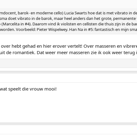
umdocent, barok- en moderne cello) Lucia Swarts hoe dat is met vibrato in de
lsma doet vibrato in de barok, maar heel anders dan het grote, permanente 
Marcelita in #4). Daarom vind ik violisten en cellisten die thuis zijn in de 
orden. Voorbeeld: Pieter Wispelwey. Han Na in #5: fantastisch en mijn smaa
s over hebt gehad en hier erover vertelt! Over masseren en vibrer
it de romantiek. Dat weer meer masseren zie ik ook weer terug 
 wat speelt die vrouw mooi!