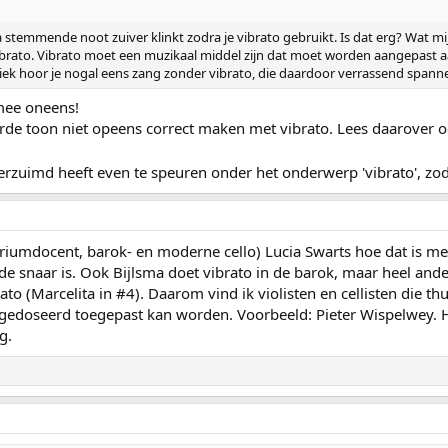
jna stemmende noot zuiver klinkt zodra je vibrato gebruikt. Is dat erg? Wat mi
brato. Vibrato moet een muzikaal middel zijn dat moet worden aangepast aan
iek hoor je nogal eens zang zonder vibrato, die daardoor verrassend spanne
 mee oneens!
rde toon niet opeens correct maken met vibrato. Lees daarover o
verzuimd heeft even te speuren onder het onderwerp 'vibrato', z
oriumdocent, barok- en moderne cello) Lucia Swarts hoe dat is met 
 snaar is. Ook Bijlsma doet vibrato in de barok, maar heel ande
to (Marcelita in #4). Daarom vind ik violisten en cellisten die th
t gedoseerd toegepast kan worden. Voorbeeld: Pieter Wispelwey. H
g.