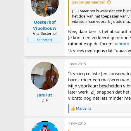
gevoeligesnaar zei:
(.....) Maar het is waar dat een bi
het doel van het toepassen van vi
vibrato, maar vooral bij oude muz
Oosterhof
Vioolbouw
Nee, daar ben ik het absoluut
Frits Oosterhof
Je kunt een verkeerd geintonee
Beheerder
intonatie op dit forum:
vibrato.
Ik vrees overigens dat Tobias 
1 nov 2015
Ik vroeg celliste (en conservat
barok meer een masseren van de
Mijn voorkeur: bescheiden vibra
later werk. Zij snappen dat he
JanHut
vibrato nog net iets minder ma
♫ ♪
Marcelita
W
a
a
1 nov 2015
r
d