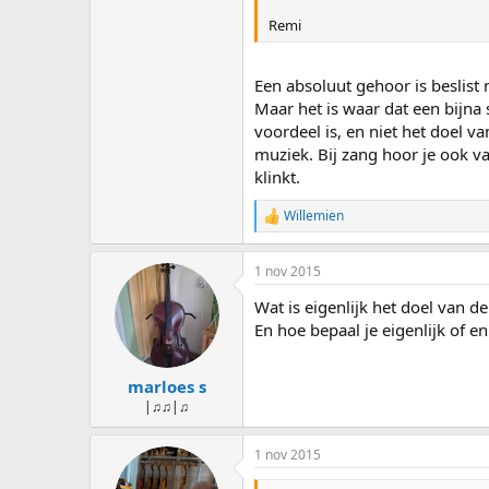
:
Remi
Een absoluut gehoor is beslist 
Maar het is waar dat een bijna 
voordeel is, en niet het doel 
muziek. Bij zang hoor je ook v
klinkt.
Willemien
W
a
a
1 nov 2015
r
d
Wat is eigenlijk het doel van de
e
r
En hoe bepaal je eigenlijk of e
i
n
g
marloes s
e
|♫♫|♫
n
:
1 nov 2015