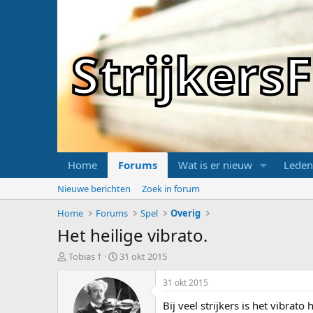
Strijker
Home
Forums
Wat is er nieuw
Leden
Nieuwe berichten
Zoek in forum
Home
Forums
Spel
Overig
Het heilige vibrato.
T
S
Tobias †
31 okt 2015
o
t
p
a
31 okt 2015
i
r
Bij veel strijkers is het vibrat
c
t