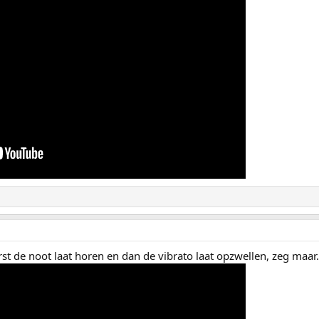
rst de noot laat horen en dan de vibrato laat opzwellen, zeg maar