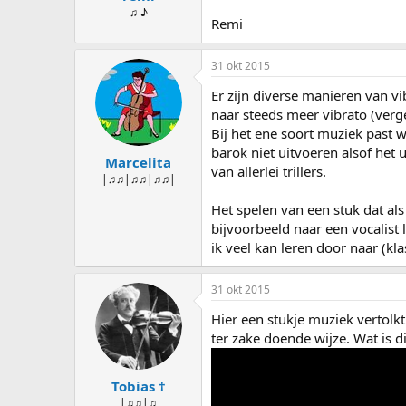
♫ ♪
Remi
31 okt 2015
Er zijn diverse manieren van v
naar steeds meer vibrato (verge
Bij het ene soort muziek past w
barok niet uitvoeren alsof het
Marcelita
van allerlei trillers.
|♫♫|♫♫|♫♫|
Het spelen van een stuk dat als
bijvoorbeeld naar een vocalist l
ik veel kan leren door naar (kla
31 okt 2015
Hier een stukje muziek vertolkt
ter zake doende wijze. Wat is d
Tobias †
|♫♫|♫