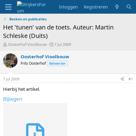
Inloggen
Registreren
Boeken en publicaties
Het 'tunen' van de toets. Auteur: Martin
Schleske (Duits)
T
S
Oosterhof Vioolbouw
7 jul 2009
o
t
p
a
Oosterhof Vioolbouw
i
r
Frits Oosterhof
Beheerder
c
t
s
d
t
a
7 jul 2009
#1
a
t
r
u
Hierbij het artikel.
t
m
Bijlagen
e
r