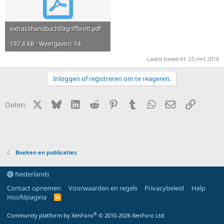
extras3handbuch09griffbrett.pdf
197,8 KB · Weergaven: 14
Laatst bewerkt:
25 mrt 2018
Inloggen of registreren om te reageren.
X (Twitter)
Bluesky
LinkedIn
Reddit
Pinterest
Tumblr
WhatsApp
E-mail
Link
Delen:
Boeken en publicaties
Nederlands
Contact opnemen
Voorwaarden en regels
Privacybeleid
Help
Hoofdpagina
R
S
S
®
Community platform by XenForo
© 2010-2026 XenForo Ltd.