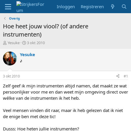
Inloggen
Registreren
Overig
Hoe heet jouw viool? (of andere
instrumenten)
T
S
Yesuke
3 okt 2010
o
t
p
a
Yesuke
i
r
♪
c
t
s
d
t
a
3 okt 2010
#1
a
t
r
u
Zelf geef ik mijn instrumenten altijd namen, dat maakt ze wat
t
m
persoonlijker voor me en dan weet mijn omgeving direct over
e
wélke van de instrumenten ik het heb.
r
Veel mensen vinden dit raar, maar ik heb gelezen dat ik niet
de enige ben met deze tic!
Dusss: Hoe heten jullie instrumenten?