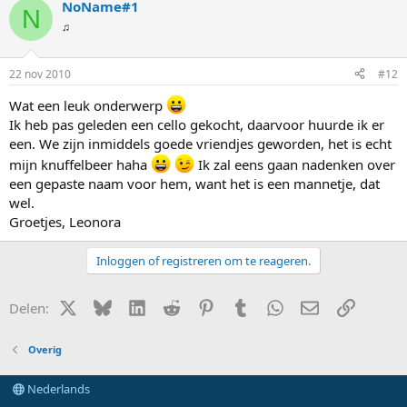
NoName#1
N
♫
22 nov 2010
#12
Wat een leuk onderwerp
Ik heb pas geleden een cello gekocht, daarvoor huurde ik er
een. We zijn inmiddels goede vriendjes geworden, het is echt
mijn knuffelbeer haha
Ik zal eens gaan nadenken over
een gepaste naam voor hem, want het is een mannetje, dat
wel.
Groetjes, Leonora
Inloggen of registreren om te reageren.
X (Twitter)
Bluesky
LinkedIn
Reddit
Pinterest
Tumblr
WhatsApp
E-mail
Link
Delen:
Overig
Nederlands