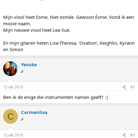
Mijn viool heet Esme. Niet esmée. Gewoon Èsme. Vond ik een
mooie naam.
Mijn nieuwe viool heet Lea Xue.
En mijn gitaren heten Lisa-Theresa, 'Ovation', Keighlin, Kyrann
en Simon
Yesuke
♪
12 okt 2010
#2
Ben ik de enige die instrumenten namen geeft? :|
Carmenlisa
C
♪
12 okt 2010
#3