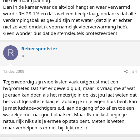
die RH maar gaat nog.
Dan in de kamer waar de altviool hangt en waar verwarmd
wordt: RH 29.1% en da’s wel een beetje laag, ondanks dat alle
verdampingsbakjes gevuld zijn met water (dat zijn er echter
niet zo veel omdat ik voornamelijk vloerverwarming heb).
Geen wonder dus dat de stemsleutels protesteerden!
Rebecspeelster
R
♫
12 dec 2009
#4
Tegenwoordig zijn vioolkisten vaak uitgerust met een
hygrometer. Dat ziet er geweldig uit, maar ik vraag me af wat
je eraan kan doen als het metertje in de kist jou laat weten dat
het vochtgehalte te laag is. Zolang je in je eigen huis bent, kan
je met luchtbevochtigers e.d. aan de gang of zo af en toe een
wasrekje met nat goed plaatsen. Maar IN die kist begin je
natuurlijk niks als je ermee op stap bent. Meten is weten,
maar verhelpen is er niet bij, lijkt me. :/