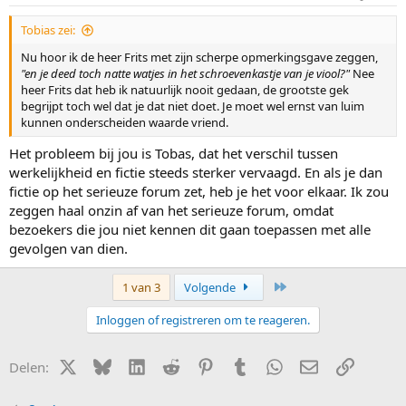
Tobias zei:
Nu hoor ik de heer Frits met zijn scherpe opmerkingsgave zeggen,
"en je deed toch natte watjes in het schroevenkastje van je viool?"
Nee
heer Frits dat heb ik natuurlijk nooit gedaan, de grootste gek
begrijpt toch wel dat je dat niet doet. Je moet wel ernst van luim
kunnen onderscheiden waarde vriend.
Het probleem bij jou is Tobas, dat het verschil tussen
werkelijkheid en fictie steeds sterker vervaagd. En als je dan
fictie op het serieuze forum zet, heb je het voor elkaar. Ik zou
zeggen haal onzin af van het serieuze forum, omdat
bezoekers die jou niet kennen dit gaan toepassen met alle
gevolgen van dien.
Laatste
1 van 3
Volgende
Inloggen of registreren om te reageren.
X (Twitter)
Bluesky
LinkedIn
Reddit
Pinterest
Tumblr
WhatsApp
E-mail
Link
Delen: