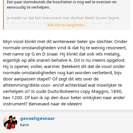
Een paar stemsleutels die losschieten is nog wel te overzien en
eenvoudig te verhelpen.
Je merkt op dat het instrument wat slechter klinkt bij een lagere
luchtvochtigheid en dat is wel aardig dat je dat noemt. Veel
Klik om te vergroten...
bouwers stemmen de bladen op elkaar af bij een normale RH en
temperatuur. Die afstemming is dan de meest optimale onder die
condities. Als dan de condities niet meer optimaal zijn voor die
Mijn viool klinkt met dit winterweer beter ipv slechter. Onder
bladen zal het instrument anders gaan klinken, dat kan slechter of
normale omstandigheden vind ik dat hij te weinig resoneert,
beter zijn. Meestal is de term 'anders' meer op zijn plaats want: wat
met name op G en D snaar. Hij klinkt dat ook iets metalig,
is beter of slechter? Je raakt gewend aan je instrument en alles wat
eigenlijk op alle snaren behalve A. Dit is nu ineens opgelost.
daar dan van afwijkt wordt vaak als slechter beoordeeld, maar is het
Hij is opener, voller, warmer. Betekent dit dat de viool onder
dat ook?
normale omstandigheden nog kan worden verbeterd, bijv
door aanpassen stapel? Of zegt dit iets over de
afstemming/dikte voor- en/of achterblad wat moeilijker te
verhelpen is? Is oude Duits/Boheems copy Maggini, 1890,
twv 1200. Of kan ik op den duur beter omkijken naar ander
instrument? Benieuwd naar de ideeën!
gevoeligesnaar
Karin