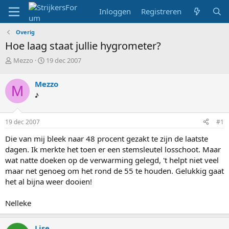
Inloggen
Registreren
Overig
Hoe laag staat jullie hygrometer?
T
S
Mezzo
19 dec 2007
o
t
p
a
Mezzo
M
i
r
♪
c
t
s
d
t
a
19 dec 2007
#1
a
t
r
u
Die van mij bleek naar 48 procent gezakt te zijn de laatste
t
m
dagen. Ik merkte het toen er een stemsleutel losschoot. Maar
e
wat natte doeken op de verwarming gelegd, 't helpt niet veel
r
maar net genoeg om het rond de 55 te houden. Gelukkig gaat
het al bijna weer dooien!
Nelleke
Lise