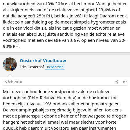
nauwkeurigheid van 10%-20% is al heel mooi. Want je hebt er
als strijker niets aan of de relatieve vochtigheid 23,4% is of
dat die aangeeft 25% RH, beide zijn véél te laag! Daarom denk
ik dat zo'n aanduiding op de meest simpele hygrometer zoals
die in een vioolkist zit, als indicatie gezien moet worden en
niet als een absoluut juiste aanduiding van de echte relatieve
vochtigheid met een deviatie van ± 8% op een niveau van 30-
90% RH.
Oosterhof Vioolbouw
Frits Oosterhof
Beheerder
15 feb 2010
#7
Met deze aanhoudende vorstperiode zakt de relatieve
vochtigheid (RH = Relative Humidity) in de huiskamer tot
bedenkelijk niveau: 19% ondanks allerlei hulpmaatregelen.
De verdampingsbakjes regelmatig bijgevuld, af en toe eens
met de plantenspuit door de kamer of het wasgoed te drogen
hangen; het scheelt allemaal wel maar slechts voor korte
duur. Ik heb daarom uit voorzorg een paar instrumenten