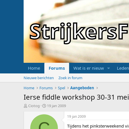
Strijker
Home
Forums
Wat is er nieuw
Leden
Nieuwe berichten
Zoek in forum
Home
Forums
Spel
Aangeboden
Ierse fiddle workshop 30-31 me
T
S
Ciotog
19 jan 2009
o
t
p
a
19 jan 2009
i
r
C
Tijdens het pinksterweekend vi
c
t