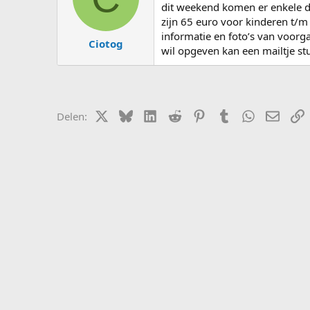
s
d
dit weekend komen er enkele do
t
a
zijn 65 euro voor kinderen t/m 
a
t
informatie en foto’s van voorg
Ciotog
r
u
wil opgeven kan een mailtje s
t
m
e
r
X (Twitter)
Bluesky
LinkedIn
Reddit
Pinterest
Tumblr
WhatsApp
E-mail
L
Delen: