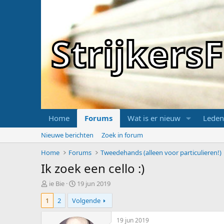
Strijker
Home
Forums
Wat is er nieuw
Leden
Nieuwe berichten
Zoek in forum
Home
Forums
Tweedehands (alleen voor particulieren!)
Ik zoek een cello :)
T
S
ie Bie
19 jun 2019
o
t
1
2
Volgende
p
a
i
r
c
t
19 jun 2019