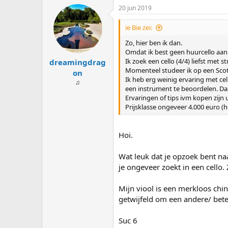
a
20 jun 2019
r
d
e
ie Bie zei:
r
i
Zo, hier ben ik dan.
n
Omdat ik best geen huurcello aankoo
g
Ik zoek een cello (4/4) liefst met st
dreamingdrag
e
Momenteel studeer ik op een Sco
on
n
Ik heb erg weinig ervaring met ce
♫
:
een instrument te beoordelen. Daa
Ervaringen of tips ivm kopen zijn
Prijsklasse ongeveer 4.000 euro (h
Hoi.
Wat leuk dat je opzoek bent naa
je ongeveer zoekt in een cello.
Mijn viool is een merkloos chi
getwijfeld om een andere/ beter
Suc 6