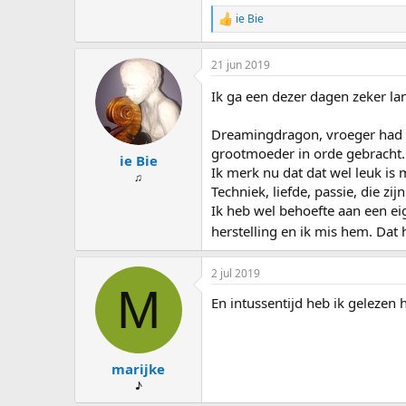
ie Bie
W
a
a
21 jun 2019
r
d
Ik ga een dezer dagen zeker la
e
r
i
Dreamingdragon, vroeger had ik
n
grootmoeder in orde gebracht. 
g
ie Bie
e
Ik merk nu dat dat wel leuk is 
♫
n
Techniek, liefde, passie, die z
:
Ik heb wel behoefte aan een ei
herstelling en ik mis hem. Dat 
2 jul 2019
M
En intussentijd heb ik gelezen
marijke
♪