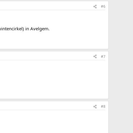
#6
intencirkel) in Avelgem.
#7
#8