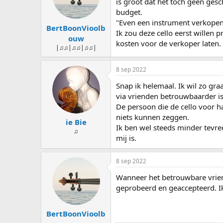
is groot dat het toch geen gesc
budget.
"Even een instrument verkopen"
BertBoonVioolb
Ik zou deze cello eerst willen
ouw
kosten voor de verkoper laten.
|♫♫|♫♫|♫♫|
8 sep 2022
Snap ik helemaal. Ik wil zo gra
via vrienden betrouwbaarder is
De persoon die de cello voor ha
niets kunnen zeggen.
ie Bie
Ik ben wel steeds minder tevre
♫
mij is.
8 sep 2022
Wanneer het betrouwbare vrien
geprobeerd en geaccepteerd. Ik
BertBoonVioolb