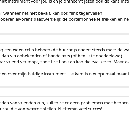
hikt instrument voor jou is en je ontneemt jezelf ook de kans ins
 wanneer het niet bevalt, kan ook flink tegenvallen.
 proberen alvorens daadwerkelijk de portemonnee te trekken en het
ag een eigen cello hebben (de huurprijs nadert steeds meer de wa
 dan via onbekenden of handelaars (of ben ik te goedgelovig).
ar vriend verkoopt, speelt zelf ook en kan die evalueren. Maar over
den over mijn huidige instrument. De kam is niet optimaal maar 
den van vrienden zijn, zullen ze er geen problemen mee hebben 
 zou die voorwaarde stellen. Niettemin veel succes!