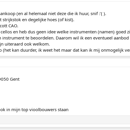
koop (en al helemaal niet deze die ik huur, snif :'( ).
t strijkstok en degelijke hoes (of kist).
cott CAO.
 cellos en heb dus geen idee welke instrumenten (namen) goed zi
 instrument te beoordelen. Daarom wil ik een eventueel aanbod e
ijn uiteraard ook welkom.
o (het kan duurder, ik weet het maar dat kan ik mij onmogelijk ve
 9050 Gent
 ook in mijn top vioolbouwers staan