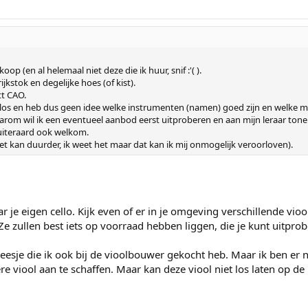
p (en al helemaal niet deze die ik huur, snif :'( ).
rijkstok en degelijke hoes (of kist).
tt CAO.
llos en heb dus geen idee welke instrumenten (namen) goed zijn en welke mi
rom wil ik een eventueel aanbod eerst uitproberen en aan mijn leraar tone
 uiteraard ook welkom.
et kan duurder, ik weet het maar dat kan ik mij onmogelijk veroorloven).
r je eigen cello. Kijk even of er in je omgeving verschillende vio
 Ze zullen best iets op voorraad hebben liggen, die je kunt uitpro
neesje die ik ook bij de vioolbouwer gekocht heb. Maar ik ben er 
e viool aan te schaffen. Maar kan deze viool niet los laten op de