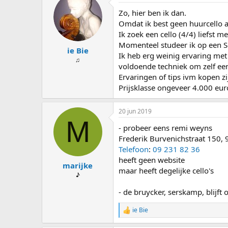
s
d
Zo, hier ben ik dan.
t
a
a
t
Omdat ik best geen huurcello aan
r
u
Ik zoek een cello (4/4) liefst me
t
m
Momenteel studeer ik op een S
ie Bie
e
Ik heb erg weinig ervaring met
r
♫
voldoende techniek om zelf een
Ervaringen of tips ivm kopen z
Prijsklasse ongeveer 4.000 eur
20 jun 2019
M
- probeer eens remi weyns
Frederik Burvenichstraat 150,
Telefoon
:
09 231 82 36
heeft geen website
marijke
maar heeft degelijke cello's
♪
- de bruycker, serskamp, blijft
ie Bie
W
a