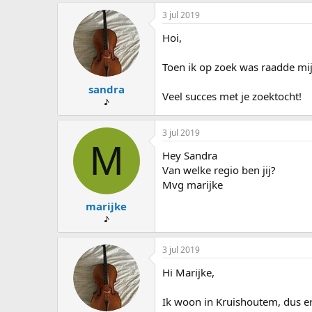
3 jul 2019
Hoi,
Toen ik op zoek was raadde mij
sandra
Veel succes met je zoektocht!
♪
3 jul 2019
M
Hey Sandra
Van welke regio ben jij?
Mvg marijke
marijke
♪
3 jul 2019
Hi Marijke,
Ik woon in Kruishoutem, dus e