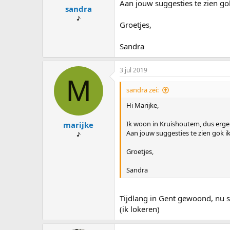
Aan jouw suggesties te zien go
sandra
♪
Groetjes,
Sandra
3 jul 2019
M
sandra zei:
Hi Marijke,
Ik woon in Kruishoutem, dus erge
marijke
Aan jouw suggesties te zien gok i
♪
Groetjes,
Sandra
Tijdlang in Gent gewoond, nu si
(ik lokeren)