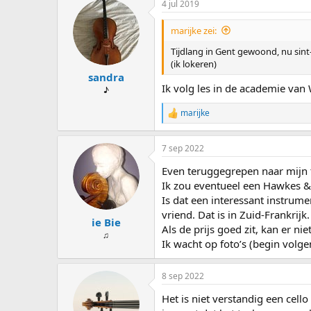
4 jul 2019
marijke zei:
Tijdlang in Gent gewoond, nu sint-
(ik lokeren)
sandra
Ik volg les in de academie v
♪
marijke
W
a
a
7 sep 2022
r
d
Even teruggegrepen naar mijn 
e
r
Ik zou eventueel een Hawkes 
i
Is dat een interessant instrume
n
vriend. Dat is in Zuid-Frankrijk
g
ie Bie
Als de prijs goed zit, kan er n
e
♫
n
Ik wacht op foto’s (begin volge
:
8 sep 2022
Het is niet verstandig een cell