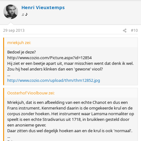
Henri Vieuxtemps
♫ ♪
29 sep 2013
#10
mriekjuh zei:
Bedoel je deze?
http://www.cozio.com/Picture.aspx?id=12854
Hij ziet er een beetje apart uit, maar misschien went dat denk ik wel.
Zou hij heel anders klinken dan een 'gewone' viool?
...
http://www.cozio.com/upload/thm/thm12852.jpg
Oosterhof Vioolbouw zei:
Mriekjuh, dat is een afbeelding van een echte Chanot en dus een
Frans instrument. Kenmerkend daarin is de omgekeerde krul en de
corpus zonder hoeken. Het instrument waar Lamsma normaliter op
speelt is een echte Stradivarius uit 1718, in bruikleen gesteld door
een anonieme gever.
Daar zitten dus wel degelijk hoeken aan en de krul is ook 'normaal'.
...