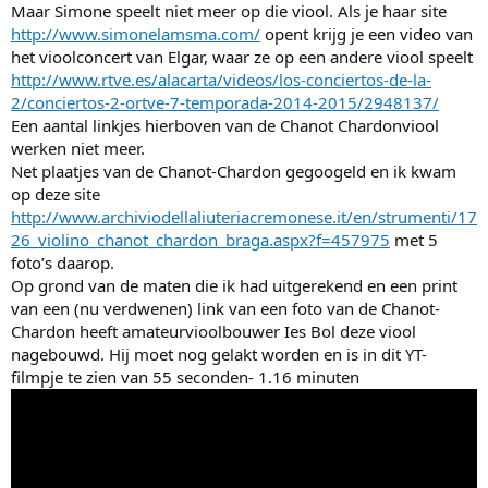
Maar Simone speelt niet meer op die viool. Als je haar site
http://www.simonelamsma.com/
opent krijg je een video van
het vioolconcert van Elgar, waar ze op een andere viool speelt
http://www.rtve.es/alacarta/videos/los-conciertos-de-la-
2/conciertos-2-ortve-7-temporada-2014-2015/2948137/
Een aantal linkjes hierboven van de Chanot Chardonviool
werken niet meer.
Net plaatjes van de Chanot-Chardon gegoogeld en ik kwam
op deze site
http://www.archiviodellaliuteriacremonese.it/en/strumenti/17
26_violino_chanot_chardon_braga.aspx?f=457975
met 5
foto’s daarop.
Op grond van de maten die ik had uitgerekend en een print
van een (nu verdwenen) link van een foto van de Chanot-
Chardon heeft amateurvioolbouwer Ies Bol deze viool
nagebouwd. Hij moet nog gelakt worden en is in dit YT-
filmpje te zien van 55 seconden- 1.16 minuten