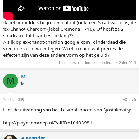
Ik heb inmiddels begrepen dat dit (ook) een Stradivarius is, de
‘ex-Chanot-Chardon’ (label Cremona 1718). Of heeft ze 2
stradivarii tot haar beschikking??
Als ik op ex-chanot-chardon google kom ik inderdaad die
vreemde vorm weer tegen. Weet iemand wat precies de
effecten zijn van deze andere vorm op het geluid?
Laatst bewerkt door een moderator:
2 dec 2013
M.
M
M.
10 dec 2009
#6
Hier de uitvoering van het 1e vioolconcert van Sjostakovitsj:
http://player.omroep.nl/?aflID=10403981
Alexander