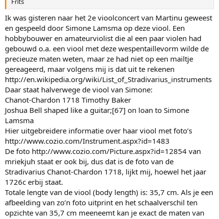
Frits
Ik was gisteren naar het 2e vioolconcert van Martinu geweest
en gespeeld door Simone Lamsma op deze viool. Een
hobbybouwer en amateurviolist die al een paar violen had
gebouwd o.a. een viool met deze wespentaillevorm wilde de
precieuze maten weten, maar ze had niet op een mailtje
gereageerd, maar volgens mij is dat uit te rekenen
http://en.wikipedia.org/wiki/List_of_Stradivarius_instruments
Daar staat halverwege de viool van Simone:
Chanot-Chardon 1718 Timothy Baker
Joshua Bell shaped like a guitar;[67] on loan to Simone
Lamsma
Hier uitgebreidere informatie over haar viool met foto’s
http://www.cozio.com/Instrument.aspx?id=1483
De foto http://www.cozio.com/Picture.aspx?id=12854 van
mriekjuh staat er ook bij, dus dat is de foto van de
Stradivarius Chanot-Chardon 1718, lijkt mij, hoewel het jaar
1726c erbij staat.
Totale lengte van de viool (body length) is: 35,7 cm. Als je een
afbeelding van zo’n foto uitprint en het schaalverschil ten
opzichte van 35,7 cm meeneemt kan je exact de maten van