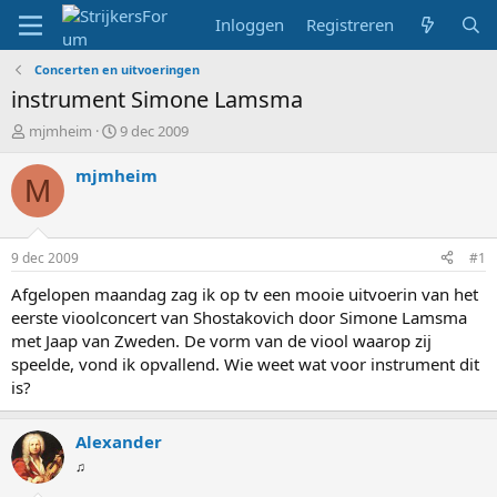
Inloggen
Registreren
Concerten en uitvoeringen
instrument Simone Lamsma
T
S
mjmheim
9 dec 2009
o
t
p
a
mjmheim
M
i
r
c
t
s
d
t
a
9 dec 2009
#1
a
t
r
u
Afgelopen maandag zag ik op tv een mooie uitvoerin van het
t
m
eerste vioolconcert van Shostakovich door Simone Lamsma
e
met Jaap van Zweden. De vorm van de viool waarop zij
r
speelde, vond ik opvallend. Wie weet wat voor instrument dit
is?
Alexander
♫