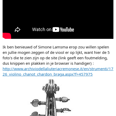
Ik ben benieuwd of Simone Lamsma erop zou willen spelen
en jullie mogen zeggen of de viool er op lijkt, want hier de 5
foto's die te zien zijn op de site (link geeft een foutmelding,
dus knippen en plakken in je browser is handiger) :
http://www.archiviodellaliuteriacremonese.it/en/strumenti/17
26_violino_chanot_chardon_braga.aspx?f=457975