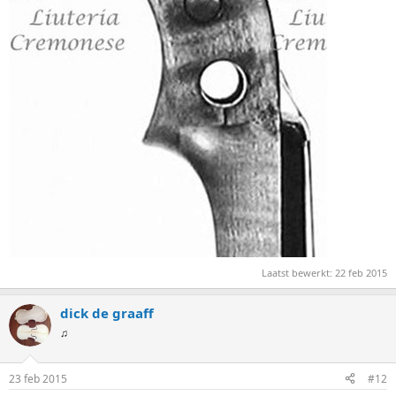
Laatst bewerkt:
22 feb 2015
dick de graaff
♫
23 feb 2015
#12