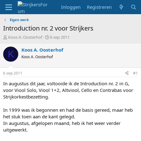
Inloggen
Registreren
Eigen werk
Introduction nr. 2 voor Strijkers
T
S
Koos A. Oosterhof
6 sep 2011
o
t
p
a
Koos A. Oosterhof
K
i
r
Koos A. Oosterhof
c
t
s
d
t
a
6 sep 2011
#1
a
t
r
u
In augustus dit jaar, voltooide ik de Introduction nr. 2 in G,
t
m
voor Viool Solo, Viool 1+2, Altviool, Cello en Contrabas voor
e
Strijkorkestbezetting.
r
In 1999 was ik begonnen en had de basis gereed, maar heb
het stuk toen aan de kant gelegd.
In augustus, afgelopen maand, heb ik het weer verder
uitgewerkt.