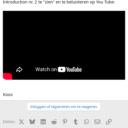
Introduction nr. 2 te "zien" en te beluisteren op You Tube:
Koos
Inloggen of registreren om te reageren.
X (Twitter)
Bluesky
LinkedIn
Reddit
Pinterest
Tumblr
WhatsApp
E-mail
Link
Delen: