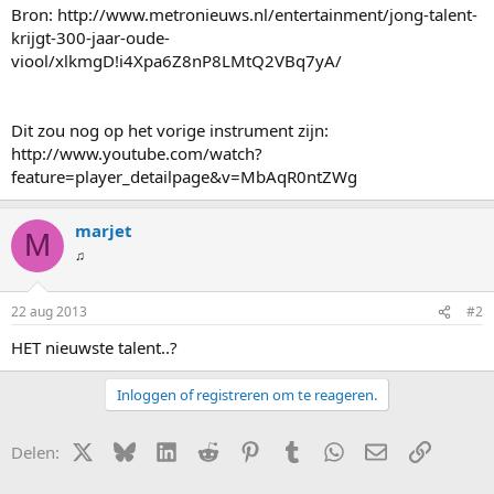
Bron: http://www.metronieuws.nl/entertainment/jong-talent-
krijgt-300-jaar-oude-
viool/xlkmgD!i4Xpa6Z8nP8LMtQ2VBq7yA/
Dit zou nog op het vorige instrument zijn:
http://www.youtube.com/watch?
feature=player_detailpage&v=MbAqR0ntZWg
marjet
M
♫
22 aug 2013
#2
HET nieuwste talent..?
Inloggen of registreren om te reageren.
X (Twitter)
Bluesky
LinkedIn
Reddit
Pinterest
Tumblr
WhatsApp
E-mail
Link
Delen: