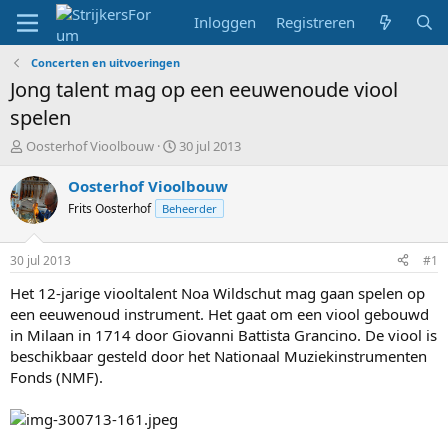
Inloggen
Registreren
Concerten en uitvoeringen
Jong talent mag op een eeuwenoude viool
spelen
T
S
Oosterhof Vioolbouw
30 jul 2013
o
t
p
a
Oosterhof Vioolbouw
i
r
Frits Oosterhof
Beheerder
c
t
s
d
t
a
30 jul 2013
#1
a
t
r
u
Het 12-jarige viooltalent Noa Wildschut mag gaan spelen op
t
m
een eeuwenoud instrument. Het gaat om een viool gebouwd
e
in Milaan in 1714 door Giovanni Battista Grancino. De viool is
r
beschikbaar gesteld door het Nationaal Muziekinstrumenten
Fonds (NMF).