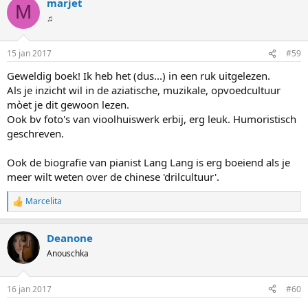
marjet
r
M
d
♫
e
r
i
15 jan 2017
#59
n
g
Geweldig boek! Ik heb het (dus...) in een ruk uitgelezen.
e
Als je inzicht wil in de aziatische, muzikale, opvoedcultuur
n
:
mòet je dit gewoon lezen.
Ook bv foto's van vioolhuiswerk erbij, erg leuk. Humoristisch
geschreven.
Ook de biografie van pianist Lang Lang is erg boeiend als je
meer wilt weten over de chinese 'drilcultuur'.
Marcelita
W
a
a
Deanone
r
d
Anouschka
e
r
i
16 jan 2017
#60
n
g