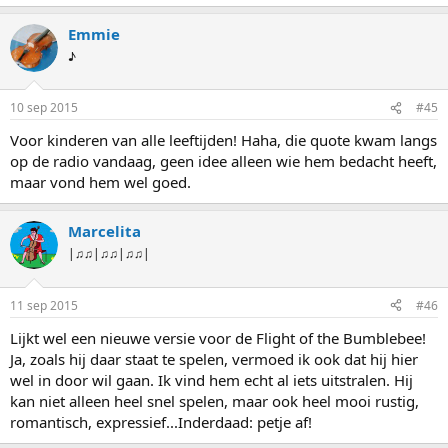
a
a
Emmie
r
d
♪
e
r
i
10 sep 2015
#45
n
g
Voor kinderen van alle leeftijden! Haha, die quote kwam langs
e
op de radio vandaag, geen idee alleen wie hem bedacht heeft,
n
:
maar vond hem wel goed.
Marcelita
|♫♫|♫♫|♫♫|
11 sep 2015
#46
Lijkt wel een nieuwe versie voor de Flight of the Bumblebee!
Ja, zoals hij daar staat te spelen, vermoed ik ook dat hij hier
wel in door wil gaan. Ik vind hem echt al iets uitstralen. Hij
kan niet alleen heel snel spelen, maar ook heel mooi rustig,
romantisch, expressief...Inderdaad: petje af!