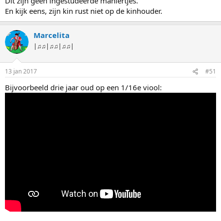
Dit zijn geen ingestudeerde maniertjes.
En kijk eens, zijn kin rust niet op de kinhouder.
Marcelita
|♫♫|♫♫|♫♫|
13 jan 2017
#51
Bijvoorbeeld drie jaar oud op een 1/16e viool: