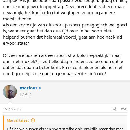
aanpak! Als je als ouder dan passief zou zeggen: graag of niet,
dan beloon je wegloopgedrag. Deze precedent is alleen maar
gevaarlijk; het kan leiden tot weglopen voor nog andere
moeilijkheden.
Als een korte tijd van dit soort 'pushen' pedagogisch wel goed
is, wanneer gaat het dan qua tijd over in het soort niet-
helpend pushen dat helemaal voorbij gaat aan hoe het kind
ervoor staat?
Of zien we pushen als een soort strafkolonie-praktijk, maar
dan met muziek? Jij zult elke dag minstens zo oefenen dat je
dát en dát daarna beter kunt. En ik controleer en als het niet
goed genoeg is die dag, ga je maar verder oefenen!
marloes s
|♫♫|♫
15 jan 2017
#58
Marcelita zei:
Of zien we pushen als een soort strafkolonie-praktijk, maar dan met