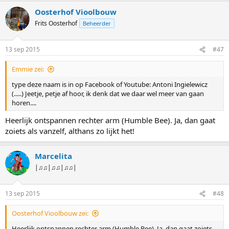
Oosterhof Vioolbouw
Frits Oosterhof
Beheerder
13 sep 2015
#47
Emmie zei:
type deze naam is in op Facebook of Youtube: Antoni Ingielewicz
(.....) Jeetje, petje af hoor, ik denk dat we daar wel meer van gaan
horen....
Heerlijk ontspannen rechter arm (Humble Bee). Ja, dan gaat
zoiets als vanzelf, althans zo lijkt het!
Marcelita
|♫♫|♫♫|♫♫|
13 sep 2015
#48
Oosterhof Vioolbouw zei:
Heerlijk ontspannen rechter arm (Humble Bee). Ja, dan gaat zoiets