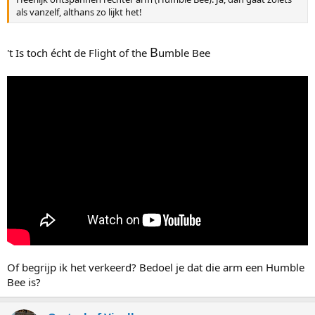
als vanzelf, althans zo lijkt het!
B
't Is toch écht de Flight of the
umble Bee
Of begrijp ik het verkeerd? Bedoel je dat die arm een Humble
Bee is?