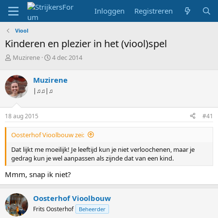
Inloggen
Registreren
Viool
Kinderen en plezier in het (viool)spel
T
S
Muzirene
4 dec 2014
o
t
p
a
Muzirene
i
r
|♫♫|♫
c
t
s
d
t
a
18 aug 2015
#41
a
t
r
u
Oosterhof Vioolbouw zei:
t
m
e
Dat lijkt me moeilijk! Je leeftijd kun je niet verloochenen, maar je
r
gedrag kun je wel aanpassen als zijnde dat van een kind.
Mmm, snap ik niet?
Oosterhof Vioolbouw
Frits Oosterhof
Beheerder