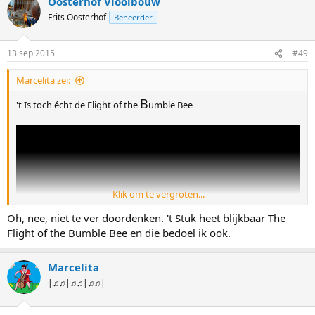
Oosterhof Vioolbouw
Frits Oosterhof
Beheerder
13 sep 2015
#49
Marcelita zei:
B
't Is toch écht de Flight of the
umble Bee
Klik om te vergroten...
Oh, nee, niet te ver doordenken. 't Stuk heet blijkbaar The
Flight of the Bumble Bee en die bedoel ik ook.
Marcelita
|♫♫|♫♫|♫♫|
Of begrijp ik het verkeerd? Bedoel je dat die arm een Humble Bee is?