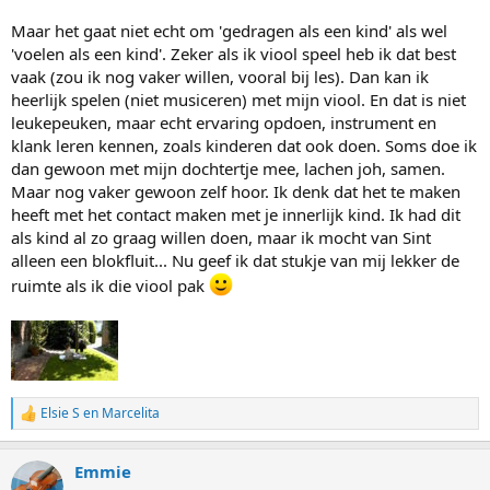
Maar het gaat niet echt om 'gedragen als een kind' als wel
'voelen als een kind'. Zeker als ik viool speel heb ik dat best
vaak (zou ik nog vaker willen, vooral bij les). Dan kan ik
heerlijk spelen (niet musiceren) met mijn viool. En dat is niet
leukepeuken, maar echt ervaring opdoen, instrument en
klank leren kennen, zoals kinderen dat ook doen. Soms doe ik
dan gewoon met mijn dochtertje mee, lachen joh, samen.
Maar nog vaker gewoon zelf hoor. Ik denk dat het te maken
heeft met het contact maken met je innerlijk kind. Ik had dit
als kind al zo graag willen doen, maar ik mocht van Sint
alleen een blokfluit... Nu geef ik dat stukje van mij lekker de
ruimte als ik die viool pak
Elsie S
en
Marcelita
W
a
a
Emmie
r
d