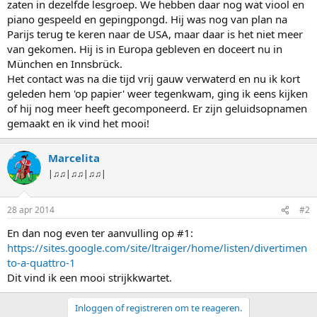
zaten in dezelfde lesgroep. We hebben daar nog wat viool en
piano gespeeld en gepingpongd. Hij was nog van plan na
Parijs terug te keren naar de USA, maar daar is het niet meer
van gekomen. Hij is in Europa gebleven en doceert nu in
München en Innsbrück.
Het contact was na die tijd vrij gauw verwaterd en nu ik kort
geleden hem 'op papier' weer tegenkwam, ging ik eens kijken
of hij nog meer heeft gecomponeerd. Er zijn geluidsopnamen
gemaakt en ik vind het mooi!
Marcelita
|♫♫|♫♫|♫♫|
28 apr 2014
#2
En dan nog even ter aanvulling op #1:
https://sites.google.com/site/ltraiger/home/listen/divertimen
to-a-quattro-1
Dit vind ik een mooi strijkkwartet.
Inloggen of registreren om te reageren.