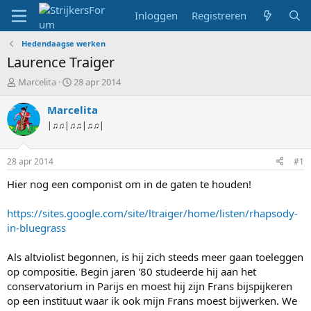
Inloggen
Registreren
Hedendaagse werken
Laurence Traiger
T
S
Marcelita
28 apr 2014
o
t
p
a
Marcelita
i
r
|♫♫|♫♫|♫♫|
c
t
s
d
t
a
28 apr 2014
#1
a
t
r
u
Hier nog een componist om in de gaten te houden!
t
m
e
https://sites.google.com/site/ltraiger/home/listen/rhapsody-
r
in-bluegrass
Als altviolist begonnen, is hij zich steeds meer gaan toeleggen
op compositie. Begin jaren '80 studeerde hij aan het
conservatorium in Parijs en moest hij zijn Frans bijspijkeren
op een instituut waar ik ook mijn Frans moest bijwerken. We