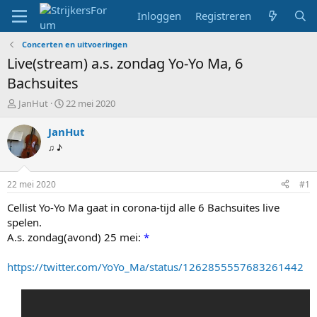
Inloggen
Registreren
Concerten en uitvoeringen
Live(stream) a.s. zondag Yo-Yo Ma, 6
Bachsuites
T
S
JanHut
22 mei 2020
o
t
p
a
JanHut
i
r
♫ ♪
c
t
s
d
t
a
22 mei 2020
#1
a
t
r
u
Cellist Yo-Yo Ma gaat in corona-tijd alle 6 Bachsuites live
t
m
spelen.
e
A.s. zondag(avond) 25 mei:
*
r
https://twitter.com/YoYo_Ma/status/1262855557683261442