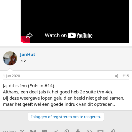
JanHut
♫ ♪
1 jun 2020
#15
Ja, dit is 'em (Frits in #14).
Althans, een deel (als ik het goed heb 2e suite t/m 4e).
Bij deze weergave lopen geluid en beeld niet geheel samen,
maar het geeft wel een goede indruk van dit optreden..
Inloggen of registreren om te reageren.
X (Twitter)
Bluesky
LinkedIn
Reddit
Pinterest
Tumblr
WhatsApp
E-mail
Link