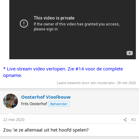
* Live-stream video verlopen. Zie #14 voor de complete
opname.
Laatst bewerkt door een moderator:
28 mei 2020
Oosterhof Vioolbouw
Frits Oosterhof
Beheerder
22 mei 2020
#2
Zou 'ie ze allemaal uit het hoofd spelen?