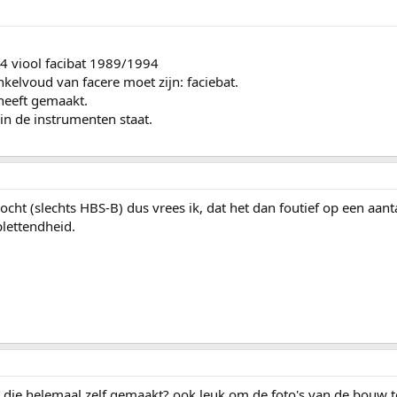
4/4 viool facibat 1989/1994
elvoud van facere moet zijn: faciebat.
 heeft gemaakt.
 in de instrumenten staat.
ht (slechts HBS-B) dus vrees ik, dat het dan foutief op een aantal
lettendheid.
 die helemaal zelf gemaakt? ook leuk om de foto's van de bouw te