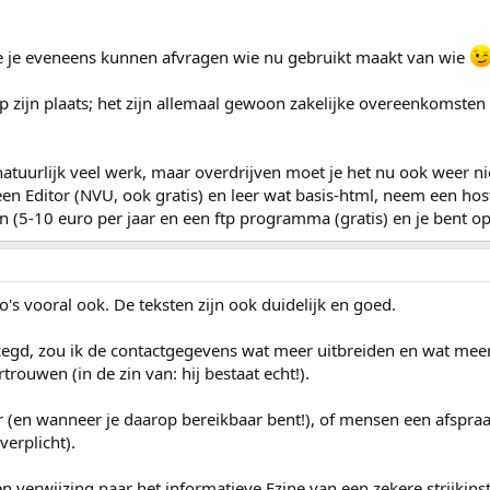
ie je eveneens kunnen afvragen wie nu gebruikt maakt van wie
p zijn plaats; het zijn allemaal gewoon zakelijke overeenkomst
atuurlijk veel werk, maar overdrijven moet je het nu ook weer ni
en Editor (NVU, ook gratis) en leer wat basis-html, neem een hostin
 (5-10 euro per jaar en een ftp programma (gratis) en je bent op
o's vooral ook. De teksten zijn ook duidelijk en goed.
gd, zou ik de contactgegevens wat meer uitbreiden en wat meer ov
rtrouwen (in de zin van: hij bestaat echt!).
 (en wanneer je daarop bereikbaar bent!), of mensen een afspraa
erplicht).
en verwijzing naar het informatieve Ezine van een zekere strijkin