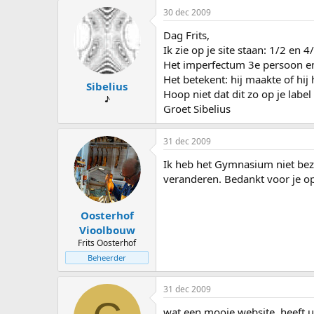
30 dec 2009
Dag Frits,
Ik zie op je site staan: 1/2 en 
Het imperfectum 3e persoon enk
Het betekent: hij maakte of hij
Sibelius
Hoop niet dat dit zo op je label
♪
Groet Sibelius
31 dec 2009
Ik heb het Gymnasium niet bezoc
veranderen. Bedankt voor je op
Oosterhof
Vioolbouw
Frits Oosterhof
Beheerder
31 dec 2009
wat een mooie website. heeft u