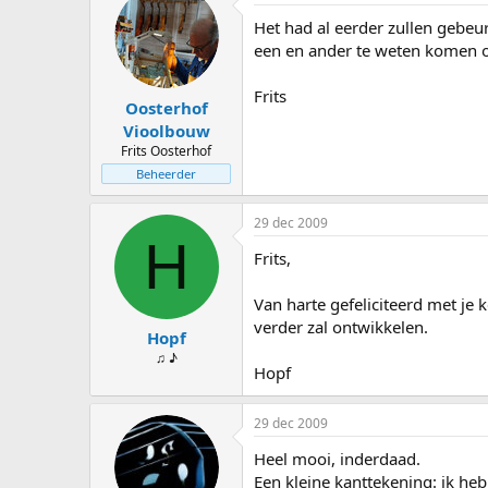
s
d
Het had al eerder zullen gebeur
t
a
a
t
een en ander te weten komen ov
r
u
t
m
Frits
Oosterhof
e
r
Vioolbouw
Frits Oosterhof
Beheerder
29 dec 2009
H
Frits,
Van harte gefeliciteerd met je 
verder zal ontwikkelen.
Hopf
♫ ♪
Hopf
29 dec 2009
Heel mooi, inderdaad.
Een kleine kanttekening: ik he