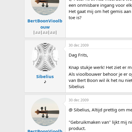
een onmisbare ingang voor elk b
Het gaat mij om het gemis aan 
toe is?
BertBoonVioolb
ouw
|♫♫|♫♫|♫♫|
30 dec 2009
Dag Frits,
Knap stukje werk! Het ziet er mo
Als vioolbouwer behoor je er o
Sibelius
van Bert Boon wil ik het nu ni
♪
Sibelius
30 dec 2009
@ Sibelius, Altijd prettig om 
"Gebruikmaken van" lijkt mij n
product.
BertBoonVioolb