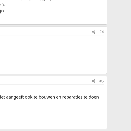
s).
jn.
#4
#5
iet aangeeft ook te bouwen en reparaties te doen