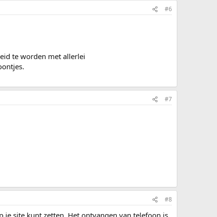
#6
eid te worden met allerlei
ontjes.
#7
#8
 je site kunt zetten. Het ontvangen van telefoon is