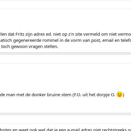
en dat Frits zijn adres ed. niet op z'n site vermeld om niet vermo
isch gegenereerde rommel in de vorm van post, email en telefo
e toch gewoon vragen stellen.
n de man met de donker bruine stem (F.O. uit het dorpje O.
)
ites en weet ook wel dat je een e-mail adres niet rechtstreeks op