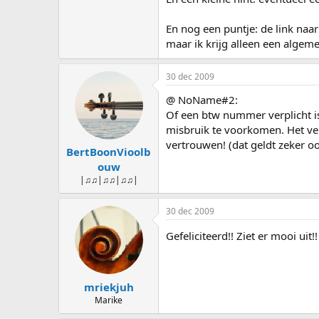
En nog een puntje: de link naa
maar ik krijg alleen een algemee
30 dec 2009
@ NoName#2:
Of een btw nummer verplicht is
misbruik te voorkomen. Het ve
vertrouwen! (dat geldt zeker o
BertBoonVioolb
ouw
|♫♫|♫♫|♫♫|
30 dec 2009
Gefeliciteerd!! Ziet er mooi uit!
mriekjuh
Marike