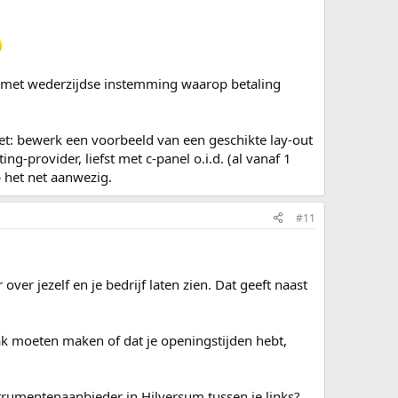
en met wederzijdse instemming waarop betaling
et: bewerk een voorbeeld van een geschikte lay-out
g-provider, liefst met c-panel o.i.d. (al vanaf 1
 het net aanwezig.
#11
er jezelf en je bedrijf laten zien. Dat geeft naast
k moeten maken of dat je openingstijden hebt,
strumentenaanbieder in Hilversum tussen je links?