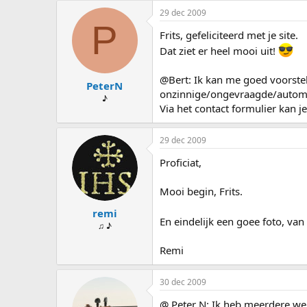
29 dec 2009
P
Frits, gefeliciteerd met je site.
Dat ziet er heel mooi uit!
@Bert: Ik kan me goed voorstell
PeterN
onzinnige/ongevraagde/automat
♪
Via het contact formulier kan j
29 dec 2009
Proficiat,
Mooi begin, Frits.
remi
En eindelijk een goee foto, va
♫ ♪
Remi
30 dec 2009
@ Peter N: Ik heb meerdere webs