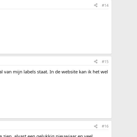
#14
#15
 van mijn labels staat. In de website kan ik het wel
#16
 zien. alvast een gelukkig nieuwjaar en veel