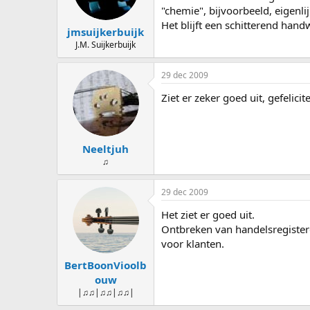
"chemie", bijvoorbeeld, eigenli
Het blijft een schitterend hand
jmsuijkerbuijk
J.M. Suijkerbuijk
29 dec 2009
Ziet er zeker goed uit, gefelicit
Neeltjuh
♫
29 dec 2009
Het ziet er goed uit.
Ontbreken van handelsregisterg
voor klanten.
BertBoonVioolb
ouw
|♫♫|♫♫|♫♫|