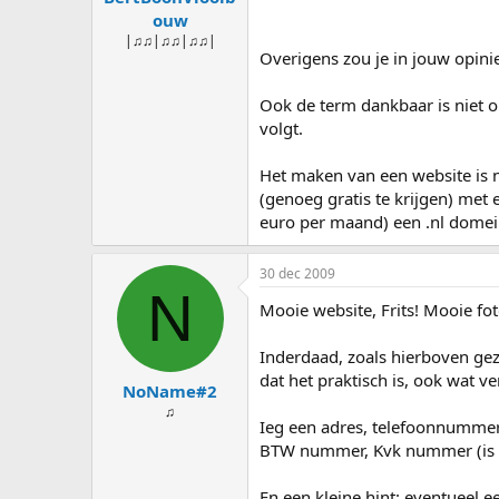
ouw
|♫♫|♫♫|♫♫|
Overigens zou je in jouw opin
Ook de term dankbaar is niet o
volgt.
Het maken van een website is n
(genoeg gratis te krijgen) met e
euro per maand) een .nl domein
30 dec 2009
N
Mooie website, Frits! Mooie fot
Inderdaad, zoals hierboven geze
dat het praktisch is, ook wat ve
NoName#2
♫
Ieg een adres, telefoonnummer
BTW nummer, Kvk nummer (is v
En een kleine hint: eventueel e