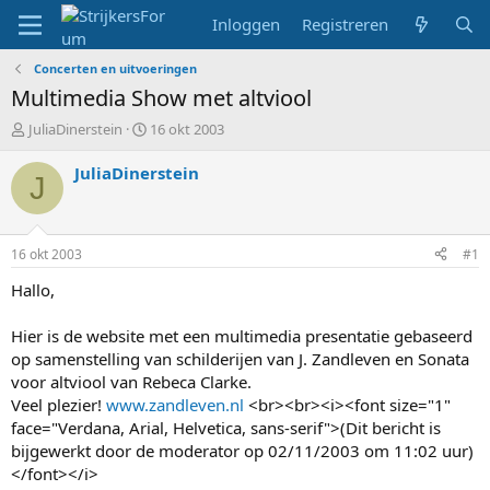
Inloggen
Registreren
Concerten en uitvoeringen
Multimedia Show met altviool
T
S
JuliaDinerstein
16 okt 2003
o
t
p
a
JuliaDinerstein
J
i
r
c
t
s
d
t
a
16 okt 2003
#1
a
t
r
u
Hallo,
t
m
e
Hier is de website met een multimedia presentatie gebaseerd
r
op samenstelling van schilderijen van J. Zandleven en Sonata
voor altviool van Rebeca Clarke.
Veel plezier!
www.zandleven.nl
<br><br><i><font size="1"
face="Verdana, Arial, Helvetica, sans-serif">(Dit bericht is
bijgewerkt door de moderator op 02/11/2003 om 11:02 uur)
</font></i>