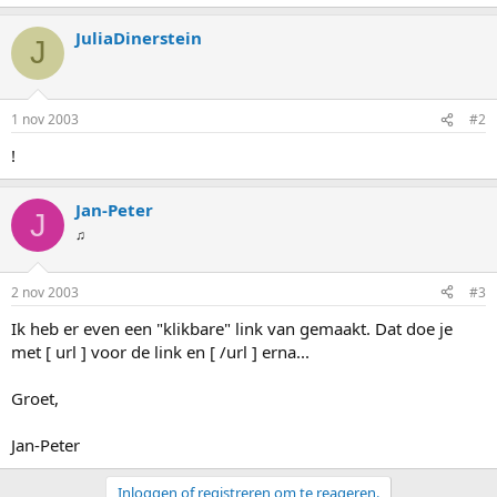
JuliaDinerstein
J
1 nov 2003
#2
!
Jan-Peter
J
♫
2 nov 2003
#3
Ik heb er even een "klikbare" link van gemaakt. Dat doe je
met [ url ] voor de link en [ /url ] erna...
Groet,
Jan-Peter
Inloggen of registreren om te reageren.