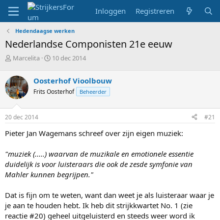
Inloggen
Registreren
Hedendaagse werken
Nederlandse Componisten 21e eeuw
T
S
Marcelita
10 dec 2014
o
t
p
a
Oosterhof Vioolbouw
i
r
Frits Oosterhof
Beheerder
c
t
s
d
t
a
20 dec 2014
#21
a
t
r
u
Pieter Jan Wagemans schreef over zijn eigen muziek:
t
m
e
"muziek (.....) waarvan de muzikale en emotionele essentie
r
duidelijk is voor luisteraars die ook de zesde symfonie van
Mahler kunnen begrijpen."
Dat is fijn om te weten, want dan weet je als luisteraar waar je
je aan te houden hebt. Ik heb dit strijkkwartet No. 1 (zie
reactie #20) geheel uitgeluisterd en steeds weer word ik