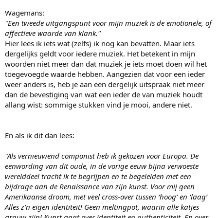
Wagemans:
"Een tweede uitgangspunt voor mijn muziek is de emotionele, of
affectieve waarde van klank."
Hier lees ik iets wat (zelfs) ik nog kan bevatten. Maar iets
dergelijks geldt voor iedere muziek. Het betekent in mijn
woorden niet meer dan dat muziek je iets moet doen wil het
toegevoegde waarde hebben. Aangezien dat voor een ieder
weer anders is, heb je aan een dergelijk uitspraak niet meer
dan de bevestiging van wat een ieder de van muziek houdt
allang wist: sommige stukken vind je mooi, andere niet.
En als ik dit dan lees:
"Als vernieuwend componist heb ik gekozen voor Europa. De
eenwording van dit oude, in de vorige eeuw bijna verwoeste
werelddeel tracht ik te begrijpen en te begeleiden met een
bijdrage aan de Renaissance van zijn kunst. Voor mij geen
Amerikaanse droom, met veel cross-over tussen ‘hoog’ en ‘laag’
Alles z’n eigen identiteit! Geen meltingpot, waarin alle katjes
grauw zijn! Kunst gaat over identiteit en authenticiteit. En over