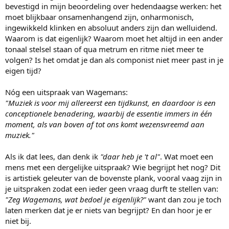
bevestigd in mijn beoordeling over hedendaagse werken: het
moet blijkbaar onsamenhangend zijn, onharmonisch,
ingewikkeld klinken en absoluut anders zijn dan welluidend.
Waarom is dat eigenlijk? Waarom moet het altijd in een ander
tonaal stelsel staan of qua metrum en ritme niet meer te
volgen? Is het omdat je dan als componist niet meer past in je
eigen tijd?
Nóg een uitspraak van Wagemans:
"Muziek is voor mij allereerst een tijdkunst, en daardoor is een
conceptionele benadering, waarbij de essentie immers in één
moment, als van boven af tot ons komt wezensvreemd aan
muziek."
Als ik dat lees, dan denk ik
"daar heb je 't al"
. Wat moet een
mens met een dergelijke uitspraak? Wie begrijpt het nog? Dit
is artistiek geleuter van de bovenste plank, vooral vaag zijn in
je uitspraken zodat een ieder geen vraag durft te stellen van:
"Zeg Wagemans, wat bedoel je eigenlijk?"
want dan zou je toch
laten merken dat je er niets van begrijpt? En dan hoor je er
niet bij.