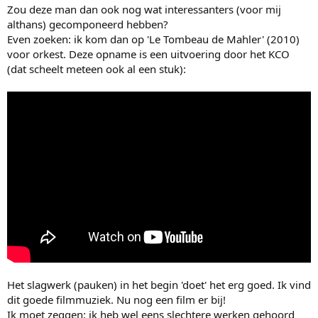
Zou deze man dan ook nog wat interessanters (voor mij
althans) gecomponeerd hebben?
Even zoeken: ik kom dan op 'Le Tombeau de Mahler' (2010)
voor orkest. Deze opname is een uitvoering door het KCO
(dat scheelt meteen ook al een stuk):
Het slagwerk (pauken) in het begin 'doet' het erg goed. Ik vind
dit goede filmmuziek. Nu nog een film er bij!
Ik moet zeggen: ik heb wel eens slechtere werken gehoord