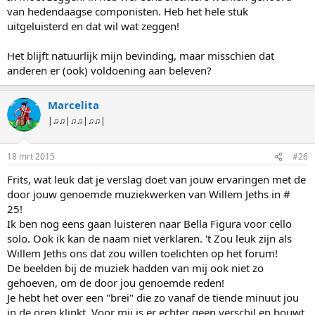
van hedendaagse componisten. Heb het hele stuk
uitgeluisterd en dat wil wat zeggen!
Het blijft natuurlijk mijn bevinding, maar misschien dat
anderen er (ook) voldoening aan beleven?
Marcelita
|♫♫|♫♫|♫♫|
18 mrt 2015
#26
Frits, wat leuk dat je verslag doet van jouw ervaringen met de
door jouw genoemde muziekwerken van Willem Jeths in #
25!
Ik ben nog eens gaan luisteren naar Bella Figura voor cello
solo. Ook ik kan de naam niet verklaren. 't Zou leuk zijn als
Willem Jeths ons dat zou willen toelichten op het forum!
De beelden bij de muziek hadden van mij ook niet zo
gehoeven, om de door jou genoemde reden!
Je hebt het over een "brei" die zo vanaf de tiende minuut jou
in de oren klinkt. Voor mij is er echter geen verschil en bouwt