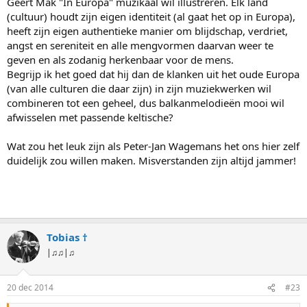
Geert Mak "In Europa" muzikaal wil illustreren. Elk land
zodat een ieder geen vraag durft te stellen van:
"Zeg Wagemans, wat
(cultuur) houdt zijn eigen identiteit (al gaat het op in Europa),
bedoel je eigenlijk?"
want dan zou je toch laten merken dat je er niets
heeft zijn eigen authentieke manier om blijdschap, verdriet,
van begrijpt? En dan hoor je er niet bij.
angst en sereniteit en alle mengvormen daarvan weer te
geven en als zodanig herkenbaar voor de mens.
Wagemans:
Begrijp ik het goed dat hij dan de klanken uit het oude Europa
"Een tweede uitgangspunt voor mijn muziek is de emotionele, of
affectieve waarde van klank."
(van alle culturen die daar zijn) in zijn muziekwerken wil
Hier lees ik iets wat (zelfs) ik nog kan bevatten. Maar iets dergelijks
combineren tot een geheel, dus balkanmelodieën mooi wil
geldt voor iedere muziek. Het betekent in mijn woorden niet meer
afwisselen met passende keltische?
dan dat muziek je iets moet doen wil het toegevoegde waarde
hebben. Aangezien dat voor een ieder weer anders is, heb je aan
Wat zou het leuk zijn als Peter-Jan Wagemans het ons hier zelf
een dergelijk uitspraak niet meer dan de bevestiging van wat een
duidelijk zou willen maken. Misverstanden zijn altijd jammer!
ieder de van muziek houdt allang wist: sommige stukken vind je
mooi, andere niet.
En als ik dit dan lees:
"Als vernieuwend componist heb ik gekozen voor Europa. De
Tobias †
eenwording van dit oude, in de vorige eeuw bijna verwoeste
|♫♫|♫
werelddeel tracht ik te begrijpen en te begeleiden met een
bijdrage aan de Renaissance van zijn kunst. Voor mij geen
20 dec 2014
#23
Amerikaanse droom, met veel cross-over tussen ‘hoog’ en
‘laag’ Alles z’n eigen identiteit! Geen meltingpot, waarin alle