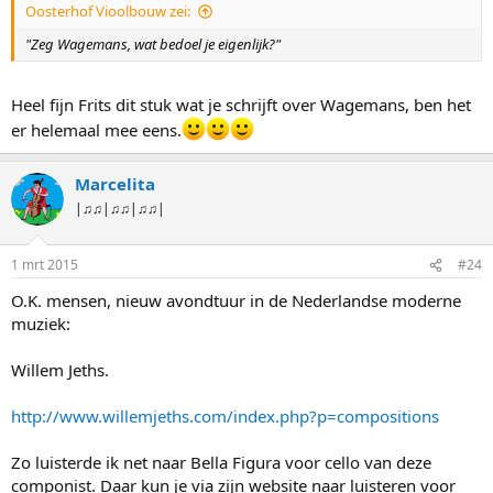
Oosterhof Vioolbouw zei:
katjes grauw zijn! Kunst gaat over identiteit en
authenticiteit. En over emotie! Geen samenzwering van grote
"Zeg Wagemans, wat bedoel je eigenlijk?"
emoties en simpele ideeën, waar alle kitsch is uit
opgebouwd, maar de beschouwing van het oneindig fijne
Heel fijn Frits dit stuk wat je schrijft over Wagemans, ben het
palet, de mengtonen tussen blijdschap, angst, verdriet en
er helemaal mee eens.
sereniteit. Daardoor krijgt kunst de kracht iets zodanig te
zeggen dat het onthouden wil worden omdat het de wortels
Marcelita
van onze ziel raakt."
|♫♫|♫♫|♫♫|
Als je toch zo over je eigen composities kunt spreken, dan is
Wagenaar voor mij meer een woordkunstenaar dan een
1 mrt 2015
muziekkunstenaar.
#24
O.K. mensen, nieuw avondtuur in de Nederlandse moderne
Voor wie het allemaal eens wil nalezen hier
de bron
.
muziek:
Willem Jeths.
http://www.willemjeths.com/index.php?p=compositions
Zo luisterde ik net naar Bella Figura voor cello van deze
componist. Daar kun je via zijn website naar luisteren voor