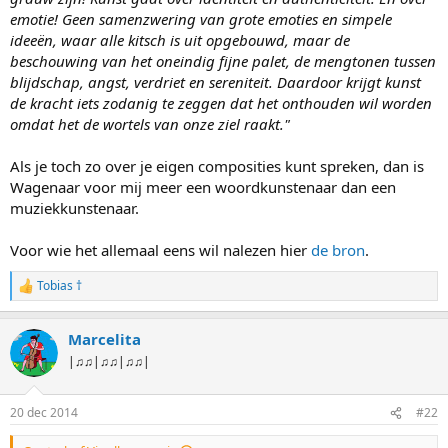
emotie! Geen samenzwering van grote emoties en simpele
ideeën, waar alle kitsch is uit opgebouwd, maar de
beschouwing van het oneindig fijne palet, de mengtonen tussen
blijdschap, angst, verdriet en sereniteit. Daardoor krijgt kunst
de kracht iets zodanig te zeggen dat het onthouden wil worden
omdat het de wortels van onze ziel raakt."
Als je toch zo over je eigen composities kunt spreken, dan is
Wagenaar voor mij meer een woordkunstenaar dan een
muziekkunstenaar.
Voor wie het allemaal eens wil nalezen hier
de bron
.
Tobias †
W
a
a
Marcelita
r
d
|♫♫|♫♫|♫♫|
e
r
i
20 dec 2014
#22
n
g