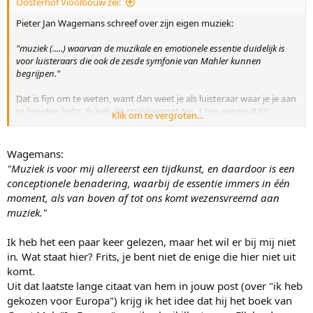
Oosterhof Vioolbouw zei:
e
n
Pieter Jan Wagemans schreef over zijn eigen muziek:
:
"muziek (.....) waarvan de muzikale en emotionele essentie duidelijk is
voor luisteraars die ook de zesde symfonie van Mahler kunnen
begrijpen."
Dat is fijn om te weten, want dan weet je als luisteraar waar je je aan
te houden hebt. Ik heb dit strijkkwartet No. 1 (zie reactie #20)
Klik om te vergroten...
geheel uitgeluisterd en steeds weer word ik bevestigd in mijn
beoordeling over hedendaagse werken: het moet blijkbaar
onsamenhangend zijn, onharmonisch, ingewikkeld klinken en
Wagemans:
absoluut anders zijn dan welluidend. Waarom is dat eigenlijk?
"Muziek is voor mij allereerst een tijdkunst, en daardoor is een
Waarom moet het altijd in een ander tonaal stelsel staan of qua
conceptionele benadering, waarbij de essentie immers in één
metrum en ritme niet meer te volgen? Is het omdat je dan als
moment, als van boven af tot ons komt wezensvreemd aan
componist niet meer past in je eigen tijd?
muziek."
Nóg een uitspraak van Wagemans:
"Muziek is voor mij allereerst een tijdkunst, en daardoor is een
Ik heb het een paar keer gelezen, maar het wil er bij mij niet
conceptionele benadering, waarbij de essentie immers in één moment,
in
.
Wat staat hier? Frits, je bent niet de enige die hier niet uit
als van boven af tot ons komt wezensvreemd aan muziek."
komt.
Uit dat laatste lange citaat van hem in jouw post (over "ik heb
Als ik dat lees, dan denk ik
"daar heb je 't al"
. Wat moet een mens
gekozen voor Europa") krijg ik het idee dat hij het boek van
met een dergelijke uitspraak? Wie begrijpt het nog? Dit is artistiek
geleuter van de bovenste plank, vooral vaag zijn in je uitspraken