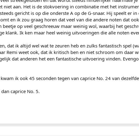
g veel streekgeluiden en dat wordt steeds hinderlijker naarmate 
het niet aan. Het is de stokvoering in combinatie met het instrumen
 steeds gericht is op die onderste A op de G-snaar. Hij speelt er i
t komt en ik zou graag horen dat veel van die andere noten dat ook
een beetje op veel geschreeuw maar weinig wol, waarbij het gesch
e klank. Ik ken maar heel weinig uitvoeringen die alle noten eve
, dat ik altijd wel wat te zeuren heb en zulks fantastisch spel (w
Maar Remi weet ook, dat ik kritisch ben en niet schroom om daar w
lijk dat anderen het een fantastische uitvoering vinden. Eveng
kwam ik ook 45 seconden tegen van caprice No. 24 van dezelfde 
dan caprice No. 5.