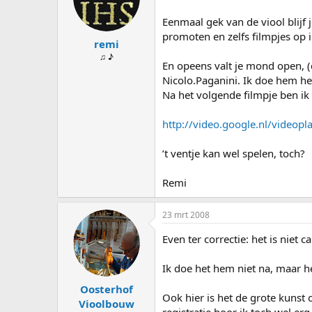
s
d
t
a
Eenmaal gek van de viool blijf
a
t
promoten en zelfs filmpjes op i
remi
r
u
t
m
♫ ♪
En opeens valt je mond open, (
e
Nicolo.Paganini. Ik doe hem h
r
Na het volgende filmpje ben i
http://video.google.nl/vide
’t ventje kan wel spelen, toch?
Remi
23 mrt 2008
Even ter correctie: het is niet c
Ik doe het hem niet na, maar heb
Oosterhof
Ook hier is het de grote kunst 
Vioolbouw