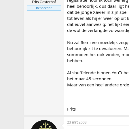
registratie hoor ik toch wel er
Frits Oosterhof
heel behoorlijk, dus daar ligt 
Beheerder
dat de jonge Xavier in zijn spel
tot leven als hij er weer op ui
dat euvel aanwezig: het lijkt 
de wol de verlangde volwaardig
Nu zal Remi vermoedelijk zeggen
behoorlijk zit te devalueren. 
sommigen het ook vinden, moge
hebben.
Al shuffelende binnen YouTube 
het maar 45 seconden.
Maar van een heel andere orde 
Frits
23 mrt 2008