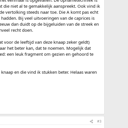
je het eenmaal is opgevallen. De opnametechniek is
t die niet al te gemakkelijk aanspreekt. Ook vind ik
n de vertolking steeds naar toe. Die A komt pas echt
 hadden. Bij veel uitvoeringen van de caprices is
reeuw dan duidt op de bijgeluiden van de streek en
nveel recht doen.
at voor de leeftijd van deze knaap zeker geldt)
aar het beter kan, dat te noemen. Mogelijk dat
oed: een leuk fragment om gezien en gehoord te
knaap en die vind ik stukken beter. Helaas waren
#3