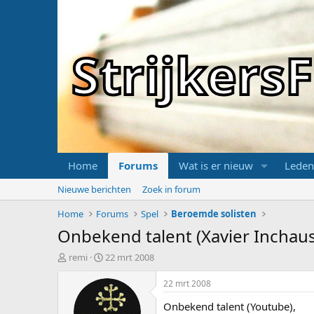
Strijker
Home
Forums
Wat is er nieuw
Leden
Nieuwe berichten
Zoek in forum
Home
Forums
Spel
Beroemde solisten
Onbekend talent (Xavier Inchaus
T
S
remi
22 mrt 2008
o
t
p
a
22 mrt 2008
i
r
Onbekend talent (Youtube),
c
t