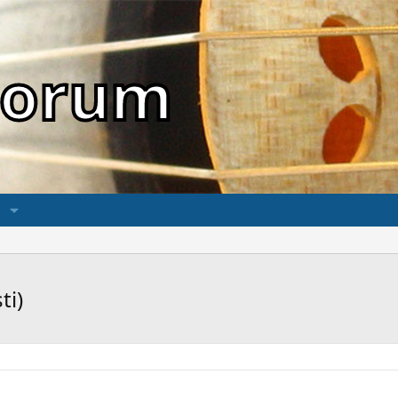
sForum
ti)