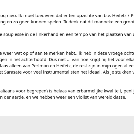
hoog nivo. Ik moet toegeven dat er ten opzichte van b.v. Heifetz
 jong en zo goed kunnen spelen. Ik denk dat dit manneke een groo
 souplesse in de linkerhand en een tempo van het plaatsen van de
 je weer wat op of aan te merken hebt,, ik heb in deze vroege oc
n in het achterhoofd. Dus niet … van hoe krijgt hij het voor elkaa
aas alleen van Perlman en Heifetz, de rest zijn in mijn ogen all
et Sarasate voor veel instrumentalisten het ideaal. Als je stukken
liaans voor begrepen) is helaas van erbarmelijke kwaliteit, penl
 der aarde, en we hebben weer een violist van wereldklasse.