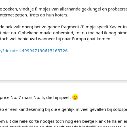
 je zoeken, vindt je filmpjes van allerhande geklungel en probeer
nternet zetten. Trots op hun koters.
de bek valt open) het volgende fragment /filmpje speelt Xavier I
et niet na. Onbekend maakt onbemind, tot nu toe had ik nog ni
k toch wel benieuwd wanneer hij naar Europa gaat komen.
oplay?docid=-4499947190615165726
aprice No. 7 maar No. 5, die hij speelt
 er een kanttekening bij die eigenlijk in veel gevallen bij solosp
om uit die hele korte nootjes toch nog een beetje klank te halen