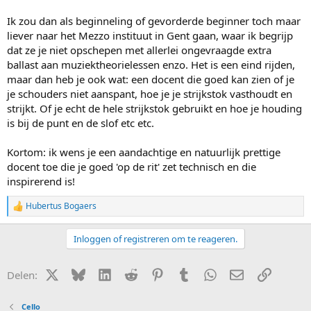
Ik zou dan als beginneling of gevorderde beginner toch maar
liever naar het Mezzo instituut in Gent gaan, waar ik begrijp
dat ze je niet opschepen met allerlei ongevraagde extra
ballast aan muziektheorielessen enzo. Het is een eind rijden,
maar dan heb je ook wat: een docent die goed kan zien of je
je schouders niet aanspant, hoe je je strijkstok vasthoudt en
strijkt. Of je echt de hele strijkstok gebruikt en hoe je houding
is bij de punt en de slof etc etc.
Kortom: ik wens je een aandachtige en natuurlijk prettige
docent toe die je goed 'op de rit' zet technisch en die
inspirerend is!
Hubertus Bogaers
W
a
a
Inloggen of registreren om te reageren.
r
d
e
X (Twitter)
Bluesky
LinkedIn
Reddit
Pinterest
Tumblr
WhatsApp
E-mail
Link
Delen:
r
i
n
Cello
g