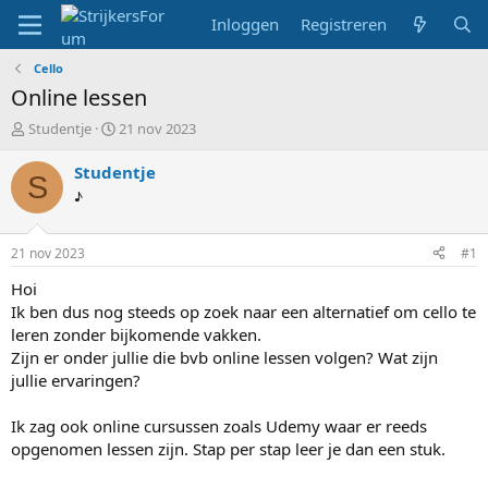
Inloggen
Registreren
Cello
Online lessen
T
S
Studentje
21 nov 2023
o
t
p
a
Studentje
S
i
r
♪
c
t
s
d
t
a
21 nov 2023
#1
a
t
r
u
Hoi
t
m
Ik ben dus nog steeds op zoek naar een alternatief om cello te
e
leren zonder bijkomende vakken.
r
Zijn er onder jullie die bvb online lessen volgen? Wat zijn
jullie ervaringen?
Ik zag ook online cursussen zoals Udemy waar er reeds
opgenomen lessen zijn. Stap per stap leer je dan een stuk.