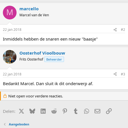
marcello
M
Marcel van de Ven
22 jan 2018
#2
Inmiddels hebben de snaren een nieuw "baasje"
Oosterhof Vioolbouw
Frits Oosterhof
Beheerder
22 jan 2018
#3
Bedankt Marcel. Dan sluit ik dit onderwerp af.
Niet open voor verdere reacties.
X (Twitter)
Bluesky
LinkedIn
Reddit
Pinterest
Tumblr
WhatsApp
E-mail
Link
Delen:
Aangeboden