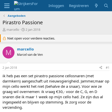
Inloggen
Registreren
Aangeboden
Pirastro Passione
T
S
marcello
2 jan 2018
o
t
p
Niet open voor verdere reacties.
a
i
r
c
t
marcello
M
s
d
Marcel van de Ven
t
a
a
t
r
u
2 jan 2018
#1
t
m
e
ik heb pas een set pirastro passione cellosnaren (met
r
darmkern) aangeschaft uit nieuwsgierigheid. Jammer,maar op
mijn cello werkt het niet (behalve de a snaar). Voor wie ze
graag wil overnemen: ik vraag €30,- voor de C, G, en D
snaren die ik maar 1 week op mijn cello had. Ze zijn dus al
ingespeeld en blijven op stemming. Ik zorg voor de
verzending.