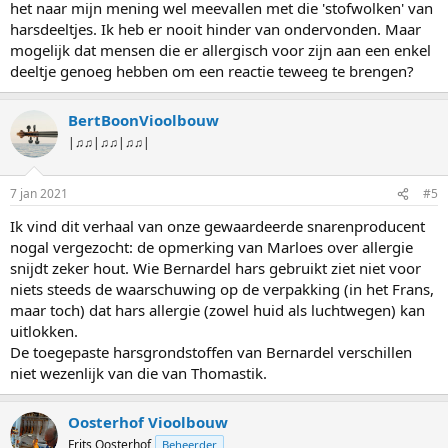
het naar mijn mening wel meevallen met die 'stofwolken' van
harsdeeltjes. Ik heb er nooit hinder van ondervonden. Maar
mogelijk dat mensen die er allergisch voor zijn aan een enkel
deeltje genoeg hebben om een reactie teweeg te brengen?
BertBoonVioolbouw
|♫♫|♫♫|♫♫|
7 jan 2021
#5
Ik vind dit verhaal van onze gewaardeerde snarenproducent
nogal vergezocht: de opmerking van Marloes over allergie
snijdt zeker hout. Wie Bernardel hars gebruikt ziet niet voor
niets steeds de waarschuwing op de verpakking (in het Frans,
maar toch) dat hars allergie (zowel huid als luchtwegen) kan
uitlokken.
De toegepaste harsgrondstoffen van Bernardel verschillen
niet wezenlijk van die van Thomastik.
Oosterhof Vioolbouw
Frits Oosterhof
Beheerder