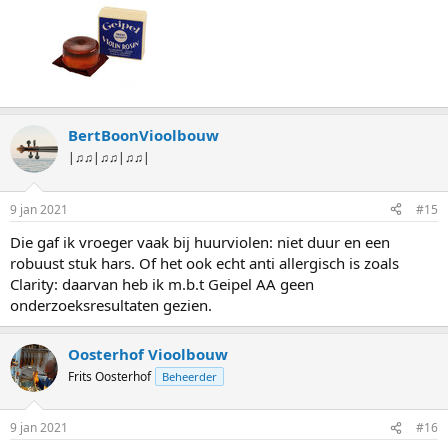
BertBoonVioolbouw
|♫♫|♫♫|♫♫|
9 jan 2021
#15
Die gaf ik vroeger vaak bij huurviolen: niet duur en een
robuust stuk hars. Of het ook echt anti allergisch is zoals
Clarity: daarvan heb ik m.b.t Geipel AA geen
onderzoeksresultaten gezien.
Oosterhof Vioolbouw
Frits Oosterhof
Beheerder
9 jan 2021
#16