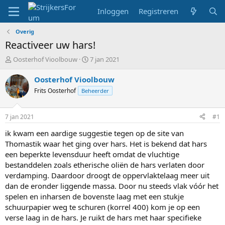
Inloggen
Registreren
Overig
Reactiveer uw hars!
T
S
Oosterhof Vioolbouw
7 jan 2021
o
t
p
a
Oosterhof Vioolbouw
i
r
Frits Oosterhof
Beheerder
c
t
s
d
t
a
7 jan 2021
#1
a
t
r
u
ik kwam een aardige suggestie tegen op de site van
t
m
Thomastik waar het ging over hars. Het is bekend dat hars
e
een beperkte levensduur heeft omdat de vluchtige
r
bestanddelen zoals etherische oliën de hars verlaten door
verdamping. Daardoor droogt de oppervlaktelaag meer uit
dan de eronder liggende massa. Door nu steeds vlak vóór het
spelen en inharsen de bovenste laag met een stukje
schuurpapier weg te schuren (korrel 400) kom je op een
verse laag in de hars. Je ruikt de hars met haar specifieke