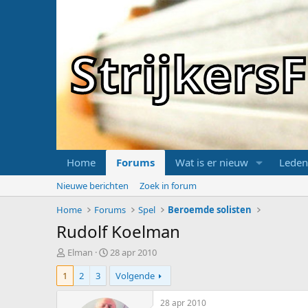
Strijker
Home
Forums
Wat is er nieuw
Leden
Nieuwe berichten
Zoek in forum
Home
Forums
Spel
Beroemde solisten
Rudolf Koelman
T
S
Elman
28 apr 2010
o
t
1
2
3
Volgende
p
a
i
r
c
t
28 apr 2010