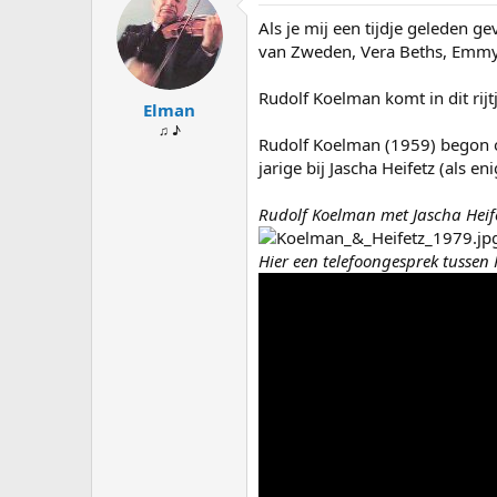
s
d
Als je mij een tijdje geleden
t
a
a
t
van Zweden, Vera Beths, Emmy V
r
u
t
m
Rudolf Koelman komt in dit rijt
Elman
e
r
♫ ♪
Rudolf Koelman (1959) begon op 
jarige bij Jascha Heifetz (als 
Rudolf Koelman met Jascha Heif
Hier een telefoongesprek tussen