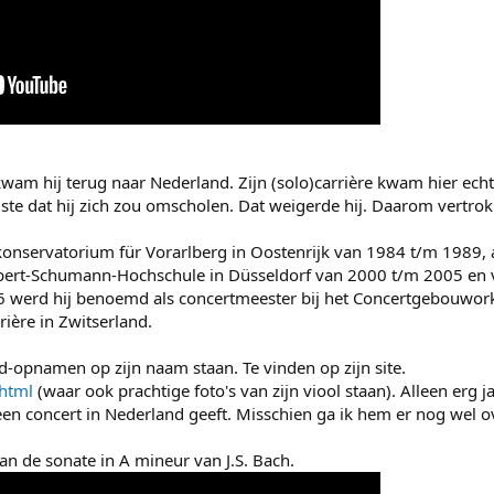
 kwam hij terug naar Nederland. Zijn (solo)carrière kwam hier ech
iste dat hij zich zou omscholen. Dat weigerde hij. Daarom vertrok 
konservatorium für Vorarlberg in Oostenrijk van 1984 t/m 1989, 
ert-Schumann-Hochschule in Düsseldorf van 2000 t/m 2005 en va
 werd hij benoemd als concertmeester bij het Concertgebouworke
ière in Zwitserland.
cd-opnamen op zijn naam staan. Te vinden op zijn site.
html
(waar ook prachtige foto's van zijn viool staan). Alleen erg j
een concert in Nederland geeft. Misschien ga ik hem er nog wel o
an de sonate in A mineur van J.S. Bach.