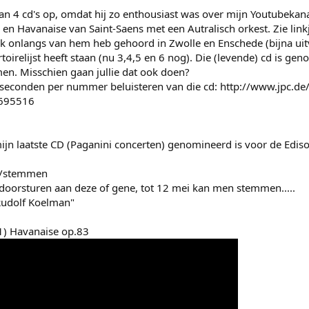
an 4 cd's op, omdat hij zo enthousiast was over mijn Youtubekana
 en Havanaise van Saint-Saens met een Autralisch orkest. Zie linkj
ik onlangs van hem heb gehoord in Zwolle en Enschede (bijna uitve
rtoirelijst heeft staan (nu 3,4,5 en 6 nog). Die (levende) cd is ge
men. Misschien gaan jullie dat ook doen?
seconden per nummer beluisteren van die cd: http://www.jpc.de/jp
4695516
ijn laatste CD (Paganini concerten) genomineerd is voor de Ediso
ek/stemmen
 doorsturen aan deze of gene, tot 12 mei kan men stemmen.....
 Rudolf Koelman"
1) Havanaise op.83