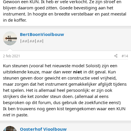
Gewoon een KUN. Ik heb er vele verkocht. Ze zijn stroef en
e
blijven daarom goed zitten. Goede bevestiging aan het
n
:
instrument. In hoogte en breedte verstelbaar en past meestal
in de koffer.
BertBoonVioolbouw
|♫♫|♫♫|♫♫|
2 feb 2021
#14
Kun steunen (vooral het nieuwste model Soloist) zijn een
uitstekende keuze, maar dan weer
niet
in dit geval. Kun
steunen geven door gewicht en constructie veel vrijheid,
maar zorgen dat het instrument gemakkelijker afglijdt tijdens
het spelen. Het is allemaal heel persoonlijk: er zijn ook
strijkers die ket zonder steun doen. (allemaal al eens
besproken op dit forum, dus gebruik de zoekfunctie eens!)
Ik ben trouwens nog geen kist tegengekomen waar een KUN
niet
in paste.
Oosterhof Vioolbouw