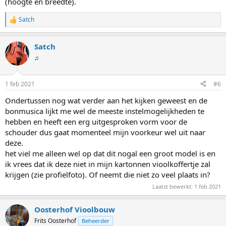
(hoogte en breedte).
Satch
W
a
a
Satch
r
d
♫
e
r
i
1 feb 2021
#6
n
g
Ondertussen nog wat verder aan het kijken geweest en de
e
bonmusica lijkt me wel de meeste instelmogelijkheden te
n
:
hebben en heeft een erg uitgesproken vorm voor de
schouder dus gaat momenteel mijn voorkeur wel uit naar
deze.
het viel me alleen wel op dat dit nogal een groot model is en
ik vrees dat ik deze niet in mijn kartonnen vioolkoffertje zal
krijgen (zie profielfoto). Of neemt die niet zo veel plaats in?
Laatst bewerkt:
1 feb 2021
Oosterhof Vioolbouw
Frits Oosterhof
Beheerder