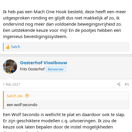
Ik heb pas een Mach One Hook besteld, deze heeft een meer
uitgesproken ronding en glijdt dus niet makkelijk af zo, ik
ondervind nog meer dan voldoende bewegingsvrijheid zo.
Een uitstekende keuze voor mij! En de pootjes hebben een
ingenieus bevestigingssysteem.
Satch
W
a
a
Oosterhof Vioolbouw
r
d
Frits Oosterhof
Beheerder
e
r
i
1 feb 2021
#5
n
g
Satch zei:
e
n
een wolf secondo
:
Een Wolf Secondo is wellicht te plat en daardoor ook te slap.
Er zijn geschiktere modellen c.q. uitvoeringen. Ik zou de
keuze ook laten bepalen door de instel mogelijkheden