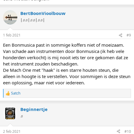
BertBoonVioolbouw
|♫♫|♫♫|♫♫|
1 feb 2021
#9
Een Bonmusica past in sommige koffers niet of moeizaam.
Van schade aan instrumenten door Bonmusica (ik heb vele
honderden verkocht) is mij nooit iets ter ore gekomen dat ze
het instrument zouden beschadigen.
De Mach One met "haak" is een starre houten steun, die
alleen in hoogte is te verstellen. Voor sommigen is deze steun
een oplossing, maar niet voor iedereen.
Satch
W
a
a
Beginnertje
r
d
♫
e
r
i
2 feb 2021
#10
n