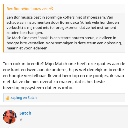
g
BertBoonVioolbouw zei:
e
n
Een Bonmusica past in sommige koffers niet of moeizaam. Van
:
schade aan instrumenten door Bonmusica (ik heb vele honderden
verkocht) is mij nooit iets ter ore gekomen dat ze het instrument
zouden beschadigen.
De Mach One met "haak" is een starre houten steun, die alleen in
hoogte is te verstellen. Voor sommigen is deze steun een oplossing,
maar niet voor iedereen.
Toch ook in breedte? Mijn Match one heeft drie gaatjes aan de
ene kant en twee aan de andere , hij is wel degelijk in breedte
en hoogte verstelbaar. Ik vind hem top en die pootjes, ik snap
niet dat ze die niet overal zo maken, dat is het beste
bevestigingssysteem dat er is imho.
zapling
en
Satch
W
a
a
Satch
r
d
♫
e
r