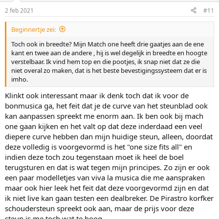
i
2 feb 2021
#11
n
g
Beginnertje zei:
e
n
Toch ook in breedte? Mijn Match one heeft drie gaatjes aan de ene
:
kant en twee aan de andere , hij is wel degelijk in breedte en hoogte
verstelbaar. Ik vind hem top en die pootjes, ik snap niet dat ze die
niet overal zo maken, dat is het beste bevestigingssysteem dat er is
imho.
Klinkt ook interessant maar ik denk toch dat ik voor de
bonmusica ga, het feit dat je de curve van het steunblad ook
kan aanpassen spreekt me enorm aan. Ik ben ook bij mach
one gaan kijken en het valt op dat deze inderdaad een veel
diepere curve hebben dan mijn huidige steun, alleen, doordat
deze volledig is voorgevormd is het "one size fits all" en
indien deze toch zou tegenstaan moet ik heel de boel
terugsturen en dat is wat tegen mijn principes. Zo zijn er ook
een paar modelletjes van viva la musica die me aanspraken
maar ook hier leek het feit dat deze voorgevormd zijn en dat
ik niet live kan gaan testen een dealbreker. De Pirastro korfker
schoudersteun spreekt ook aan, maar de prijs voor deze
steun is me toch wat te hoog.