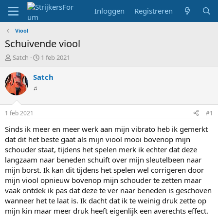
Inloggen
Registreren
Viool
Schuivende viool
T
S
Satch
1 feb 2021
o
t
p
a
Satch
i
r
♫
c
t
s
d
t
a
1 feb 2021
#1
a
t
r
u
Sinds ik meer en meer werk aan mijn vibrato heb ik gemerkt
t
m
dat dit het beste gaat als mijn viool mooi bovenop mijn
e
schouder staat, tijdens het spelen merk ik echter dat deze
r
langzaam naar beneden schuift over mijn sleutelbeen naar
mijn borst. Ik kan dit tijdens het spelen wel corrigeren door
mijn viool opnieuw bovenop mijn schouder te zetten maar
vaak ontdek ik pas dat deze te ver naar beneden is geschoven
wanneer het te laat is. Ik dacht dat ik te weinig druk zette op
mijn kin maar meer druk heeft eigenlijk een averechts effect.