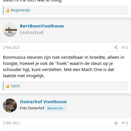
Beginnertje
W
a
a
BertBoonVioolbouw
r
d
|♫♫|♫♫|♫♫|
e
r
i
2 feb 2021
#12
n
g
Bonmusica steunen zijn niet verstelbaar in breedte, alleen in
e
hoogte, hoewel je ook de "hoek" waarin de steun op je
n
:
schouder ligt, kunt verstellen. Met een Mach One is dat
laatste niet mogelijk.
Satch
W
a
a
Oosterhof Vioolbouw
r
d
Frits Oosterhof
Beheerder
e
r
i
2 feb 2021
#13
n
g