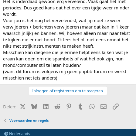
Het is inderdaad gewoon erg vervelend. Vaak gaat het met
periodes. Dus goed kans dat het over een tijdje weer minder
wordt.
Voor jou is het nog het vervelendst, wat jij moet ze weer
verwijderen + berichten verwijderen (maar dat kan in 1 keer
waarschijnlijk) en bannen. Wij hoeven alleen maar naar tekst
te kijken die er niet hoort. Ik lees het nl. niet eens omdat het
niks met strijkinstrumenten te maken heeft.
Misschien kan diegene die je ermee helpt eens kijken wat je
eraan kan doen om die spambots of wat het ook zijn, hun
mond/computer stil te laten houden?
(want dit forum is volgens mij geen phpbb-forum en werkt
misschien net iets anders)
Inloggen of registreren om te reageren.
X (Twitter)
Bluesky
LinkedIn
Reddit
Pinterest
Tumblr
WhatsApp
E-mail
Link
Delen:
Voorwaarden en regels
Nederlands