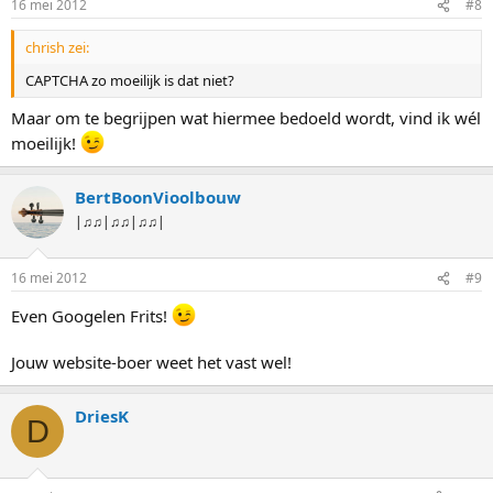
16 mei 2012
#8
chrish zei:
CAPTCHA zo moeilijk is dat niet?
Maar om te begrijpen wat hiermee bedoeld wordt, vind ik wél
moeilijk!
BertBoonVioolbouw
|♫♫|♫♫|♫♫|
16 mei 2012
#9
Even Googelen Frits!
Jouw website-boer weet het vast wel!
DriesK
D