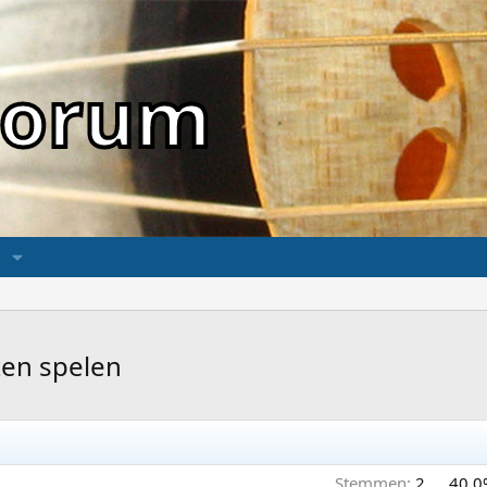
sForum
ten spelen
Stemmen:
2
40,0