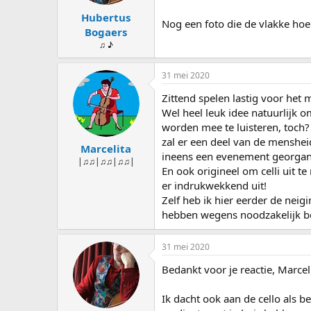
Hubertus
Nog een foto die de vlakke ho
Bogaers
♫ ♪
31 mei 2020
Zittend spelen lastig voor het
Wel heel leuk idee natuurlijk 
worden mee te luisteren, toch
zal er een deel van de menshei
Marcelita
ineens een evenement georgani
|♫♫|♫♫|♫♫|
En ook origineel om celli uit t
er indrukwekkend uit!
Zelf heb ik hier eerder de neig
hebben wegens noodzakelijk b
31 mei 2020
Bedankt voor je reactie, Marceli
Ik dacht ook aan de cello als 