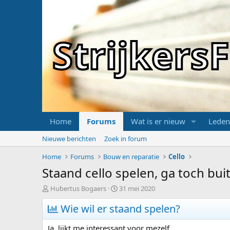
Strijker
Home
Forums
Wat is er nieuw
Leden
Nieuwe berichten
Zoek in forum
Home
Forums
Bouw en reparatie
Cello
Staand cello spelen, ga toch bui
T
S
Hubertus Bogaers
31 mei 2020
o
t
p
Wie wil er staand spelen?
a
i
r
c
t
Ja, lijkt me interessant voor mezelf