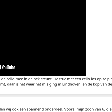
r de cello mee in de nek steunt. De truc met een cello los op ze pi
omt, daar is het waar het mis ging in Eindhoven, en de kop van de 
den wij ook een spannend onderdeel. Vooral mijn zoon van 6, die t