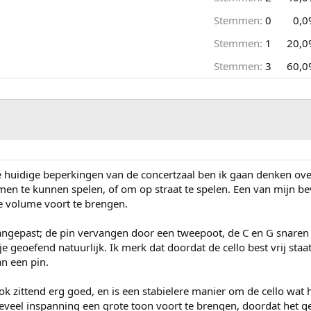
Stemmen:
0
0,0
Stemmen:
1
20,0
Stemmen:
3
60,0
huidige beperkingen van de concertzaal ben ik gaan denken ove
n te kunnen spelen, of om op straat te spelen. Een van mijn bevin
 volume voort te brengen.
angepast; de pin vervangen door een tweepoot, de C en G snaren 
dje geoefend natuurlijk. Ik merk dat doordat de cello best vrij s
an een pin.
 zittend erg goed, en is een stabielere manier om de cello wat ho
veel inspanning een grote toon voort te brengen, doordat het g