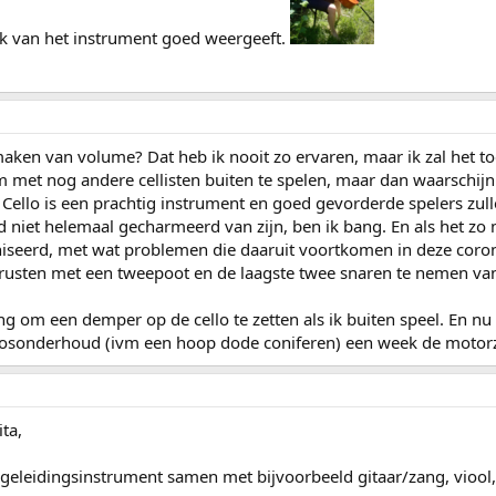
ek van het instrument goed weergeeft.
 maken van volume? Dat heb ik nooit zo ervaren, maar ik zal het t
om met nog andere cellisten buiten te spelen, maar dan waarschi
? Cello is een prachtig instrument en goed gevorderde spelers 
d niet helemaal gecharmeerd van zijn, ben ik bang. En als het zo
seerd, met wat problemen die daaruit voortkomen in deze corona
e rusten met een tweepoot en de laagste twee snaren te nemen van
ing om een demper op de cello te zetten als ik buiten speel. En 
osonderhoud (ivm een hoop dode coniferen) een week de motorz
ta,
begeleidingsinstrument samen met bijvoorbeeld gitaar/zang, viool