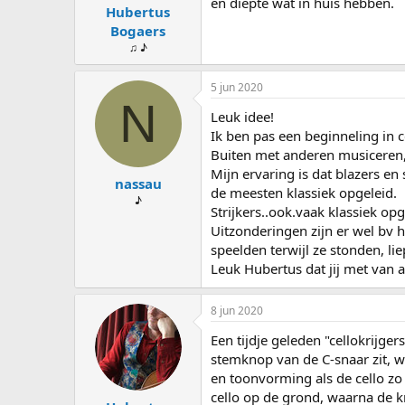
en diepte wat in huis hebben.
Hubertus
Bogaers
♫ ♪
5 jun 2020
N
Leuk idee!
Ik ben pas een beginneling in 
Buiten met anderen musiceren, o
Mijn ervaring is dat blazers e
nassau
de meesten klassiek opgeleid.
♪
Strijkers..ook.vaak klassiek opge
Uitzonderingen zijn er wel bv h
speelden terwijl ze stonden, lie
Leuk Hubertus dat jij met van 
8 jun 2020
Een tijdje geleden "cellokrijge
stemknop van de C-snaar zit, wa
en toonvorming als de cello zo
cello op de grond, waarna de k