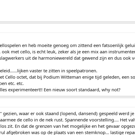
cellospelen en heb moeite genoeg om zittend een fatsoenlijk gelu
ok met cello, is echt leuk, zeker als je een mix aan instrumente
n slagwerkers uit de harmoniewereld dat gewend zijn en dus ook v
leid......lijken vaster te zitten in speelpatronen.
et Cello octet, dat bij Podium Witteman enige tijd geleden, een s
pen etc. etc.
alles experimenteert!! Een nieuw soort standaard, why not?
rs" gezien, waar er ook staand (lopend, dansend) gespeeld werd j
armee de cello in de nek rust. Spannende voorstelling.... Het valt 
 los zit. En dat de grenzen van het mogelijke en het gevaar opgez
rul afgebroken was op de plaats van een stemknop... lastige repar