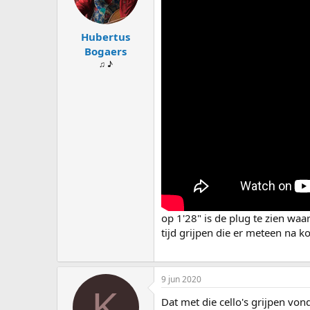
Hubertus
Bogaers
♫ ♪
op 1'28" is de plug te zien waa
tijd grijpen die er meteen na k
9 jun 2020
K
Dat met die cello's grijpen von