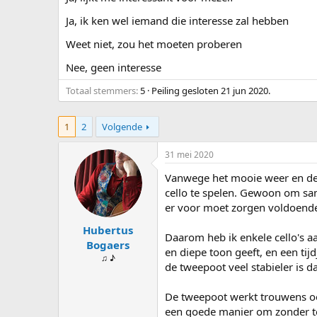
s
d
t
a
Ja, ik ken wel iemand die interesse zal hebben
a
t
Weet niet, zou het moeten proberen
r
u
t
m
Nee, geen interesse
e
r
Totaal stemmers
5
Peiling gesloten
21 jun 2020
.
1
2
Volgende
31 mei 2020
Vanwege het mooie weer en de 
cello te spelen. Gewoon om same
er voor moet zorgen voldoende
Hubertus
Daarom heb ik enkele cello's a
Bogaers
en diepe toon geeft, en een tij
♫ ♪
de tweepoot veel stabieler is d
De tweepoot werkt trouwens ook
een goede manier om zonder te