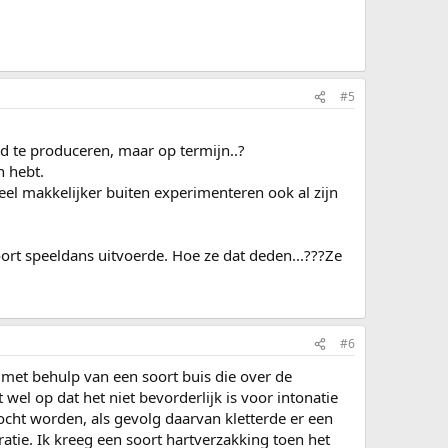
#5
id te produceren, maar op termijn..?
n hebt.
eel makkelijker buiten experimenteren ook al zijn
oort speeldans uitvoerde. Hoe ze dat deden...???Ze
#6
e met behulp van een soort buis die over de
wel op dat het niet bevorderlijk is voor intonatie
ocht worden, als gevolg daarvan kletterde er een
atie. Ik kreeg een soort hartverzakking toen het