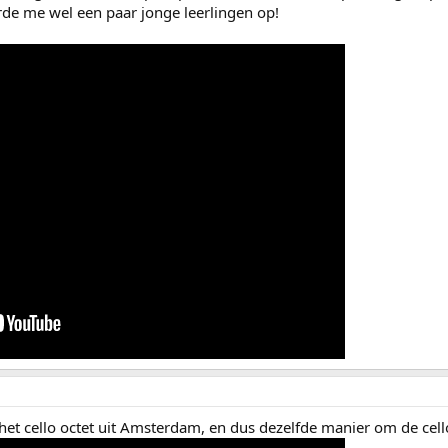
rde me wel een paar jonge leerlingen op!
 het cello octet uit Amsterdam, en dus dezelfde manier om de cell