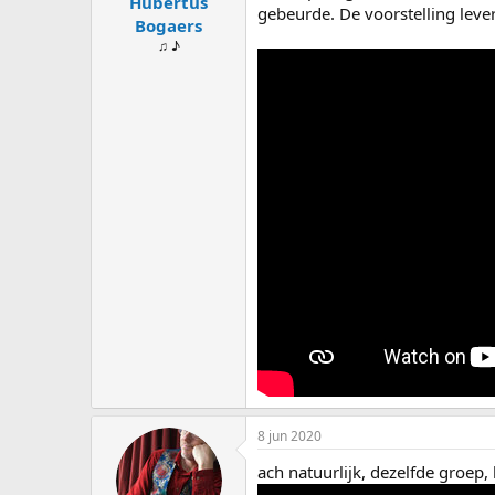
Hubertus
gebeurde. De voorstelling leve
Bogaers
♫ ♪
8 jun 2020
ach natuurlijk, dezelfde groep,