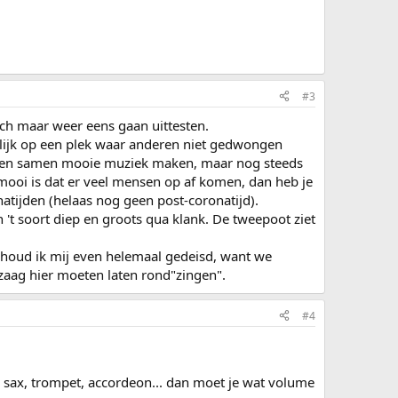
#3
och maar weer eens gaan uittesten.
jnlijk op een plek waar anderen niet gedwongen
zullen samen mooie muziek maken, maar nog steeds
 mooi is dat er veel mensen op af komen, dan heb je
tijden (helaas nog geen post-coronatijd).
 't soort diep en groots qua klank. De tweepoot ziet
nu houd ik mij even helemaal gedeisd, want we
aag hier moeten laten rond"zingen".
#4
, sax, trompet, accordeon... dan moet je wat volume