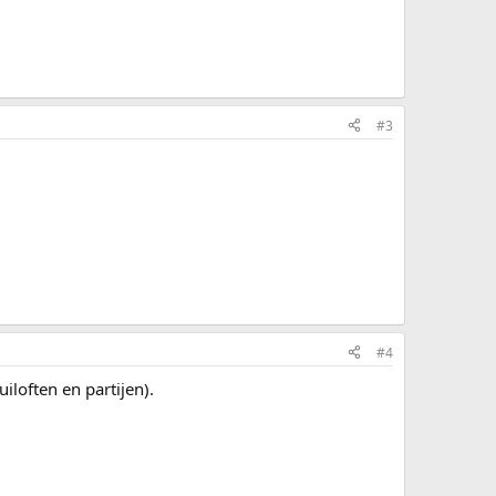
#3
#4
loften en partijen).