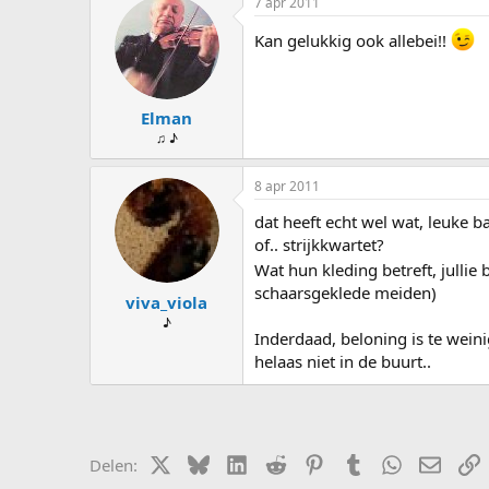
7 apr 2011
Kan gelukkig ook allebei!!
Elman
♫ ♪
8 apr 2011
dat heeft echt wel wat, leuke b
of.. strijkkwartet?
Wat hun kleding betreft, julli
schaarsgeklede meiden)
viva_viola
♪
Inderdaad, beloning is te weini
helaas niet in de buurt..
X (Twitter)
Bluesky
LinkedIn
Reddit
Pinterest
Tumblr
WhatsApp
E-mail
L
Delen: