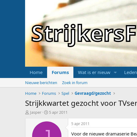
Strijker
Home
Forums
Wat is er nieuw
Leden
Nieuwe berichten
Zoek in forum
Home
Forums
Spel
Gevraagd/gezocht
Strijkkwartet gezocht voor TVser
T
S
Jasper
5 apr 2011
o
t
p
a
5 apr 2011
i
r
J
Voor de nieuwe dramaserie Beat
c
t