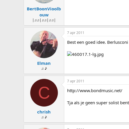
BertBoonVioolb
ouw
|♫♫|♫♫|♫♫|
7 apr 2011
Best een goed idee. Berluscon
Elman
♫ ♪
7 apr 2011
C
http://www.bondmusic.net/
Tja als je geen super solist be
chrish
♫ ♪