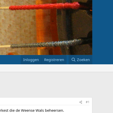
Inloggen
Registreren
Zoeken
#1
orkest die de Weense Wals beheersen.