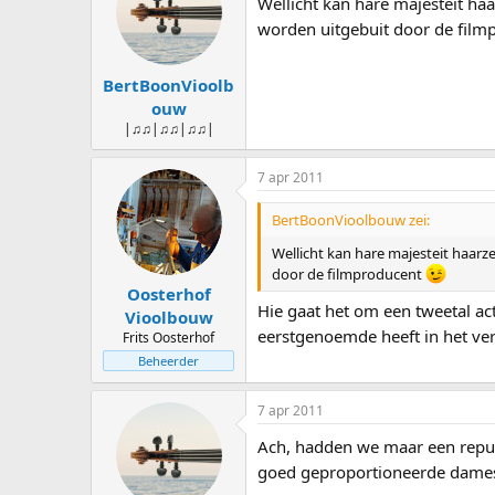
Wellicht kan hare majesteit ha
worden uitgebuit door de fil
BertBoonVioolb
ouw
|♫♫|♫♫|♫♫|
7 apr 2011
BertBoonVioolbouw zei:
Wellicht kan hare majesteit haarz
door de filmproducent
Oosterhof
Hie gaat het om een tweetal ac
Vioolbouw
eerstgenoemde heeft in het ver
Frits Oosterhof
Beheerder
7 apr 2011
Ach, hadden we maar een republ
goed geproportioneerde dames 