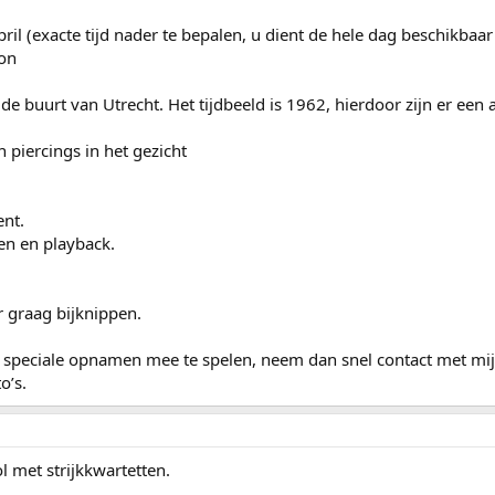
(exacte tijd nader te bepalen, u dient de hele dag beschikbaar t
oon
 buurt van Utrecht. Het tijdbeeld is 1962, hierdoor zijn er een 
 piercings in het gezicht
ent.
en en playback.
r graag bijknippen.
ze speciale opnamen mee te spelen, neem dan snel contact met mij 
o’s.
l met strijkkwartetten.