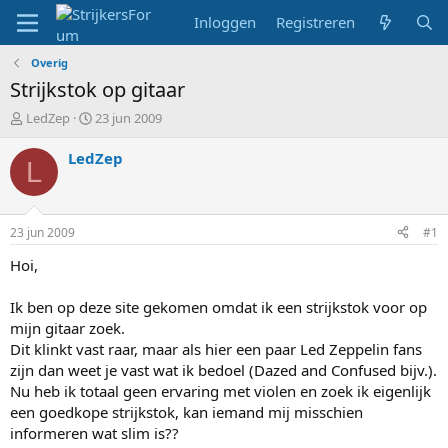
Inloggen
Registreren
Overig
Strijkstok op gitaar
T
S
LedZep
23 jun 2009
o
t
p
a
LedZep
L
i
r
c
t
s
d
t
a
23 jun 2009
#1
a
t
r
u
Hoi,
t
m
e
Ik ben op deze site gekomen omdat ik een strijkstok voor op
r
mijn gitaar zoek.
Dit klinkt vast raar, maar als hier een paar Led Zeppelin fans
zijn dan weet je vast wat ik bedoel (Dazed and Confused bijv.).
Nu heb ik totaal geen ervaring met violen en zoek ik eigenlijk
een goedkope strijkstok, kan iemand mij misschien
informeren wat slim is??