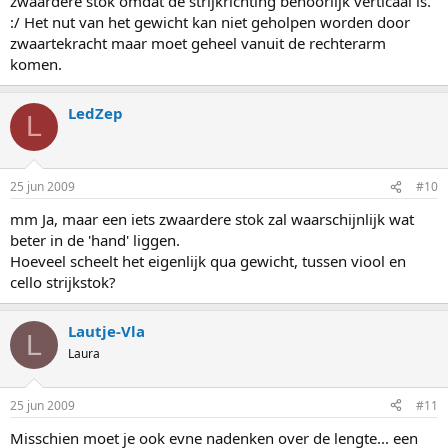
zwaardere stok omdat de strijkrichting behoorlijk verticaal is.
:/ Het nut van het gewicht kan niet geholpen worden door
zwaartekracht maar moet geheel vanuit de rechterarm
komen.
LedZep
L
25 jun 2009
#10
mm Ja, maar een iets zwaardere stok zal waarschijnlijk wat
beter in de 'hand' liggen.
Hoeveel scheelt het eigenlijk qua gewicht, tussen viool en
cello strijkstok?
Lautje-Vla
L
Laura
25 jun 2009
#11
Misschien moet je ook evne nadenken over de lengte... een