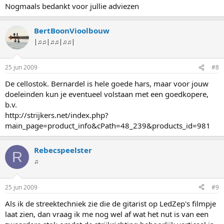
Nogmaals bedankt voor jullie adviezen
BertBoonVioolbouw
|♫♫|♫♫|♫♫|
25 jun 2009
#8
De cellostok. Bernardel is hele goede hars, maar voor jouw
doeleinden kun je eventueel volstaan met een goedkopere,
b.v.
http://strijkers.net/index.php?
main_page=product_info&cPath=48_239&products_id=981
Rebecspeelster
R
♫
25 jun 2009
#9
Als ik de streektechniek zie die de gitarist op LedZep's filmpje
laat zien, dan vraag ik me nog wel af wat het nut is van een