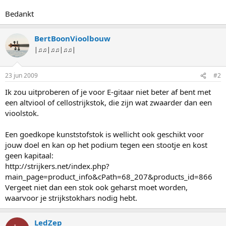
Bedankt
BertBoonVioolbouw
|♫♫|♫♫|♫♫|
23 jun 2009
#2
Ik zou uitproberen of je voor E-gitaar niet beter af bent met
een altviool of cellostrijkstok, die zijn wat zwaarder dan een
vioolstok.
Een goedkope kunststofstok is wellicht ook geschikt voor
jouw doel en kan op het podium tegen een stootje en kost
geen kapitaal:
http://strijkers.net/index.php?
main_page=product_info&cPath=68_207&products_id=866
Vergeet niet dan een stok ook geharst moet worden,
waarvoor je strijkstokhars nodig hebt.
LedZep