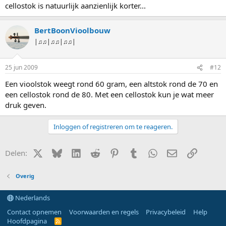
cellostok is natuurlijk aanzienlijk korter...
BertBoonVioolbouw
|♫♫|♫♫|♫♫|
25 jun 2009
#12
Een vioolstok weegt rond 60 gram, een altstok rond de 70 en
een cellostok rond de 80. Met een cellostok kun je wat meer
druk geven.
Inloggen of registreren om te reageren.
X (Twitter)
Bluesky
LinkedIn
Reddit
Pinterest
Tumblr
WhatsApp
E-mail
Link
Delen:
Overig
Nederlands
Contact opnemen
Voorwaarden en regels
Privacybeleid
Help
Hoofdpagina
R