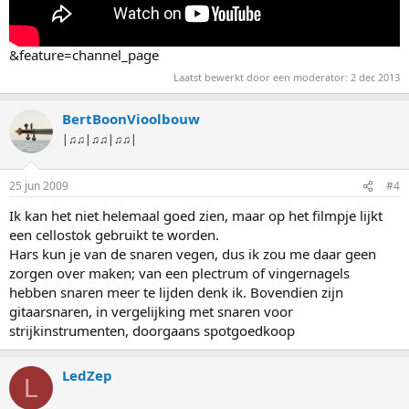
&feature=channel_page
Laatst bewerkt door een moderator:
2 dec 2013
BertBoonVioolbouw
|♫♫|♫♫|♫♫|
25 jun 2009
#4
Ik kan het niet helemaal goed zien, maar op het filmpje lijkt
een cellostok gebruikt te worden.
Hars kun je van de snaren vegen, dus ik zou me daar geen
zorgen over maken; van een plectrum of vingernagels
hebben snaren meer te lijden denk ik. Bovendien zijn
gitaarsnaren, in vergelijking met snaren voor
strijkinstrumenten, doorgaans spotgoedkoop
LedZep
L