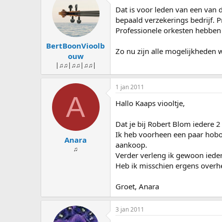
Dat is voor leden van een van 
bepaald verzekerings bedrijf. P
Professionele orkesten hebben 
BertBoonVioolb
Zo nu zijn alle mogelijkheden 
ouw
|♫♫|♫♫|♫♫|
1 jan 2011
A
Hallo Kaaps viooltje,
Dat je bij Robert Blom iedere 
Ik heb voorheen een paar hobo'
Anara
aankoop.
♫
Verder verleng ik gewoon ieder
Heb ik misschien ergens overh
Groet, Anara
3 jan 2011