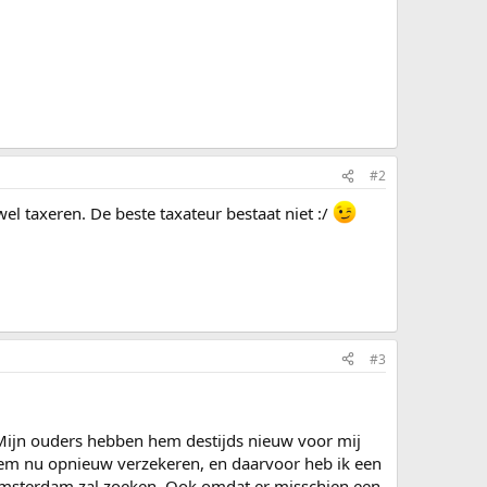
#2
el taxeren. De beste taxateur bestaat niet :/
#3
 Mijn ouders hebben hem destijds nieuw voor mij
hem nu opnieuw verzekeren, en daarvoor heb ik een
in Amsterdam zal zoeken. Ook omdat er misschien een