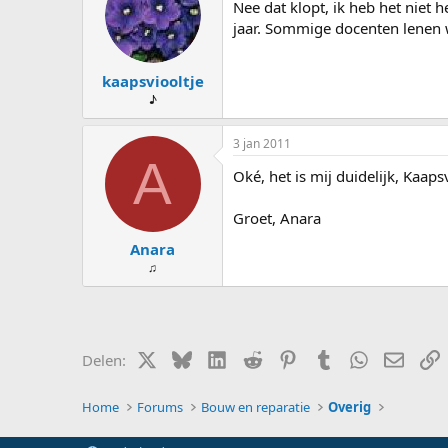
Nee dat klopt, ik heb het niet 
jaar. Sommige docenten lenen w
kaapsviooltje
♪
3 jan 2011
A
Oké, het is mij duidelijk, Kaapsv
Groet, Anara
Anara
♫
X (Twitter)
Bluesky
LinkedIn
Reddit
Pinterest
Tumblr
WhatsApp
E-mail
L
Delen:
Home
Forums
Bouw en reparatie
Overig