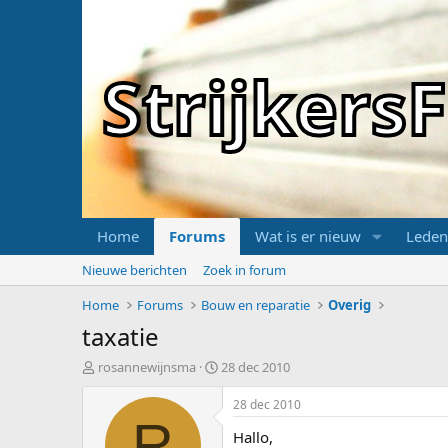
Strijker
Home
Forums
Wat is er nieuw
Leden
Nieuwe berichten
Zoek in forum
Home
Forums
Bouw en reparatie
Overig
taxatie
T
S
rosannewijnsma
28 dec 2010
o
t
p
a
28 dec 2010
i
r
R
Hallo,
c
t