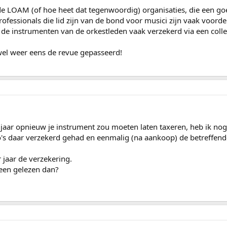
de LOAM (of hoe heet dat tegenwoordig) organisaties, die een go
rofessionals die lid zijn van de bond voor musici zijn vaak voorde
de instrumenten van de orkestleden vaak verzekerd via een collec
wel weer eens de revue gepasseerd!
2 jaar opnieuw je instrument zou moeten laten taxeren, heb ik no
s daar verzekerd gehad en eenmalig (na aankoop) de betreffende h
 jaar de verzekering.
een gelezen dan?