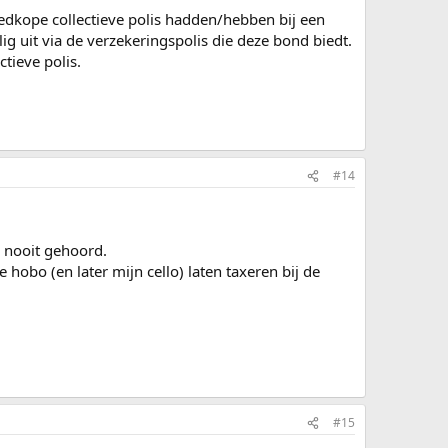
edkope collectieve polis hadden/hebben bij een
lig uit via de verzekeringspolis die deze bond biedt.
tieve polis.
#14
g nooit gehoord.
obo (en later mijn cello) laten taxeren bij de
#15