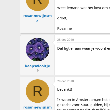
s
d
t
a
Weet iemand wat het kost om ee
a
t
rosannewijnsm
r
u
groet,
t
m
a
e
Rosanne
r
28 dec 2010
Dat ligt er aan waar je woont e
kaapsviooltje
♪
28 dec 2010
R
bedankt!
Ik woon in Amsterdam,en het is
gekocht voor 5000 gulden, bij
rosannewijnsm
taxatieraport nodig. Ik twijfe