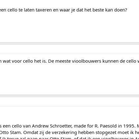
n cello te laten taxeren en waar je dat het beste kan doen?
n wat voor cello het is. De meeste vioolbouwers kunnen de cello w
 een cello van Andrew Schroetter, made for R. Paesold in 1995.
 Otto Stam. Omdat zij de verzekering hebben stopgezet moet ik 
l of ik terug zal gaan naar Otto Stam, of dat ik een vioolbouwer 