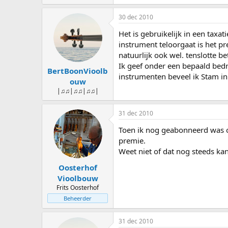
30 dec 2010
Het is gebruikelijk in een tax
instrument teloorgaat is het 
natuurlijk ook wel. tenslotte b
Ik geef onder een bepaald bedr
BertBoonVioolb
instrumenten beveel ik Stam in
ouw
|♫♫|♫♫|♫♫|
31 dec 2010
Toen ik nog geabonneerd was o
premie.
Weet niet of dat nog steeds ka
Oosterhof
Vioolbouw
Frits Oosterhof
Beheerder
31 dec 2010