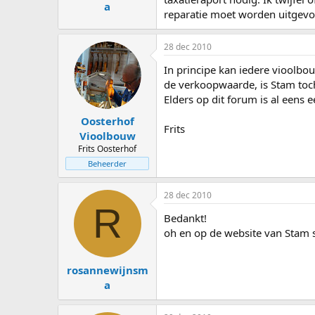
a
reparatie moet worden uitgevoer
28 dec 2010
In principe kan iedere vioolbo
de verkoopwaarde, is Stam toch
Elders op dit forum is al eens
Oosterhof
Frits
Vioolbouw
Frits Oosterhof
Beheerder
28 dec 2010
R
Bedankt!
oh en op de website van Stam st
rosannewijnsm
a