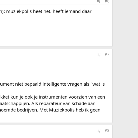
#6
n): muziekpolis heet het. heeft iemand daar
#7
rument niet bepaald intelligente vragen als "wat is
kket kun je ook je instrumenten voorzien van een
aatschappijen. Als reparateur van schade aan
genoemde bedrijven. Met Muziekpolis heb ik geen
#8