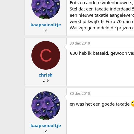
Frits en andere violenbouwers,
Stel dat een taxatie inderdaad 
een nieuwe taxatie aangeleverd 
werktijd kwijt? Is Euro 70 dan n
kaapsviooltje
Wat zijn gemiddeld de prijzen 
♪
30 dec 2010
C
€30 heb ik betaald, gewoon vas
chrish
♫ ♪
30 dec 2010
en was het een goede taxatie
kaapsviooltje
♪