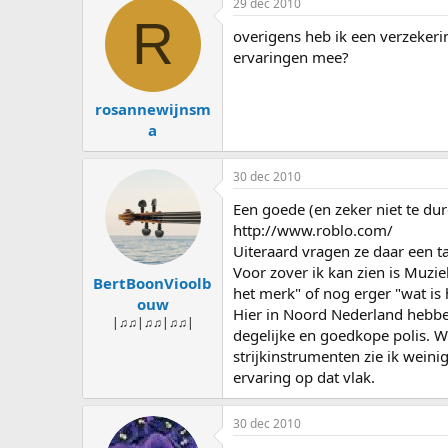
29 dec 2010
R
overigens heb ik een verzekeri
ervaringen mee?
rosannewijnsm
a
30 dec 2010
Een goede (en zeker niet te du
http://www.roblo.com/
Uiteraard vragen ze daar een t
Voor zover ik kan zien is Muzie
BertBoonVioolb
het merk" of nog erger "wat i
ouw
Hier in Noord Nederland hebbe
|♫♫|♫♫|♫♫|
degelijke en goedkope polis. W
strijkinstrumenten zie ik wein
ervaring op dat vlak.
30 dec 2010