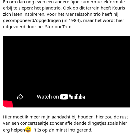
En om dan nog even een andere fijne kamermuziekformule
erbij te slepen: het pianotrio. Ook op dit terrein heeft Keuris
zich laten inspireren. Voor het Menselssohn trio heeft hij
gecomponeerd/opgedragen (in 1984), maar het wordt hier
uitgevoerd door het Storioni Trio:
Hier moet ik meer mijn aandacht bij houden, hier zou de rust
van een concertzaaltje zonder afleidende dingetjes zoals hier
erg helpen
. 't Is op z'n minst intrigerend.