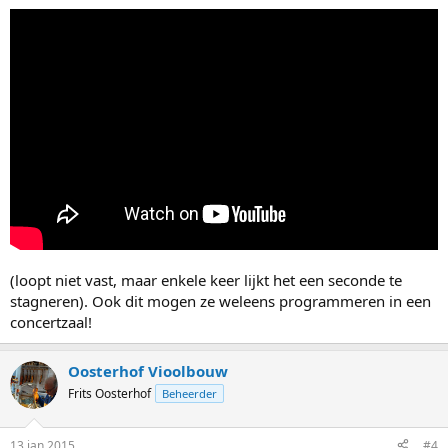
(loopt niet vast, maar enkele keer lijkt het een seconde te
stagneren). Ook dit mogen ze weleens programmeren in een
concertzaal!
Oosterhof Vioolbouw
Frits Oosterhof
Beheerder
13 jan 2015
#4