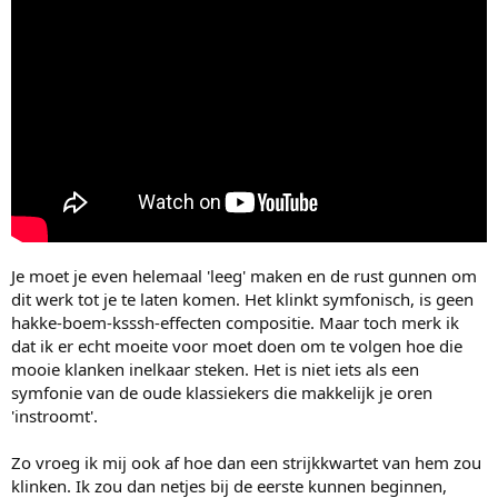
Je moet je even helemaal 'leeg' maken en de rust gunnen om
dit werk tot je te laten komen. Het klinkt symfonisch, is geen
hakke-boem-ksssh-effecten compositie. Maar toch merk ik
dat ik er echt moeite voor moet doen om te volgen hoe die
mooie klanken inelkaar steken. Het is niet iets als een
symfonie van de oude klassiekers die makkelijk je oren
'instroomt'.
Zo vroeg ik mij ook af hoe dan een strijkkwartet van hem zou
klinken. Ik zou dan netjes bij de eerste kunnen beginnen,