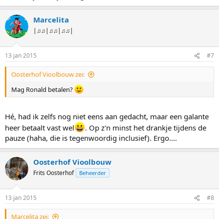
Marcelita
|♫♫|♫♫|♫♫|
13 jan 2015
#7
Oosterhof Vioolbouw zei:
Mag Ronald betalen?
Hé, had ik zelfs nog niet eens aan gedacht, maar een galante
heer betaalt vast wel
. Op z'n minst het drankje tijdens de
pauze (haha, die is tegenwoordig inclusief). Ergo....
Oosterhof Vioolbouw
Frits Oosterhof
Beheerder
13 jan 2015
#8
Marcelita zei: