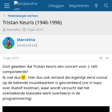
Inloggen
Registreren
Hedendaagse werken
Tristan Keuris (1946-1996)
T
S
Marcelita
13 jan 2015
o
t
p
a
Marcelita
i
r
|♫♫|♫♫|♫♫|
c
t
s
d
t
a
13 jan 2015
#1
a
t
r
u
Ooit geweten dat Tristan Keuris een concert voor 2 celli
t
m
componeerde?
e
Ik niet dus
. Hier dus ook iemand die eigenlijk eerst vooral
r
op de bekende muziekwerken is georienteerd (zie in topic
over Rudolf Koelman, waar wordt verzucht dat het
overbekende klassieke werk overheerst in de
programmering)