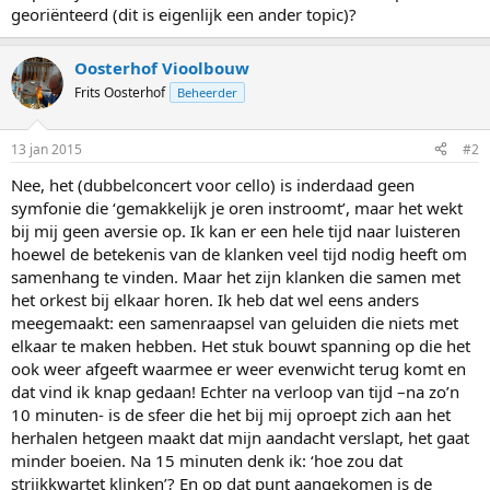
georiënteerd (dit is eigenlijk een ander topic)?
Oosterhof Vioolbouw
Frits Oosterhof
Beheerder
13 jan 2015
#2
Nee, het (dubbelconcert voor cello) is inderdaad geen
symfonie die ‘gemakkelijk je oren instroomt’, maar het wekt
bij mij geen aversie op. Ik kan er een hele tijd naar luisteren
hoewel de betekenis van de klanken veel tijd nodig heeft om
samenhang te vinden. Maar het zijn klanken die samen met
het orkest bij elkaar horen. Ik heb dat wel eens anders
meegemaakt: een samenraapsel van geluiden die niets met
elkaar te maken hebben. Het stuk bouwt spanning op die het
ook weer afgeeft waarmee er weer evenwicht terug komt en
dat vind ik knap gedaan! Echter na verloop van tijd –na zo’n
10 minuten- is de sfeer die het bij mij oproept zich aan het
herhalen hetgeen maakt dat mijn aandacht verslapt, het gaat
minder boeien. Na 15 minuten denk ik: ‘hoe zou dat
strijkkwartet klinken’? En op dat punt aangekomen is de