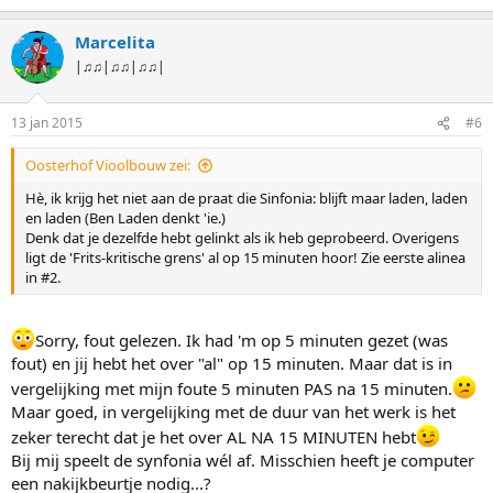
Marcelita
|♫♫|♫♫|♫♫|
13 jan 2015
#6
Oosterhof Vioolbouw zei:
Hè, ik krijg het niet aan de praat die Sinfonia: blijft maar laden, laden
en laden (Ben Laden denkt 'ie.)
Denk dat je dezelfde hebt gelinkt als ik heb geprobeerd. Overigens
ligt de 'Frits-kritische grens' al op 15 minuten hoor! Zie eerste alinea
in #2.
Sorry, fout gelezen. Ik had 'm op 5 minuten gezet (was
fout) en jij hebt het over "al" op 15 minuten. Maar dat is in
vergelijking met mijn foute 5 minuten PAS na 15 minuten.
Maar goed, in vergelijking met de duur van het werk is het
zeker terecht dat je het over AL NA 15 MINUTEN hebt
Bij mij speelt de synfonia wél af. Misschien heeft je computer
een nakijkbeurtje nodig...?