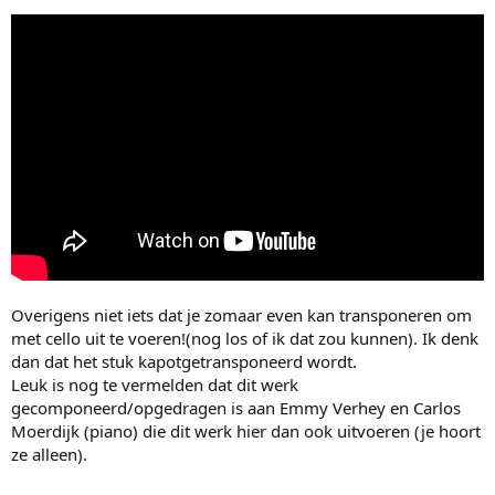
Overigens niet iets dat je zomaar even kan transponeren om
met cello uit te voeren!(nog los of ik dat zou kunnen). Ik denk
dan dat het stuk kapotgetransponeerd wordt.
Leuk is nog te vermelden dat dit werk
gecomponeerd/opgedragen is aan Emmy Verhey en Carlos
Moerdijk (piano) die dit werk hier dan ook uitvoeren (je hoort
ze alleen).