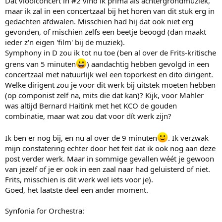
Dat vioolconcert in #2 vind ik prima als achtergrondmuziek,
maar ik zal in een concertzaal bij het horen van dit stuk erg in
gedachten afdwalen. Misschien had hij dat ook niet erg
gevonden, of mischien zelfs een beetje beoogd (dan maakt
ieder z'n eigen 'film' bij de muziek).
Symphony in D zou ik tot nu toe (ben al over de Frits-kritische
grens van 5 minuten
) aandachtig hebben gevolgd in een
concertzaal met natuurlijk wel een toporkest en dito dirigent.
Welke dirigent zou je voor dit werk bij uitstek moeten hebben
(op componist zelf na, mits die dat kan)? Kijk, voor Mahler
was altijd Bernard Haitink met het KCO de gouden
combinatie, maar wat zou dat voor dít werk zijn?
Ik ben er nog bij, en nu al over de 9 minuten
. Ik verzwak
mijn constatering echter door het feit dat ik ook nog aan deze
post verder werk. Maar in sommige gevallen wéét je gewoon
van jezelf of je er ook in een zaal naar had geluisterd of niet.
Frits, misschien is dit werk wel iets voor je).
Goed, het laatste deel een ander moment.
Synfonia for Orchestra: