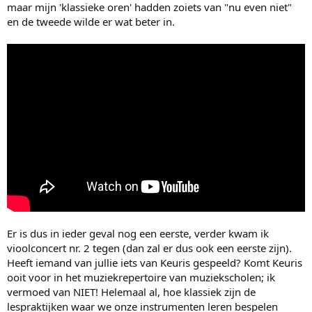
maar mijn 'klassieke oren' hadden zoiets van "nu even niet"
en de tweede wilde er wat beter in.
Er is dus in ieder geval nog een eerste, verder kwam ik
vioolconcert nr. 2 tegen (dan zal er dus ook een eerste zijn).
Heeft iemand van jullie iets van Keuris gespeeld? Komt Keuris
ooit voor in het muziekrepertoire van muziekscholen; ik
vermoed van NIET! Helemaal al, hoe klassiek zijn de
lespraktijken waar we onze instrumenten leren bespelen