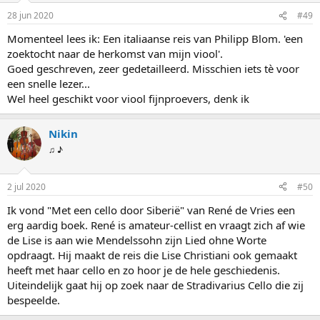
i
28 jun 2020
#49
n
g
Momenteel lees ik: Een italiaanse reis van Philipp Blom. 'een
e
zoektocht naar de herkomst van mijn viool'.
n
:
Goed geschreven, zeer gedetailleerd. Misschien iets tè voor
een snelle lezer...
Wel heel geschikt voor viool fijnproevers, denk ik
Nikin
♫ ♪
2 jul 2020
#50
Ik vond "Met een cello door Siberië" van René de Vries een
erg aardig boek. René is amateur-cellist en vraagt zich af wie
de Lise is aan wie Mendelssohn zijn Lied ohne Worte
opdraagt. Hij maakt de reis die Lise Christiani ook gemaakt
heeft met haar cello en zo hoor je de hele geschiedenis.
Uiteindelijk gaat hij op zoek naar de Stradivarius Cello die zij
bespeelde.