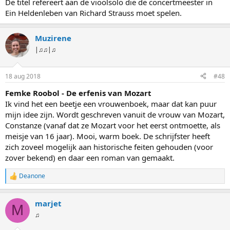
De titel refereert aan de vioolsolo die de concertmeester in
Ein Heldenleben van Richard Strauss moet spelen.
Muzirene
|♫♫|♫
18 aug 2018
#48
Femke Roobol - De erfenis van Mozart
Ik vind het een beetje een vrouwenboek, maar dat kan puur
mijn idee zijn. Wordt geschreven vanuit de vrouw van Mozart,
Constanze (vanaf dat ze Mozart voor het eerst ontmoette, als
meisje van 16 jaar). Mooi, warm boek. De schrijfster heeft
zich zoveel mogelijk aan historische feiten gehouden (voor
zover bekend) en daar een roman van gemaakt.
Deanone
W
a
a
marjet
r
M
d
♫
e
r