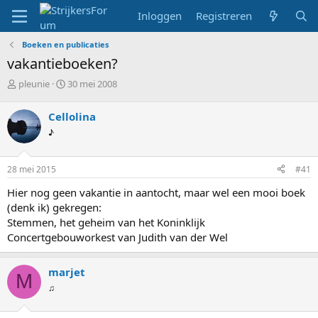
Inloggen
Registreren
Boeken en publicaties
vakantieboeken?
T
S
pleunie
30 mei 2008
o
t
p
a
Cellolina
i
r
♪
c
t
s
d
t
a
28 mei 2015
#41
a
t
r
u
Hier nog geen vakantie in aantocht, maar wel een mooi boek
t
m
(denk ik) gekregen:
e
Stemmen, het geheim van het Koninklijk
r
Concertgebouworkest van Judith van der Wel
marjet
M
♫