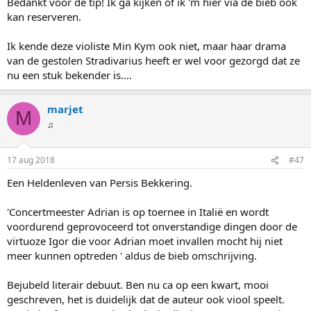
Bedankt voor de tip! Ik ga kijken of ik 'm hier via de bieb ook
kan reserveren.
Ik kende deze violiste Min Kym ook niet, maar haar drama
van de gestolen Stradivarius heeft er wel voor gezorgd dat ze
nu een stuk bekender is....
marjet
M
♫
17 aug 2018
#47
Een Heldenleven van Persis Bekkering.
'Concertmeester Adrian is op toernee in Italië en wordt
voordurend geprovoceerd tot onverstandige dingen door de
virtuoze Igor die voor Adrian moet invallen mocht hij niet
meer kunnen optreden ' aldus de bieb omschrijving.
Bejubeld literair debuut. Ben nu ca op een kwart, mooi
geschreven, het is duidelijk dat de auteur ook viool speelt.