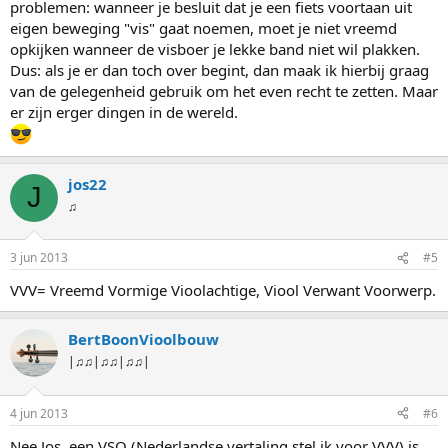
problemen: wanneer je besluit dat je een fiets voortaan uit
eigen beweging "vis" gaat noemen, moet je niet vreemd
opkijken wanneer de visboer je lekke band niet wil plakken.
Dus: als je er dan toch over begint, dan maak ik hierbij graag
van de gelegenheid gebruik om het even recht te zetten. Maar
er zijn erger dingen in de wereld.
jos22
J
♫
3 jun 2013
#5
VVV= Vreemd Vormige Vioolachtige, Viool Verwant Voorwerp.
BertBoonVioolbouw
|♫♫|♫♫|♫♫|
4 jun 2013
#6
Nee Jos, een VSO (Nederlandse vertaling stel ik voor VVV) is