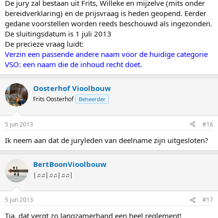
De jury zal bestaan uit Frits, Willeke en mijzelve (mits onder
bereidverklaring) en de prijsvraag is heden geopend. Eerder
gedane voorstellen worden reeds beschouwd als ingezonden.
De sluitingsdatum is 1 juli 2013
De precieze vraag luidt:
Verzin een passende andere naam voor de huidige categorie
VSO: een naam die de inhoud recht doet.
Oosterhof Vioolbouw
Frits Oosterhof
Beheerder
5 jun 2013
#16
Ik neem aan dat de juryleden van deelname zijn uitgesloten?
BertBoonVioolbouw
|♫♫|♫♫|♫♫|
5 jun 2013
#17
Tja, dat vergt zo langzamerhand een heel reglement!