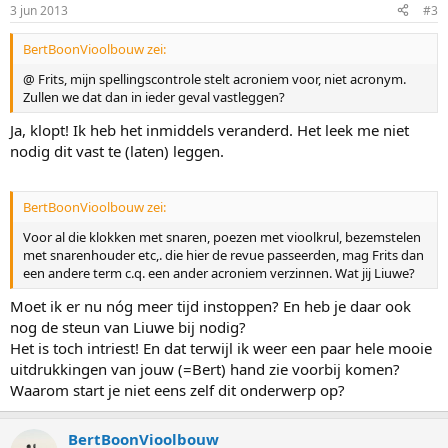
3 jun 2013
#3
BertBoonVioolbouw zei:
@ Frits, mijn spellingscontrole stelt acroniem voor, niet acronym.
Zullen we dat dan in ieder geval vastleggen?
Ja, klopt! Ik heb het inmiddels veranderd. Het leek me niet
nodig dit vast te (laten) leggen.
BertBoonVioolbouw zei:
Voor al die klokken met snaren, poezen met vioolkrul, bezemstelen
met snarenhouder etc,. die hier de revue passeerden, mag Frits dan
een andere term c.q. een ander acroniem verzinnen. Wat jij Liuwe?
Moet ik er nu nóg meer tijd instoppen? En heb je daar ook
nog de steun van Liuwe bij nodig?
Het is toch intriest! En dat terwijl ik weer een paar hele mooie
uitdrukkingen van jouw (=Bert) hand zie voorbij komen?
Waarom start je niet eens zelf dit onderwerp op?
BertBoonVioolbouw