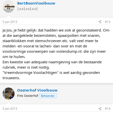
BertBoonVioolbouw
|♫♫|♫♫|♫♫|
5 jun 2013
#13
Ja Jos, je hebt gelijk: dat hadden we ook al geconstateerd. Om
al die aangeklede bezemstelen, spaarpotten met snaren,
staartklokken met stemschroeven etc. valt veel meer te
melden -en vooral te lachen- dan over en met de
vioolvormige voorwerpen van violendump.nl: die zijn meer
om te huilen.
Een kwestie van adequate naamgeving van de bestaande
rubriek, meer is niet nodig.
"Vreemdvormige Vioolachtigen" is wel aardig gevonden
trouwens.
Oosterhof Vioolbouw
Frits Oosterhof
Beheerder
5 jun 2013
#14