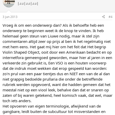
|♫♫|♫♫|♫♫|
3 jun 2013
#4
Vroeg ik om een onderwerp dan? Als ik behoefte heb een
onderwerp te beginnen weet ik de knop te vinden. Ik heb
helemaal geen steun van Liuwe nodig, maar ik stel zijn
commentaren altijd zeer op prijs al ben ik het regelmatig niet
met hem eens. Het gaat mij hier om het feit dat Het begrip
Violin Shaped Object, ooit door een Amerikaan bedacht en op
internetfora gemeengoed geworden, maar hier al jaren in een
verkeerde zin gebruikt is, Een VSO is een houten voorwerp
dat de indruk moet wekken dat erop gespeeld kan worden:
zo'n prul van een paar tientjes dus en NIET een van de al dan
niet grappig bedoelde prullaria die onder de betreffende
rubriek werden opgevoerd, want die hadden gemeen dat het
meestal niet op een viool leek, behalve dan dat er snaren op
zaten of bij waren getekend, heel komisch vaak, dat wel, maar
toch iets anders.
Het opvoeren van eigen terminologie, afwijkend van de
gangbare, leidt buiten de subcultuur tot misverstanden en