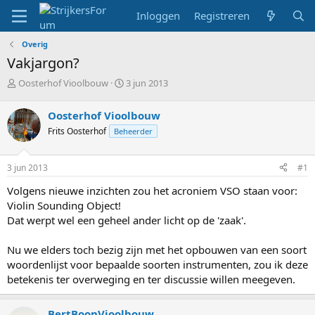
Inloggen
Registreren
Overig
Vakjargon?
T
S
Oosterhof Vioolbouw
3 jun 2013
o
t
p
a
Oosterhof Vioolbouw
i
r
Frits Oosterhof
Beheerder
c
t
s
d
t
a
3 jun 2013
#1
a
t
r
u
Volgens nieuwe inzichten zou het acroniem VSO staan voor:
t
m
Violin Sounding Object!
e
Dat werpt wel een geheel ander licht op de 'zaak'.
r
Nu we elders toch bezig zijn met het opbouwen van een soort
woordenlijst voor bepaalde soorten instrumenten, zou ik deze
betekenis ter overweging en ter discussie willen meegeven.
BertBoonVioolbouw