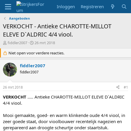
Inloggen
Registreren
Aangeboden
VERKOCHT - Antieke CHAROTTE-MILLOT
ELEVE D`ALDRIC 4/4 viool.
T
S
fiddler2007
26 mrt 2018
o
t
p
Niet open voor verdere reacties.
a
i
r
c
t
fiddler2007
s
d
fiddler2007
t
a
a
t
r
u
26 mrt 2018
#1
t
m
e
VERKOCHT
..... Antieke CHAROTTE-MILLOT ELEVE D`ALDRIC
r
4/4 viool.
Mooi gemaakte, goed- en warm klinkende oude 4/4 viool, in
zeer goede staat, door vioolbouwer recentelijk nagezien en
gerepareerd aan droogte scheurtje onder staartstuk.