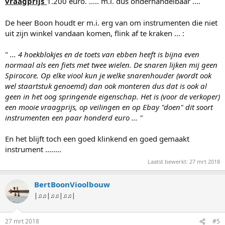
vraagprijs
1.200 euro. ..... m.i. dus onderhandelbaar ....
De heer Boon houdt er m.i. erg van om instrumenten die niet
uit zijn winkel vandaan komen, flink af te kraken ... :
"
... 4 hoekblokjes en de toets van ebben heeft is bijna even
normaal als een fiets met twee wielen. De snaren lijken mij geen
Spirocore. Op elke viool kun je welke snarenhouder (wordt ook
wel staartstuk genoemd) dan ook monteren dus dat is ook al
geen in het oog springende eigenschap. Het is (voor de verkoper)
een mooie vraagprijs, op veilingen en op Ebay "doen" dit soort
instrumenten een paar honderd euro ... "
En het blijft toch een goed klinkend en goed gemaakt
instrument ........
Laatst bewerkt:
27 mrt 2018
BertBoonVioolbouw
|♫♫|♫♫|♫♫|
27 mrt 2018
#5