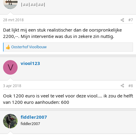
|♫♫|♫♫|♫♫|
28 mrt 2018
#7
Dat lijkt mij een stuk realistischer dan de oorspronkelijke
2200,--. Mijn interventie was dus in zekere zin nuttig.
Oosterhof Vioolbouw
W
a
a
viool123
r
V
d
e
r
i
3 apr 2018
#8
n
g
Ook 1200 euro is veel te veel voor deze viool.... ik zou de helft
e
van 1200 euro aanhouden: 600
n
:
fiddler2007
fiddler2007