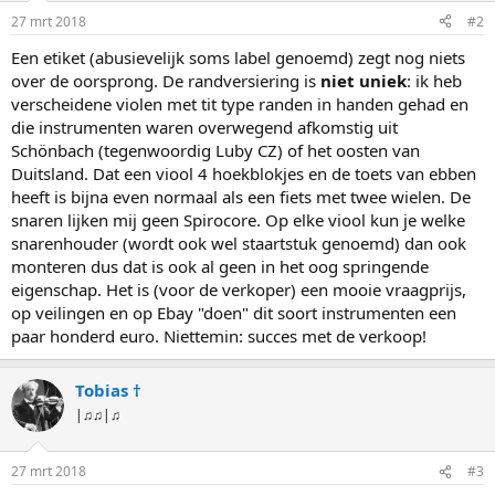
27 mrt 2018
#2
Een etiket (abusievelijk soms label genoemd) zegt nog niets
over de oorsprong. De randversiering is
niet uniek
: ik heb
verscheidene violen met tit type randen in handen gehad en
die instrumenten waren overwegend afkomstig uit
Schönbach (tegenwoordig Luby CZ) of het oosten van
Duitsland. Dat een viool 4 hoekblokjes en de toets van ebben
heeft is bijna even normaal als een fiets met twee wielen. De
snaren lijken mij geen Spirocore. Op elke viool kun je welke
snarenhouder (wordt ook wel staartstuk genoemd) dan ook
monteren dus dat is ook al geen in het oog springende
eigenschap. Het is (voor de verkoper) een mooie vraagprijs,
op veilingen en op Ebay "doen" dit soort instrumenten een
paar honderd euro. Niettemin: succes met de verkoop!
Tobias †
|♫♫|♫
27 mrt 2018
#3