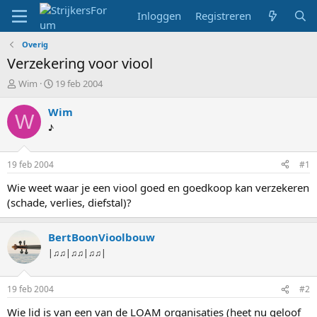
Inloggen
Registreren
Overig
Verzekering voor viool
T
S
Wim
19 feb 2004
o
t
p
a
Wim
W
i
r
♪
c
t
s
d
t
a
19 feb 2004
#1
a
t
r
u
Wie weet waar je een viool goed en goedkoop kan verzekeren
t
m
(schade, verlies, diefstal)?
e
r
BertBoonVioolbouw
|♫♫|♫♫|♫♫|
19 feb 2004
#2
Wie lid is van een van de LOAM organisaties (heet nu geloof