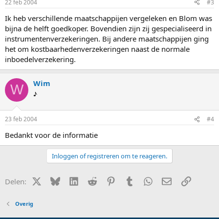
22 feb 2004
#3
Ik heb verschillende maatschappijen vergeleken en Blom was
bijna de helft goedkoper. Bovendien zijn zij gespecialiseerd in
instrumentenverzekeringen. Bij andere maatschappijen ging
het om kostbaarhedenverzekeringen naast de normale
inboedelverzekering.
Wim
W
♪
23 feb 2004
#4
Bedankt voor de informatie
Inloggen of registreren om te reageren.
X (Twitter)
Bluesky
LinkedIn
Reddit
Pinterest
Tumblr
WhatsApp
E-mail
Link
Delen:
Overig