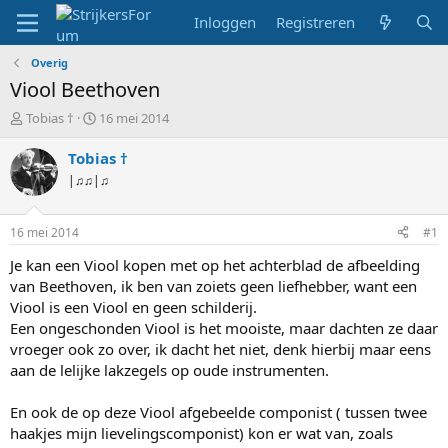
Inloggen
Registreren
Overig
Viool Beethoven
T
S
Tobias †
16 mei 2014
o
t
p
a
Tobias †
i
r
|♫♫|♫
c
t
s
d
t
a
16 mei 2014
#1
a
t
r
u
Je kan een Viool kopen met op het achterblad de afbeelding
t
m
van Beethoven, ik ben van zoiets geen liefhebber, want een
e
Viool is een Viool en geen schilderij.
r
Een ongeschonden Viool is het mooiste, maar dachten ze daar
vroeger ook zo over, ik dacht het niet, denk hierbij maar eens
aan de lelijke lakzegels op oude instrumenten.
En ook de op deze Viool afgebeelde componist ( tussen twee
haakjes mijn lievelingscomponist) kon er wat van, zoals