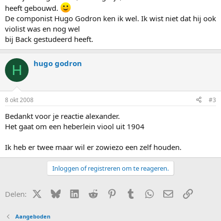
heeft gebouwd.
De componist Hugo Godron ken ik wel. Ik wist niet dat hij ook
violist was en nog wel
bij Back gestudeerd heeft.
hugo godron
H
8 okt 2008
#3
Bedankt voor je reactie alexander.
Het gaat om een heberlein viool uit 1904
Ik heb er twee maar wil er zowiezo een zelf houden.
Inloggen of registreren om te reageren.
X (Twitter)
Bluesky
LinkedIn
Reddit
Pinterest
Tumblr
WhatsApp
E-mail
Link
Delen:
Aangeboden