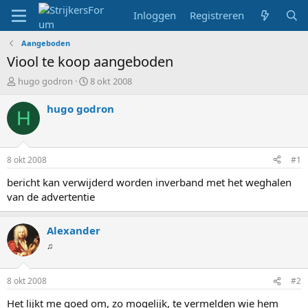
Inloggen
Registreren
Aangeboden
Viool te koop aangeboden
T
S
hugo godron
8 okt 2008
o
t
p
a
hugo godron
H
i
r
c
t
s
d
t
a
8 okt 2008
#1
a
t
r
u
bericht kan verwijderd worden inverband met het weghalen
t
m
van de advertentie
e
r
Alexander
♫
8 okt 2008
#2
Het lijkt me goed om, zo mogelijk, te vermelden wie hem